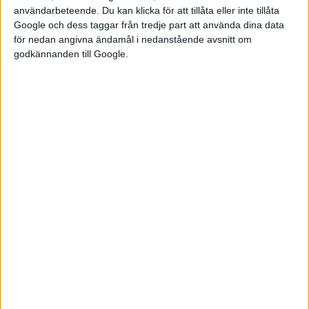
användarbeteende. Du kan klicka för att tillåta eller inte tillåta
Kina uppges stå för omkring 90 procent av världens leveranser
Google och dess taggar från tredje part att använda dina data
av sällsynta jordartsmetaller. I början av 2023 presenterade
för nedan angivna ändamål i nedanstående avsnitt om
gruvbolaget LKAB resultatet från en prospektering vid Per
godkännanden till Google.
Geijer-fyndigheten i Kiruna som visade på en miljon ton
sällsynta jordartsmetaller där. Det är den största mängd som
hittills har hittats inom Europa.