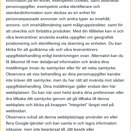
information på en enhet, exempelvis cookies, samt bearbetar
personuppgifter, exempelvis unika identifierare och
standardinformation som skickas av en enhet för
personanpassade annonser och andra typer av innehåll,
Ännu byggs det bilar hos Volkswagen.
annons- och innehållsmätning samt målgruppsinsikter, samt för
att utveckla och förbättra produkter.
Med din tillåtelse kan vi och
våra leverantörer använda exakta uppgifter om geografisk
positionering och identifiering via skanning av enheten. Du kan
Hos Volkswagen uppges situationen ännu inte ha orsakat
klicka för att godkänna vår och våra leverantörers
uppgiftsbehandling enligt beskrivningen ovan. Alternativt kan du
problem, men tillverkaren håller noga koll på utvecklingen
få åtkomst till mer detaljerad information och ändra dina
och Mercedes uppges arbeta på strategier för en eventuell
inställningar innan du samtycker eller för att neka samtycke.
brist. Också BMW säger att deras leverantörer påverkas, men
Observera att viss behandling av dina personuppgifter kanske
att deras fabriker ännu fortsätter produktionen som vanligt.
inte kräver ditt samtycke, men du har rätt att invända mot sådan
uppgiftsbehandling. Dina inställningar gäller endast den här
Oron är att situationen kommer bli som under halvledarkrisen
webbplatsen. Du kan när som helst ändra dina preferenser eller
som nådde sin höjdpunkt under 2023. Flera biltillverkare fick då
dra tillbaka ditt samtycke genom att gå tillbaka till denna
pausa produktionen i sina fabriker, eller ställa om den för att
webbplats och klicka på knappen "Integritet" längst ned på
webbsidan.
fokusera på modeller med större vinstmarginal. Väntetiderna
Observera också att denna webbplats/app använder en eller
på till exempel en Volkswagen ID.3 kunde då vara upp till 12
flera Google-tjänster och kan samla in och lagra information
månader.
inklusive, men inte begränsat till, ditt besök eller