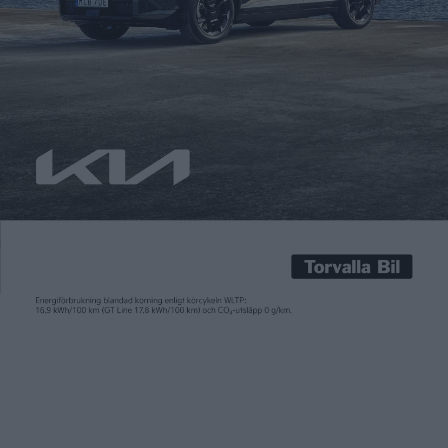
bilindustrin
Carl Undéhn
5 jun 2025
Som ett svar på de nya amerikanska handelstullarna införde
Kina i april restriktioner för landets export av sällsynta
jordartsmetaller. Något som nu börjar märkas inom en rad
olika industrier, bland annat hos biltillverkarna. Sällsynta
jordartsmetaller behövs för att tillverka både elmotorer till
elbilar och en rad andra komponenter för den elektroniska
arkitekturen. I Japan har […]
Som ett svar på de nya amerikanska handelstullarna införde
Kina i april restriktioner för landets export av sällsynta
jordartsmetaller. Något som nu börjar märkas inom en rad
olika industrier, bland annat hos biltillverkarna. Sällsynta
jordartsmetaller behövs för att tillverka både elmotorer till