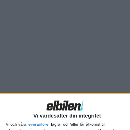
elbilar och en rad andra komponenter för den elektroniska
arkitekturen.
I Japan har Suzuki tillfälligt stoppat tillverkningen av
modellen Swift. Och i Tyskland varnar bilindustrins
branschorganisation VDA för att lagren där börjar sina. Vilket
kan leda till stora störningar i produktionen. Även
underleverantörer som ZF har varnat för möjliga stopp i
fabrikerna och enligt branschorganisationen CLEPA är det
redan fallet hos flera av deras medlemmar.
Vi värdesätter din integritet
Vi och våra
leverantorer
lagrar och/eller får åtkomst till