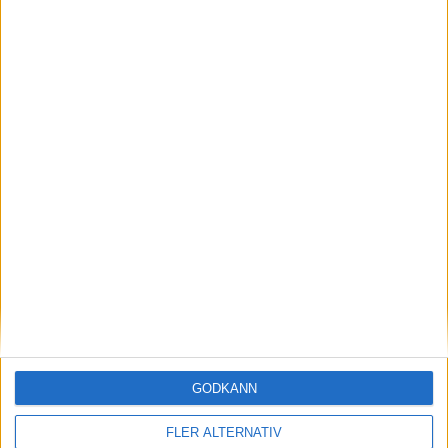
nyheter
29 jun 2026
Slutsåld – landet där kunderna kastar sig över
kritiserade Ferrari Luce
GODKÄNN
nyheter
FLER ALTERNATIV