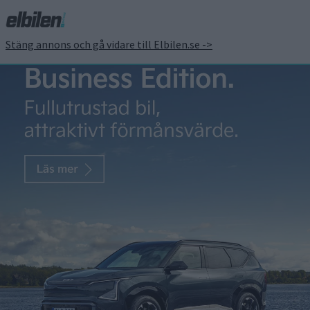
Stäng annons och gå vidare till Elbilen.se ->
Ny kris på gång – brist på
sällsynta
jordartsmetaller hotar