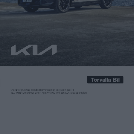
Carl Undéhn
9 okt 2023
Teslas kraftiga prissänkningar på Model 3 och Model Y i början
av året rörde om rejält på bilmarknaden. Ett priskrig på elbilar
förutspåddes och bland annat Volkswagen meddelade att det
inte är något de ställer upp på. Nu sänks priset på de båda
modellerna ännu gång, men än så länge endast på den
amerikanska marknaden. […]
Teslas
kraftiga prissänkningar på Model 3 och Model Y
i början
av året rörde om rejält på bilmarknaden. Ett priskrig på elbilar
förutspåddes och bland annat Volkswagen meddelade att det
inte är något de ställer upp på.
Nu sänks priset på de båda modellerna ännu gång, men än så
länge endast på den amerikanska marknaden. Priset för
bakhjulsdrivna Tesla Model 3 har sänkts med 1.250 dollar och