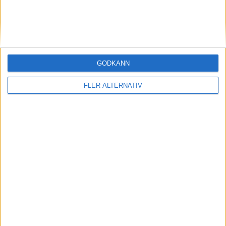
GODKÄNN
29 jun 2026
FLER ALTERNATIV
Upp för Tesla, skakigt för VW – skilda världar i
de tyska bilfabrikerna
Läs mer
nyheter