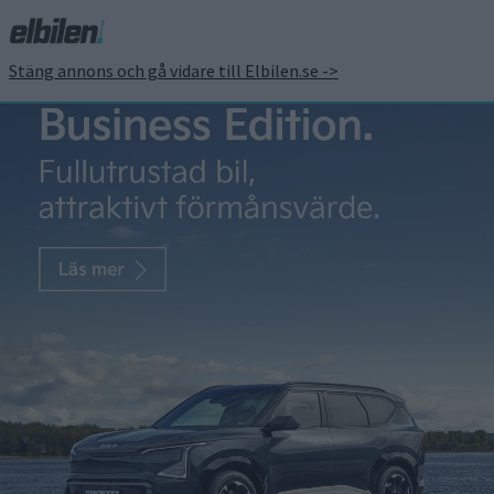
Stäng annons och gå vidare till Elbilen.se ->
Ny sänkning hos Tesla –
lägsta pris någonsin för
Model 3