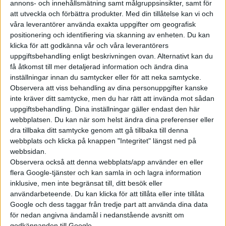
annons- och innehållsmätning samt målgruppsinsikter, samt för
att utveckla och förbättra produkter.
Med din tillåtelse kan vi och
Om vi även kan vänta oss lägre priser i Sverige återstår att se.
våra leverantörer använda exakta uppgifter om geografisk
För tillfället börjar Model 3 på 519.170 kronor och Model Y från
positionering och identifiering via skanning av enheten. Du kan
574.170 kronor.
klicka för att godkänna vår och våra leverantörers
uppgiftsbehandling enligt beskrivningen ovan. Alternativt kan du
få åtkomst till mer detaljerad information och ändra dina
inställningar innan du samtycker eller för att neka samtycke.
Observera att viss behandling av dina personuppgifter kanske
inte kräver ditt samtycke, men du har rätt att invända mot sådan
uppgiftsbehandling. Dina inställningar gäller endast den här
webbplatsen. Du kan när som helst ändra dina preferenser eller
dra tillbaka ditt samtycke genom att gå tillbaka till denna
webbplats och klicka på knappen "Integritet" längst ned på
webbsidan.
Observera också att denna webbplats/app använder en eller
flera Google-tjänster och kan samla in och lagra information
inklusive, men inte begränsat till, ditt besök eller
användarbeteende. Du kan klicka för att tillåta eller inte tillåta
Google och dess taggar från tredje part att använda dina data
för nedan angivna ändamål i nedanstående avsnitt om
godkännanden till Google.