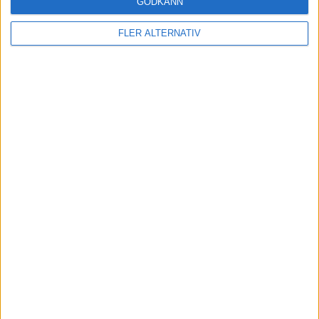
GODKÄNN
4 jun 2026
Nya siffror: så många har beviljats nya
FLER ALTERNATIV
elbilspremien
nyheter
1 apr 2026
Nu också Model Y – Tesla pressar priset på fler
modeller