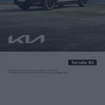
Carl Undéhn
18 mar 2026
Nu är den här, den nya elbilspremien som det går att ansöka
om från idag, 18 mars. Den skiljer sig en hel del åt från den
tidigare klimatbonusen på upp till 70.000 kronor, som slopades
över en natt hösten 2022. För den här gången handlar det om
vad som kallas en riktad premie. Finansieringen kommer […]
Nu är den här, den nya elbilspremien som det går att ansöka
om från idag, 18 mars. Den skiljer sig en hel del åt från den
tidigare klimatbonusen på upp till 70.000 kronor, som slopades
över en natt hösten 2022. För den här gången handlar det om
vad som kallas en riktad premie.
Finansieringen kommer 25 procent från staten, resterande 75
procent ur EU:s sociala klimatfond, som i sin tur finansieras av
EU:s utsläppshandelssystem ETS2. Det omfattar utsläpp från
bland annat byggnader men också vägtransporter. EU:s sociala