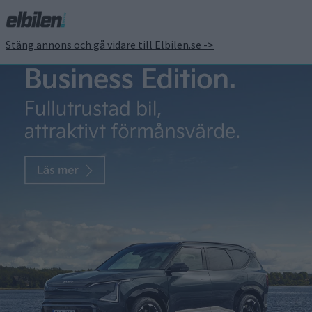
Stäng annons och gå vidare till Elbilen.se ->
Nya elbilspremien är här
– så fungerar den