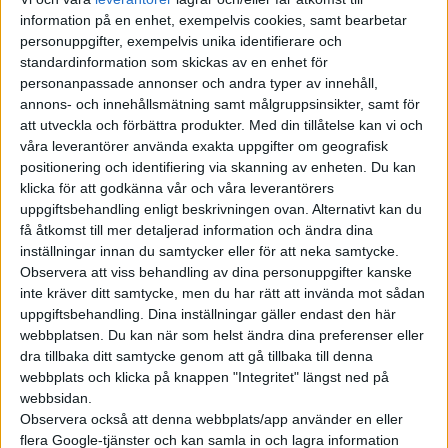
kollektivtrafik. Det handlar om 177 av Sveriges 290 kommuner
information på en enhet, exempelvis cookies, samt bearbetar
personuppgifter, exempelvis unika identifierare och
som klassas som landsbygdskommuner. Utöver det finns det
standardinformation som skickas av en enhet för
områden med begränsad kollektivtrafik i ytterligare 99
personanpassade annonser och andra typer av innehåll,
kommuner. Dessa listas med så kallade demografiska
annons- och innehållsmätning samt målgruppsinsikter, samt för
statistikområden, t ex 0583A0030.
att utveckla och förbättra produkter.
Med din tillåtelse kan vi och
våra leverantörer använda exakta uppgifter om geografisk
Inte helt lätt att veta var platsen är, med andra ord.
positionering och identifiering via skanning av enheten. Du kan
Häromveckan lanserades
ett verktyg på Naturvårdsverkets
klicka för att godkänna vår och våra leverantörers
webbplats
där du kan skriva in din adress och få svar på om du
uppgiftsbehandling enligt beskrivningen ovan. Alternativt kan du
få åtkomst till mer detaljerad information och ändra dina
bor i ett sådant område. Det är det enklaste sättet att ta reda
inställningar innan du samtycker eller för att neka samtycke.
på om du överhuvudtaget är aktuell.
Observera att viss behandling av dina personuppgifter kanske
inte kräver ditt samtycke, men du har rätt att invända mot sådan
Den som söker ska vara folkbokförd på samma adress i minst
uppgiftsbehandling. Dina inställningar gäller endast den här
fyra månader från det att ansökan gjorts och bo kvar i
webbplatsen. Du kan när som helst ändra dina preferenser eller
stödområdet under de första 12 månaderna.
dra tillbaka ditt samtycke genom att gå tillbaka till denna
webbplats och klicka på knappen "Integritet" längst ned på
INKOMST
webbsidan.
Observera också att denna webbplats/app använder en eller
Det andra kravet handlar om inkomst. Hushållets
flera Google-tjänster och kan samla in och lagra information