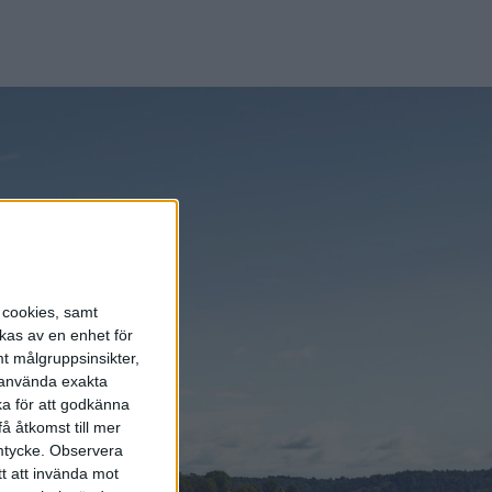
ch
ingar från
öldsvik,
s cookies, samt
kas av en enhet för
t målgruppsinsikter,
r använda exakta
ka för att godkänna
å åtkomst till mer
mtycke.
Observera
tt att invända mot