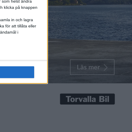
r som helst ändra
och klicka på knappen
samla in och lagra
för att tillåta eller
 ändamål i