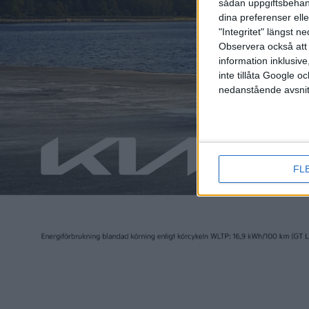
sådan uppgiftsbehand
dina preferenser elle
"Integritet" längst 
Observera också att 
information inklusive,
inte tillåta Google 
nedanstående avsnit
FL
Relaterat innehåll
nyheter
nyheter