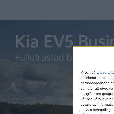
Det finns en stor spridning på vem som får elbilspremien.
ansökningarna har kommit in från hela landet. Flest bevil
Västra Götaland följt av Skåne, Gävleborg, Jönköpings lä
Söderhamn och Hudiksvall i topp när det gäller beviljade 
Vi och våra
leverant
bearbetar personuppg
personanpassade ann
samt för att utveckla
uppgifter om geograf
vår och våra leverant
detaljerad informati
att viss behandling 