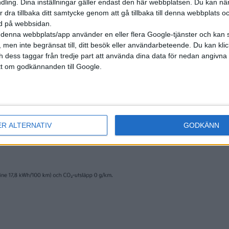
ling. Dina inställningar gäller endast den här webbplatsen. Du kan nä
r dra tillbaka ditt samtycke genom att gå tillbaka till denna webbplats 
ned på webbsidan.
denna webbplats/app använder en eller flera Google-tjänster och kan 
 men inte begränsat till, ditt besök eller användarbeteende. Du kan klicka 
och dess taggar från tredje part att använda dina data för nedan angivna
t om godkännanden till Google.
ER ALTERNATIV
GODKÄNN