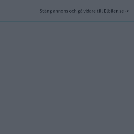
Stäng annons och gå vidare till Elbilen.se ->
takt
Annonsera hos Elbilen
Tidningsarkivet
Prenumerera
Mest lästa
5 aug 2026
Uppgift: då kommer Volvos
nya eldrivna volymmodell
EX50
6 aug 2026
Nu även Byd – då vill jätten
tillverka solid state-
batterier
6 aug 2026
Säljstart för
instegsversionen av ID. Polo