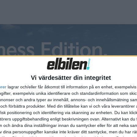
 Både ensamhushåll och barnfamiljer har fått beviljat stöd o
jade ansökningar har enligt Naturvårdsverket gått till ansökn
n och Halland. På kommunnivå ligger Gotland, Varberg, Örnsk
ansökningar.
Vi värdesätter din integritet
orer
lagrar och/eller får åtkomst till information på en enhet, exempelvi
ifter, exempelvis unika identifierare och standardinformation som skic
onser och andra typer av innehåll, annons- och innehållsmätning sam
 och förbättra produkter.
Med din tillåtelse kan vi och våra leverantöre
isk positionering och identifiering via skanning av enheten. Du kan klic
örers uppgiftsbehandling enligt beskrivningen ovan. Alternativt kan du f
on och ändra dina inställningar innan du samtycker eller för att neka sa
av dina personuppgifter kanske inte kräver ditt samtycke, men du har rä