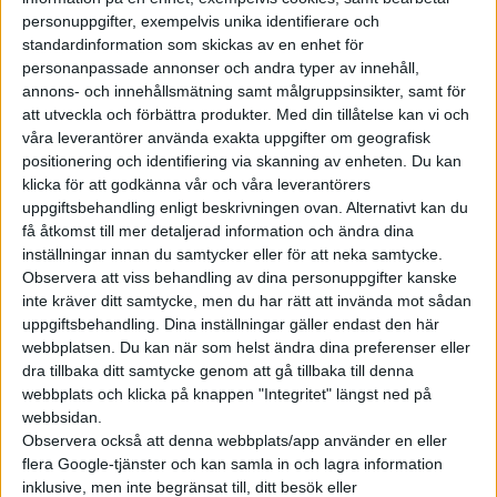
krutet. Naturligtvis hittas en korg på taket, som är av
personuppgifter, exempelvis unika identifierare och
modellen Canyon XT från svenska Thule, med inbyggt
standardinformation som skickas av en enhet för
personanpassade annonser och andra typer av innehåll,
extraljus. Ytterligare extraljus har monterats på motorhuven
annons- och innehållsmätning samt målgruppsinsikter, samt för
och i fronten sitter också en vinsch. Insidan, som vi inte får se
att utveckla och förbättra produkter.
Med din tillåtelse kan vi och
bilder på, uppges också gå i orange bortsett från taket som är
våra leverantörer använda exakta uppgifter om geografisk
svart.
positionering och identifiering via skanning av enheten. Du kan
klicka för att godkänna vår och våra leverantörers
uppgiftsbehandling enligt beskrivningen ovan. Alternativt kan du
få åtkomst till mer detaljerad information och ändra dina
inställningar innan du samtycker eller för att neka samtycke.
Observera att viss behandling av dina personuppgifter kanske
inte kräver ditt samtycke, men du har rätt att invända mot sådan
uppgiftsbehandling. Dina inställningar gäller endast den här
webbplatsen. Du kan när som helst ändra dina preferenser eller
dra tillbaka ditt samtycke genom att gå tillbaka till denna
webbplats och klicka på knappen "Integritet" längst ned på
webbsidan.
Observera också att denna webbplats/app använder en eller
flera Google-tjänster och kan samla in och lagra information
inklusive, men inte begränsat till, ditt besök eller