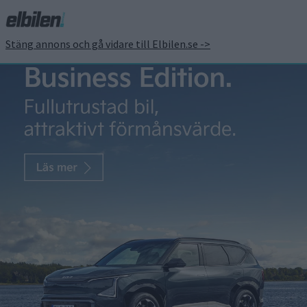
Stäng annons och gå vidare till Elbilen.se ->
Opel visar tilltuffad
showbil baserad på
Frontera