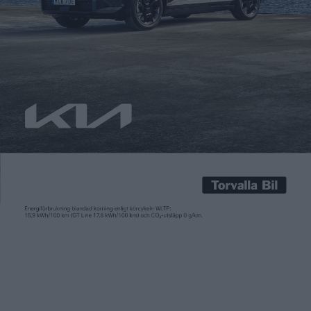
Carl Undéhn
27 maj 2025
Det har dykt upp både koncept på offroad-versioner av mindre
elbilar – som nu senast Renault 4 Savane – och serieversioner
som Volvo EX30 Cross Country. Och under bilsalongen i
Shanghai tidigare i år var elbilar för tuffare tag en tydlig trend.
Nu hakar Opel på och visar showbilen Frontera Gravel, en off
road-version av […]
Det har dykt upp både koncept på offroad-versioner av mindre
elbilar – som nu senast Renault 4 Savane – och serieversioner
som Volvo EX30 Cross Country. Och under bilsalongen i
Shanghai tidigare i år var elbilar för tuffare tag en tydlig trend.
Nu hakar Opel på och visar showbilen Frontera Gravel, en off
road-version av sin elsuv på ägaren Stellantis Smart Car-
plattform (läs vår provkörning av Opel Frontera
här
). Gravel-