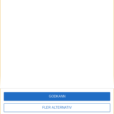
nyheter
24 feb 2026
Nästa GSE-modell: Opel bekräftar sportig
Corsa Electric
GODKÄNN
nyheter
FLER ALTERNATIV