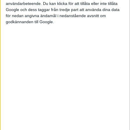
Någon teknisk information finns inte kring konceptet och det
användarbeteende. Du kan klicka för att tillåta eller inte tillåta
Google och dess taggar från tredje part att använda dina data
har inte meddelats om det finns några planer på att sätta den i
för nedan angivna ändamål i nedanstående avsnitt om
serieproduktion. Vanliga Opel Frontera har ett batteri på 44
godkännanden till Google.
kWh och en elmotor på framaxeln på 83 kW. Showbilen visas
upp under festivalen XS CARNIGHT i österrikiska Klagenfurt
mellan 28 maj och 1 juni.