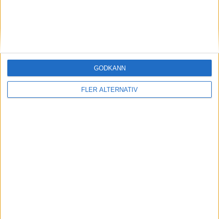
GODKÄNN
26 mar 2025
FLER ALTERNATIV
Nissan ökar takten: då kommer ny Leaf, Micra
och Juke
Läs mer
nyheter