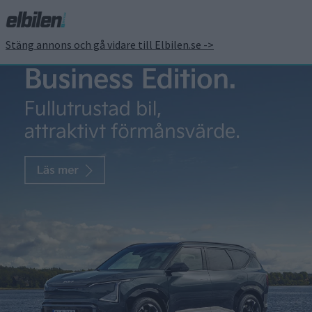
Stäng annons och gå vidare till Elbilen.se ->
Så mycket kostar nya
Nissan Leaf
Patrick Ekstrand
9 aug 2017
Att nästa generation av Nissan Leaf visas upp först i
september har inte stoppat någon från att lägga ut
specifikationerna på en marknadsföringssida på internet.
Innan misstaget upptäcktes och informationen på Autobytel
försvann hann Inside EVs konstatera att det minsta
batteripaketet blir på 40 kilowattimmar. Att priset i USA blir
29 990 dollar – motsvarande […]