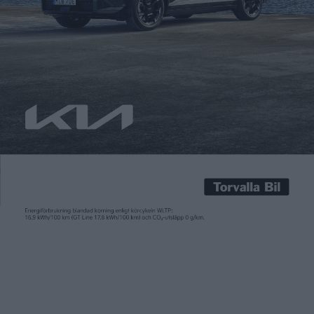
Att nästa generation av Nissan Leaf visas upp först i
september har inte stoppat någon från att lägga ut
specifikationerna på en marknadsföringssida på internet.
Innan misstaget upptäcktes och informationen på Autobytel
försvann hann Inside EVs konstatera att det minsta
batteripaketet blir på 40 kilowattimmar.
Att priset i USA blir 29 990 dollar – motsvarande 244 000 kronor
– för grundmodellen är en
annan hemlighet som hann
avslöjas
innan informationen gick upp i rök. Motoreffekten är
147 hästkrafter, 40 fler än i den nuvarande modellen.
Vridmomentet har också ökat ganska rejält, så bilen lär bli
rejält piggare än i dag.
Avslöjandet kommer bara en vecka efter att en bilpaparazzo
fick syn på den kommande modellen i Barcelona
, av allt att
döma i samband med en reklamfilmsinspelning.
En närbild som tidigare har tagits på instrumentbrädan i 2018