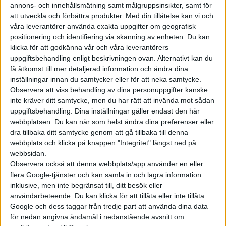
utveckla bilar
annons- och innehållsmätning samt målgruppsinsikter, samt för
att utveckla och förbättra produkter.
Med din tillåtelse kan vi och
våra leverantörer använda exakta uppgifter om geografisk
positionering och identifiering via skanning av enheten. Du kan
klicka för att godkänna vår och våra leverantörers
uppgiftsbehandling enligt beskrivningen ovan. Alternativt kan du
få åtkomst till mer detaljerad information och ändra dina
inställningar innan du samtycker eller för att neka samtycke.
Observera att viss behandling av dina personuppgifter kanske
inte kräver ditt samtycke, men du har rätt att invända mot sådan
uppgiftsbehandling. Dina inställningar gäller endast den här
webbplatsen. Du kan när som helst ändra dina preferenser eller
dra tillbaka ditt samtycke genom att gå tillbaka till denna
webbplats och klicka på knappen "Integritet" längst ned på
webbsidan.
Observera också att denna webbplats/app använder en eller
flera Google-tjänster och kan samla in och lagra information
inklusive, men inte begränsat till, ditt besök eller
användarbeteende. Du kan klicka för att tillåta eller inte tillåta
Google och dess taggar från tredje part att använda dina data
för nedan angivna ändamål i nedanstående avsnitt om