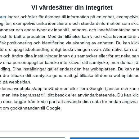
Vi värdesätter din integritet
orer
lagrar och/eller får åtkomst till information på en enhet, exempelvi
ifter, exempelvis unika identifierare och standardinformation som skic
onser och andra typer av innehåll, annons- och innehållsmätning sam
 och förbättra produkter.
Med din tillåtelse kan vi och våra leverantöre
isk positionering och identifiering via skanning av enheten. Du kan klic
örers uppgiftsbehandling enligt beskrivningen ovan. Alternativt kan du f
on och ändra dina inställningar innan du samtycker eller för att neka sa
av dina personuppgifter kanske inte kräver ditt samtycke, men du har rä
ling. Dina inställningar gäller endast den här webbplatsen. Du kan nä
r dra tillbaka ditt samtycke genom att gå tillbaka till denna webbplats 
ned på webbsidan.
denna webbplats/app använder en eller flera Google-tjänster och kan 
 men inte begränsat till, ditt besök eller användarbeteende. Du kan klicka 
och dess taggar från tredje part att använda dina data för nedan angivna
t om godkännanden till Google.