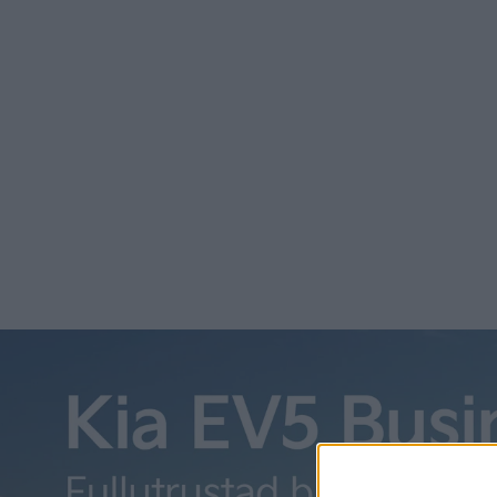
Så stort är batteriet inte hos nya Atto 3. Den erbjuds med
räckvidd, i båda fallen enligt den mer förlåtande kinesisk
en fyrhjulsdriven version. I stället uppges nya Atto 3 erbj
240 kW. Det går också att få en Lidar-radar som tillval s
namnet God´s Eye.
Priset i Kina börjar på motsvarande 165 000 kronor. Om de
så fall när har inte meddelats. Den nuvarande generatione