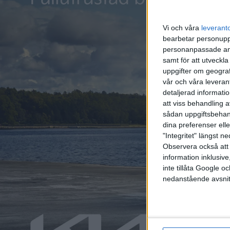
Vi och våra
leverant
bearbetar personuppg
personanpassade ann
samt för att utveckla
uppgifter om geograf
vår och våra leverant
detaljerad informati
att viss behandling 
sådan uppgiftsbehand
dina preferenser elle
"Integritet" längst 
Observera också att 
information inklusive,
inte tillåta Google 
nedanstående avsnit
Relaterat innehåll