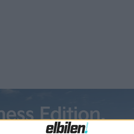
 antingen 57,5 kWh för 54 mils räckvidd eller 68,5 kWh för 63
a körcykeln. Till skillnad från Byd Atto 3 Evo nämns det här 
udas i två versioner med bakhjulsdrift från en motor som har 
om då används av tillverkarens assistanssystem med det själ
n tredje generationen av Byd Atto 3 kommer även hit till Sv
n Byd Atto 3 Evo kostar från 494.900 kronor.