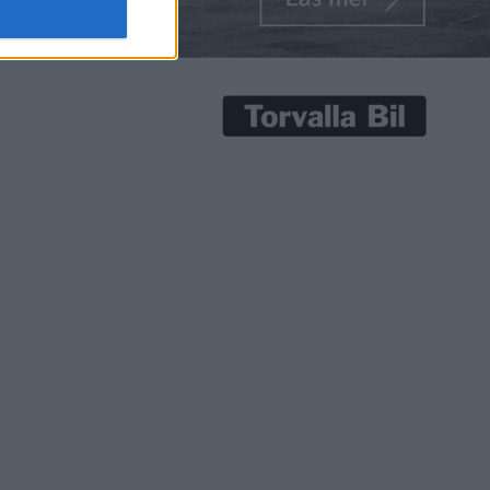
gen och
 kommer
e