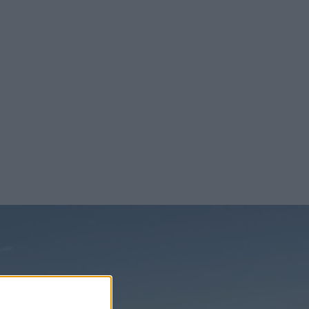
 mils
ingenting om
200 kW eller
vsäkra
erige och i