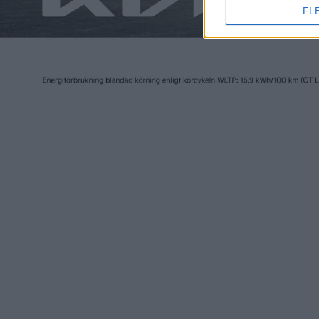
FL
nyheter
nyheter
6 aug 2026
9 jul 2026
Nu även Byd – då vill jätten
Polestar
tillverka solid state-
tar över
batterier
Stockho
nyheter
nyheter