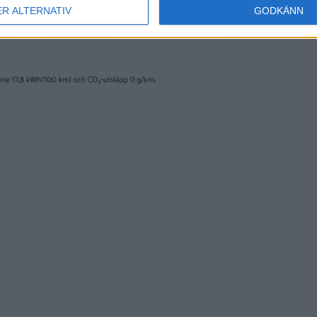
ER ALTERNATIV
GODKÄNN
nyheter
25 jun 2026
 ut, Denza in – Byd
Supersnabb på vä
 showroom i
vid laddning – då
lm
Denza Z till Sverig
nyheter