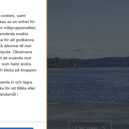
s cookies, samt
kas av en enhet för
t målgruppsinsikter,
r använda exakta
ka för att godkänna
å åtkomst till mer
mtycke.
Observera
tt att invända mot
r som helst ändra
och klicka på knappen
samla in och lagra
för att tillåta eller
 ändamål i