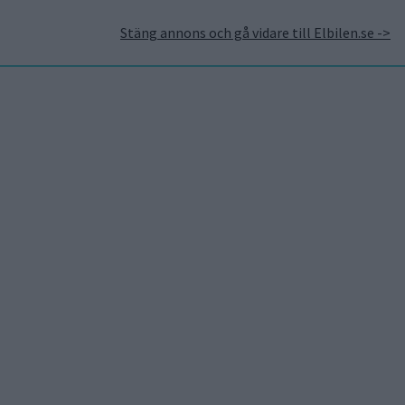
Stäng annons och gå vidare till Elbilen.se ->
takt
Annonsera hos Elbilen
Tidningsarkivet
Prenumerera
Mest lästa
7 aug 2026
Studie: Förbränningsbilar
borde skrotas direkt
5 aug 2026
Uppgift: då kommer Volvos
nya eldrivna volymmodell
EX50
7 aug 2026
EU-plan: V2G-krav ska göra
elbilar till del av