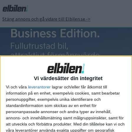
Stäng annons och gå vidare till Elbilen.se ->
Seal 06 GT
Vi värdesätter din integritet
Vi och våra
leverantorer
lagrar och/eller får åtkomst till
information på en enhet, exempelvis cookies, samt bearbetar
Elbilens nyhetsbrev
personuppgifter, exempelvis unika identifierare och
standardinformation som skickas av en enhet för
Håll dig uppdaterad om de senaste nyheterna!
personanpassade annonser och andra typer av innehåll,
annons- och innehållsmätning samt målgruppsinsikter, samt för
att utveckla och förbättra produkter.
Med din tillåtelse kan vi och
våra leverantörer använda exakta uppgifter om geografisk