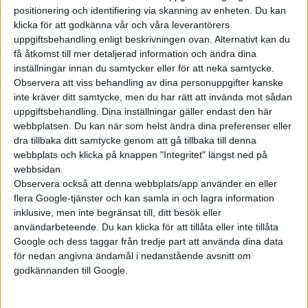
positionering och identifiering via skanning av enheten. Du kan
klicka för att godkänna vår och våra leverantörers
Prenumerera
uppgiftsbehandling enligt beskrivningen ovan. Alternativt kan du
få åtkomst till mer detaljerad information och ändra dina
inställningar innan du samtycker eller för att neka samtycke.
Mest lästa
Observera att viss behandling av dina personuppgifter kanske
inte kräver ditt samtycke, men du har rätt att invända mot sådan
5 aug 2026
uppgiftsbehandling. Dina inställningar gäller endast den här
Uppgift: då kommer Volvos nya eldrivna volymmodell EX50
webbplatsen. Du kan när som helst ändra dina preferenser eller
dra tillbaka ditt samtycke genom att gå tillbaka till denna
6 aug 2026
Nu även Byd – då vill jätten tillverka solid state-batterier
webbplats och klicka på knappen "Integritet" längst ned på
webbsidan.
6 aug 2026
Observera också att denna webbplats/app använder en eller
Volvokoncernen samarbetar med Toyota kring vätgas för tung
flera Google-tjänster och kan samla in och lagra information
trafik
inklusive, men inte begränsat till, ditt besök eller
6 aug 2026
användarbeteende. Du kan klicka för att tillåta eller inte tillåta
Helt enligt plan – nu byggs BMW i3
Google och dess taggar från tredje part att använda dina data
för nedan angivna ändamål i nedanstående avsnitt om
6 aug 2026
Säljstart för instegsversionen av ID. Polo
godkännanden till Google.