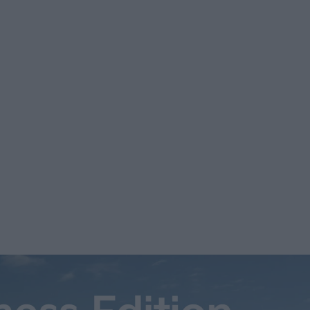
bilarnas framfart. Medan personbilsregistreringarna totalt m
Sweden. Med “laddbara bilar” menas laddhybrider och elbilar, s
ringar i oktober, ett klart rekord. Jämför det med september
. Medan personbilsregistreringarna totalt minskat blir andel
illsammans stod för 36 procent av alla personbilsregistrerin
ra på 34,4 procent och med statistiken i oktober 2019, då a