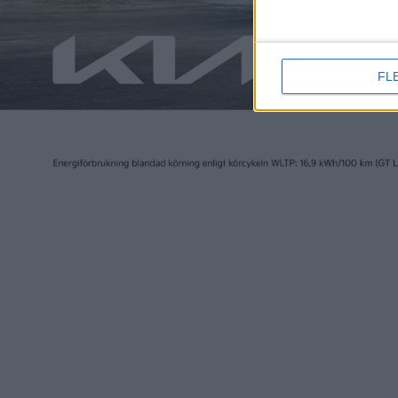
FL
Läs mer