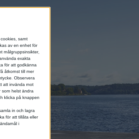
 modeller
p har oktober
s cookies, samt
er på 162
kas av en enhet för
t målgruppsinsikter,
r använda exakta
ka för att godkänna
å åtkomst till mer
mtycke.
Observera
tt att invända mot
r som helst ändra
och klicka på knappen
samla in och lagra
för att tillåta eller
 ändamål i