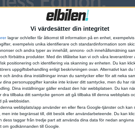
 med 274 registreringar. Räknar man däremot med flera olika
D.3, 166 stycken e-Golf och ytterligare 30 exemplar av e-U
Vi värdesätter din integritet
i Sverige.
orer
lagrar och/eller får åtkomst till information på en enhet, exempelvi
kat med 113 procent. Statistiken visar en ökning av laddhybrid
ifter, exempelvis unika identifierare och standardinformation som skic
onser och andra typer av innehåll, annons- och innehållsmätning sam
4 procent, eller 5 660 bilar.
 och förbättra produkter.
Med din tillåtelse kan vi och våra leverantöre
isk positionering och identifiering via skanning av enheten. Du kan klic
örers uppgiftsbehandling enligt beskrivningen ovan. Alternativt kan du f
on och ändra dina inställningar innan du samtycker eller för att neka sa
av dina personuppgifter kanske inte kräver ditt samtycke, men du har rä
ling. Dina inställningar gäller endast den här webbplatsen. Du kan nä
r dra tillbaka ditt samtycke genom att gå tillbaka till denna webbplats 
ned på webbsidan.
denna webbplats/app använder en eller flera Google-tjänster och kan 
 men inte begränsat till, ditt besök eller användarbeteende. Du kan klicka 
och dess taggar från tredje part att använda dina data för nedan angivna
t om godkännanden till Google.