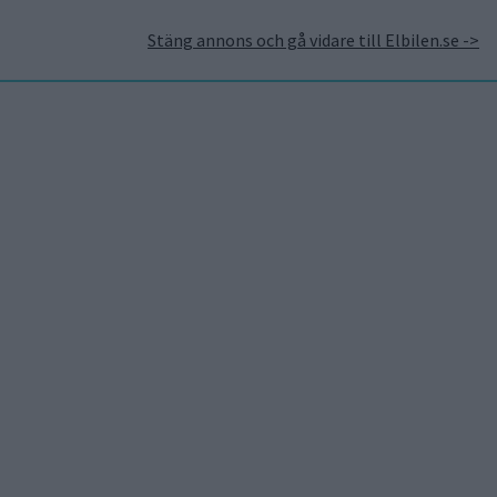
Stäng annons och gå vidare till Elbilen.se ->
takt
Annonsera hos Elbilen
Tidningsarkivet
Prenumerera
Mest lästa
7 aug 2026
Studie: Förbränningsbilar
borde skrotas direkt
5 aug 2026
Uppgift: då kommer Volvos
nya eldrivna volymmodell
EX50
7 aug 2026
EU-plan: V2G-krav ska göra
elbilar till del av