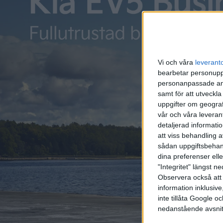
Polestar 2 är den elbil som registrerats mest i oktober,
kliver Volkswagen fram som ledare. Med 212 exemplar av I
sett 408 nya elbilar registreras under märket Volkswagen 
Vi och våra
leverant
Mätt under hela året har antalet laddbara bilar hittills ö
bearbetar personuppg
personanpassade ann
procent, eller 29 750 bilar, medan antalet elbilar ökat med 4
samt för att utveckla
uppgifter om geograf
vår och våra leverant
detaljerad informati
att viss behandling 
sådan uppgiftsbehand
dina preferenser elle
"Integritet" längst 
Observera också att 
information inklusive,
inte tillåta Google 
nedanstående avsnit