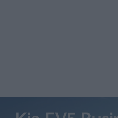
Elias G. Lindström
2 nov 2020
Foto: Volkswagen Oktobers bilförsäljning visar återigen el
andelen laddbara bilar allt högre, visar siffror från BIL 
tillsammans stod för 36 procent av alla personbilsregistre
34,4 procent och med statistiken […]
Foto: Volkswagen
Oktobers bilförsäljning visar återigen elbilarnas framfart
bilar allt högre, visar siffror från BIL Sweden.
Med “laddbara bilar” menas laddhybrider och elbilar, som t
oktober, ett klart rekord. Jämför det med septembers siff
laddbara bilar mättes till 11,8 procent.