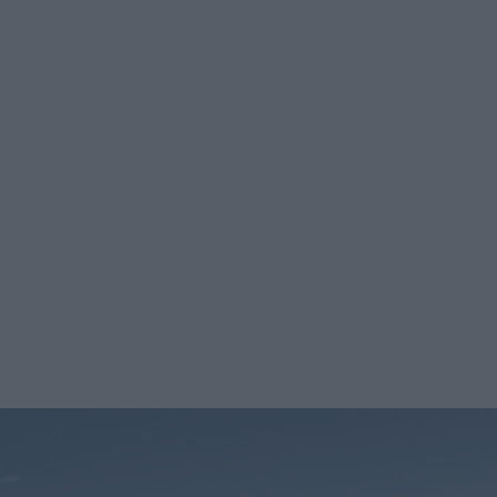
nyheterna!
inskat blir
Prenumerera
om
s siffra på
en laddbara
gar i
ndelen