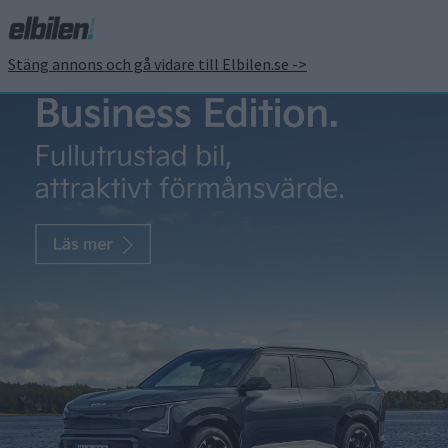
Stäng annons och gå vidare till Elbilen.se ->
Bensinskatt ersätts med
kilometeravgift –
elbilsägare kritiska