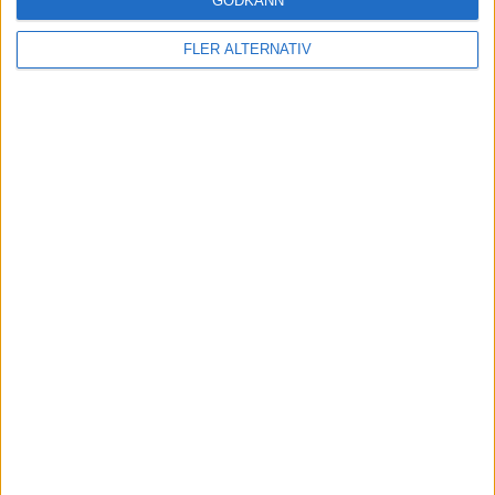
GODKÄNN
FLER ALTERNATIV
Läs mer
nyheter
6 aug 2026
Nu även Byd – då vill jätten tillverka solid
state-batterier