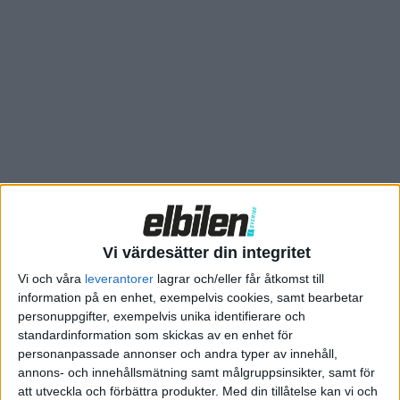
blir först med att testa det,
rapporterar CBS News
. I juli
startar ett pilotprojekt där 5 000 frivilliga får betala 1,5 cent
per mile, motsvarande 80 öre per 10 kilometer, de kör inom
delstatens gränser. De som får betala mer än vad de skulle göra
med dagens drivmedelsskatt får pengar tillbaka, medan de
som får betala för lite måste skjuta till pengar.
Elbilsförespråkare är kritiska då de menar att systemet skulle
sinka omställningen till miljöbilar.
– Det sista vi vill är att elbilsägande ska bli dyrare eller mer
omständigt, säger Jeff Allen på elbilsorganisationen Drive
Vi värdesätter din integritet
Oregon till CBS News, men lägger till att han anser det vara
Vi och våra
leverantorer
lagrar och/eller får åtkomst till
självklart att även elbilsägare ska finansiera infrastrukturen.
information på en enhet, exempelvis cookies, samt bearbetar
personuppgifter, exempelvis unika identifierare och
standardinformation som skickas av en enhet för
personanpassade annonser och andra typer av innehåll,
annons- och innehållsmätning samt målgruppsinsikter, samt för
att utveckla och förbättra produkter.
Med din tillåtelse kan vi och