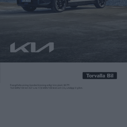
Patrick Ekstrand
21 maj 2015
Bättre bränsleekonomi och allt fler elbilar innebär minskade
intäkter från bensinskatt – nu vill politiker i en amerikanska
delstaten Oregon i stället låta bilister betala per körd
kilometer. Systemet anses behövas för att kunna fortsätta
bygga och underhålla vägar och broar. Systemet har
diskuterats på flera ställen i USA, men Oregon blir först med
att […]
Bättre bränsleekonomi och allt fler elbilar innebär minskade
intäkter från bensinskatt – nu vill politiker i en amerikanska
delstaten Oregon i stället låta bilister betala per körd
kilometer. Systemet anses behövas för att kunna fortsätta
bygga och underhålla vägar och broar.
Systemet har diskuterats på flera ställen i USA, men Oregon