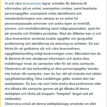
Vi och våra
leverantorer
lagrar och/eller får åtkomst till
Hos det som påstås vara den billigare versionen ser ljusrampen
information på en enhet, exempelvis cookies, samt bearbetar
baktill ut att saknas. På insidan har inredningen skalats av
personuppgifter, exempelvis unika identifierare och
ytterligare och bland annat syns ingen skärm för
standardinformation som skickas av en enhet för
baksätespassagerare – något som kom med uppdateringen av
personanpassade annonser och andra typer av innehåll,
Model Y tidigare i år. Glastaket har också ersatts med ett i plåt
annons- och innehållsmätning samt målgruppsinsikter, samt för
att utveckla och förbättra produkter.
Med din tillåtelse kan vi och
och generellt ser bilen ut att ha förändringar som alla bidrar
våra leverantörer använda exakta uppgifter om geografisk
till att kunna sänka priset. Något som inte har tagits bort är
positionering och identifiering via skanning av enheten. Du kan
blinkersspaken.
klicka för att godkänna vår och våra leverantörers
uppgiftsbehandling enligt beskrivningen ovan. Alternativt kan du
få åtkomst till mer detaljerad information och ändra dina
inställningar innan du samtycker eller för att neka samtycke.
Observera att viss behandling av dina personuppgifter kanske
inte kräver ditt samtycke, men du har rätt att invända mot sådan
uppgiftsbehandling. Dina inställningar gäller endast den här
webbplatsen. Du kan när som helst ändra dina preferenser eller
dra tillbaka ditt samtycke genom att gå tillbaka till denna
webbplats och klicka på knappen "Integritet" längst ned på
webbsidan.
Observera också att denna webbplats/app använder en eller