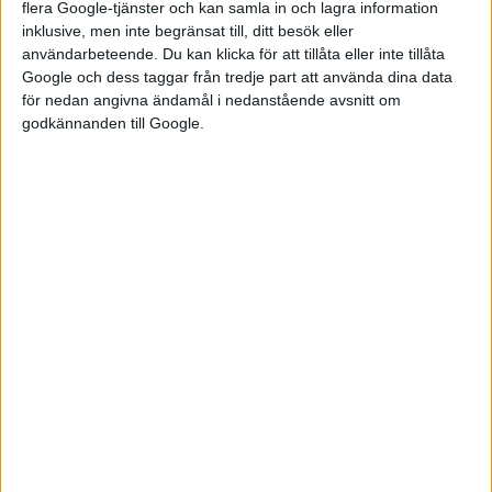
flera Google-tjänster och kan samla in och lagra information
inklusive, men inte begränsat till, ditt besök eller
användarbeteende. Du kan klicka för att tillåta eller inte tillåta
Enligt Tesla ska volymtillverkningen av den ”prisvärda”
Google och dess taggar från tredje part att använda dina data
modellen komma igång under årets fjärde kvartal. Var det sker
för nedan angivna ändamål i nedanstående avsnitt om
godkännanden till Google.
har inte meddelats, men Teslas fabrik i Shanghai är sedan flera
år tillverkarens viktigaste för export och det är därför rimligt
att tillverkningen kommer ske där. Eventuellt även i fabrikerna
i Texas och Tyskland, där Model Y tillverkas.
Tesla's Affordable Model Y Leaked: Video and List of
Changes
https://t.co/zwU27ZG1Vz
pic.twitter.com/sqXsRBvH6d
— Not a Tesla App (@NotATeslaApp)
July 27,
2025