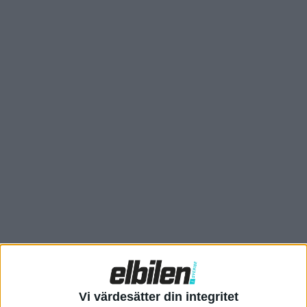
Nu sprids det bilder på nätet från två videos som laddats upp av
kinesiska bloggare där vi uppges få se den avskalade och
billigare versionen av Model Y. Både utsidan och insidan av bilen
på bilderna är delvis övertäckt. Men det går ändå att se en del
skillnader från dagens version av Model Y, som uppdaterades
tidigare i år och då fick bättre material på inredningen.
Vi värdesätter din integritet