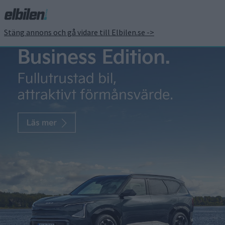
Stäng annons och gå vidare till Elbilen.se ->
Bilder uppges visa
avskalad och billigare
Tesla Model Y