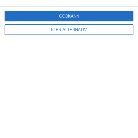
GODKÄNN
FLER ALTERNATIV
30 jun 2026
Batteritjuvar – Tesla dras med stöldproblem
vid Gigafactory 1
nyheter