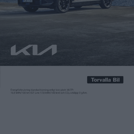
Carl Undéhn
28 jul 2025
I rapporten för årets andra kvartal meddelade Tesla att
tillverkningen av en ”prisvärd” modell kom igång under juni i år.
Att det då handlar om en avskalad version av Model Y
bekräftades sedan av Teslas chef Elon Musk i samband med en
utfrågning kring rapporten. Tidigare uppgavs Tesla arbeta på
en helt ny modell som […]
I rapporten för årets
andra kvartal
meddelade Tesla att
tillverkningen av en ”prisvärd” modell kom igång under juni i år.
Att det då handlar om en avskalad version av Model Y
bekräftades sedan av Teslas chef Elon Musk i samband med en
utfrågning kring rapporten. Tidigare uppgavs Tesla arbeta på
en helt ny modell som skulle tillverkas med nya och mer
effektiva metoder för att pressa priset till 25 000 dollar.