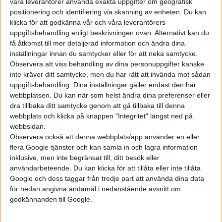
våra leverantörer använda exakta uppgifter om geografisk
positionering och identifiering via skanning av enheten. Du kan
klicka för att godkänna vår och våra leverantörers
uppgiftsbehandling enligt beskrivningen ovan. Alternativt kan du
få åtkomst till mer detaljerad information och ändra dina
inställningar innan du samtycker eller för att neka samtycke.
Observera att viss behandling av dina personuppgifter kanske
inte kräver ditt samtycke, men du har rätt att invända mot sådan
uppgiftsbehandling. Dina inställningar gäller endast den här
webbplatsen. Du kan när som helst ändra dina preferenser eller
dra tillbaka ditt samtycke genom att gå tillbaka till denna
webbplats och klicka på knappen "Integritet" längst ned på
webbsidan.
Observera också att denna webbplats/app använder en eller
flera Google-tjänster och kan samla in och lagra information
inklusive, men inte begränsat till, ditt besök eller
användarbeteende. Du kan klicka för att tillåta eller inte tillåta
Google och dess taggar från tredje part att använda dina data
för nedan angivna ändamål i nedanstående avsnitt om
godkännanden till Google.