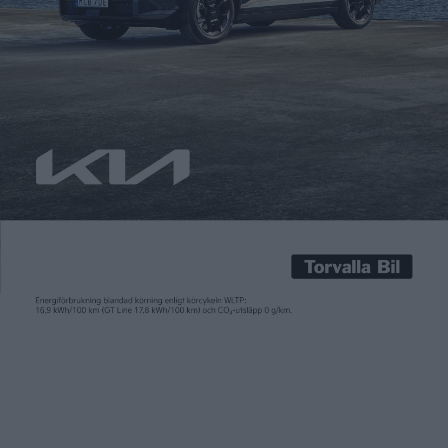
Carl Undéhn
9 apr 2024
Med Nevera har kroatiska Rimac lanserat den eldrivna
supersportbilen Nevera. En bil som slagit otaliga rekord tack
vare sin spjutspetsteknologi. Något som väcker intresse hos
andra tillverkare. Till exempel BMW som nu meddelar att de
inleder ett ”långsiktigt” samarbete med Rimac Technologies
kring utveckling av batterier. Exakt vad samarbetet går ut på
ska meddelas vid […]
Med Nevera har kroatiska Rimac lanserat den eldrivna
supersportbilen Nevera. En bil som slagit otaliga rekord tack
vare sin spjutspetsteknologi.
Något som väcker intresse hos andra tillverkare. Till exempel
BMW som nu meddelar att de inleder ett ”långsiktigt”
samarbete med Rimac Technologies kring utveckling av