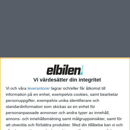
batterier. Exakt vad samarbetet går ut på ska meddelas vid ett
senare tillfälle.
Med säkert är att samarbetet sluter cirkeln för Rimac. För det
var just en BMW 3-serie från 1984 som företagets grundare
Mate Rimac konverterade till eldrift 2007 – vilket innebar
starten för dagens Rimac.
För Rimac Technologies beskrivs samarbetet ett kliv upp
genom att samarbeta med en volymtillverkare som BMW. Med
det är inte första gången som Rimac samarbeter kring teknik
Vi värdesätter din integritet
med etablerade tillverkare. Både Porsche och Kia/Hyundai har
tidigare investerat pengar i och samarbetat med Rimac.
Vi och våra
leverantorer
lagrar och/eller får åtkomst till
information på en enhet, exempelvis cookies, samt bearbetar
personuppgifter, exempelvis unika identifierare och
standardinformation som skickas av en enhet för
personanpassade annonser och andra typer av innehåll,
annons- och innehållsmätning samt målgruppsinsikter, samt för
att utveckla och förbättra produkter.
Med din tillåtelse kan vi och