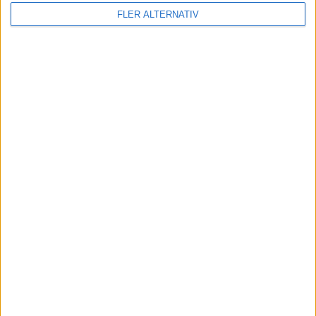
Läs mer
FLER ALTERNATIV
nyheter
6 aug 2026
Nu även Byd – då vill jätten tillverka solid
state-batterier
nyheter