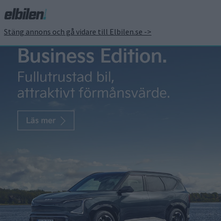
Stäng annons och gå vidare till Elbilen.se ->
BMW och Rimac
samarbetar kring
batterier