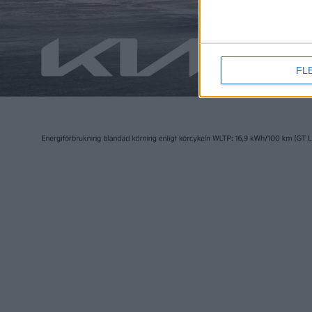
4
eCarExp
nyheter
nyheter
FL
30 jan 2024
30 jan 2024
Casper blir Hyundais
Nytt mju
genväg till en billig elbil för
Volvo – 
Europa