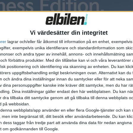
Vi värdesätter din integritet
orer
lagrar och/eller får åtkomst till information på en enhet, exempelvi
ifter, exempelvis unika identifierare och standardinformation som skic
onser och andra typer av innehåll, annons- och innehållsmätning sam
 och förbättra produkter.
Med din tillåtelse kan vi och våra leverantöre
nyheter
isk positionering och identifiering via skanning av enheten. Du kan klic
örers uppgiftsbehandling enligt beskrivningen ovan. Alternativt kan du f
on och ändra dina inställningar innan du samtycker eller för att neka sa
av dina personuppgifter kanske inte kräver ditt samtycke, men du har rä
ling. Dina inställningar gäller endast den här webbplatsen. Du kan nä
r dra tillbaka ditt samtycke genom att gå tillbaka till denna webbplats 
ned på webbsidan.
denna webbplats/app använder en eller flera Google-tjänster och kan 
30 jan 2024
 men inte begränsat till, ditt besök eller användarbeteende. Du kan klicka 
remiär för Cupra
ChatGPT och trygg
och dess taggar från tredje part att använda dina data för nedan angivna
 och Ioniq 5 N på
få fler att välja P
t om godkännanden till Google.