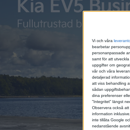
Relaterat innehåll
Vi och våra
leverant
bearbetar personuppg
personanpassade ann
samt för att utveckla
nyheter
nyheter
uppgifter om geograf
vår och våra leverant
detaljerad informati
att viss behandling 
sådan uppgiftsbehand
dina preferenser elle
"Integritet" längst 
Observera också att 
31 jan 2024
30 jan 2024
information inklusive,
Orderböckerna öppnade –
Sverigep
inte tillåta Google 
så mycket kostar Polestar
Tavascan
nedanstående avsnit