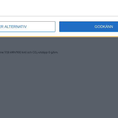
o
elbilar
nyheter
ER ALTERNATIV
GODKÄNN
29 jan 2024
kvarustrul hos
Efter rallyvinst: Au
EX30 försenas
tron Dakar edition t
eCarExpo