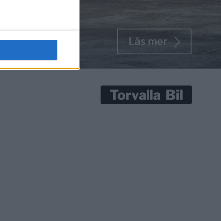
di Q8 e-
ill