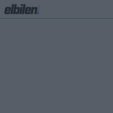
Elon Musk vill
Volkswagen 
samhällstjäns
Patrick Ekstrand
21 dec 2015
Det vore bara resursslöseri om Volkswagen måste återkalla f