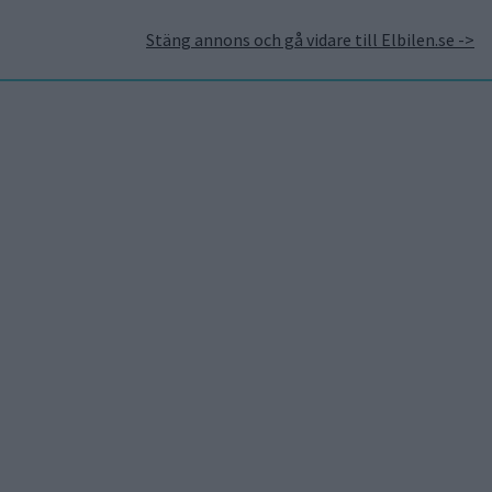
Stäng annons och gå vidare till Elbilen.se ->
takt
Annonsera hos Elbilen
Tidningsarkivet
Prenumerera
Mest lästa
5 aug 2026
Uppgift: då kommer Volvos
nya eldrivna volymmodell
EX50
5 aug 2026
Så räddar solceller
tillverkningen av BMW iX3
5 aug 2026
LFP-batteri och kiselkarbid
– A2 e-tron är Audis mest
 elbilar,