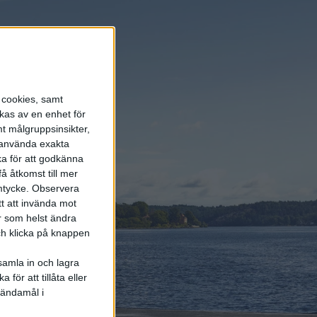
s cookies, samt
kas av en enhet för
t målgruppsinsikter,
r använda exakta
ka för att godkänna
å åtkomst till mer
mtycke.
Observera
tt att invända mot
r som helst ändra
och klicka på knappen
samla in och lagra
för att tillåta eller
het ska
 ändamål i
eugeots