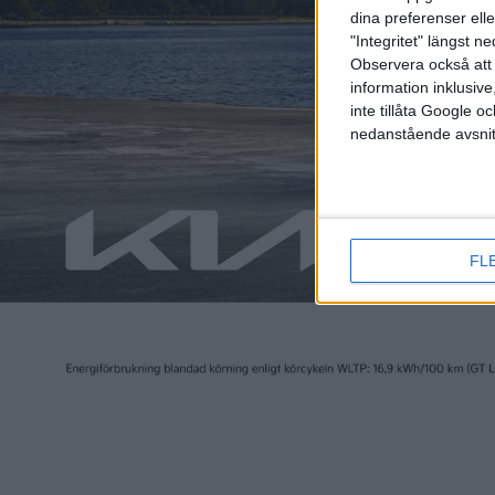
dina preferenser elle
"Integritet" längst 
Observera också att 
information inklusive,
inte tillåta Google 
nedanstående avsnit
Bagaget rymmer enligt uppgifter från andra marknader 295
placerad på bakaxeln går det inte att skapa ett stort ut
FL
och Cupra Raval som kommer med bagage där det ryms 441
har bagage som sväljer 385 liter. Med fällda säten går det
om det går att dra släp och i sånt fall hur tungt.