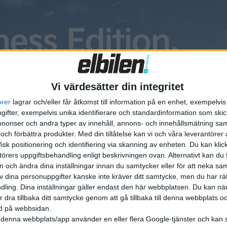
fter.
på 100 kWh och samma drivlina med fyrhjulsdrift. Räckvidden
rknaden genom att vara en stor SUV.
Vi värdesätter din integritet
en berättat mer om bilens system för ”in car payment”. G
orer
lagrar och/eller får åtkomst till information på en enhet, exempelvi
tala vid laddstolpar direkt med bilen via pekskärmen.
ifter, exempelvis unika identifierare och standardinformation som skic
onser och andra typer av innehåll, annons- och innehållsmätning sam
är det även ska gå att betala hos vissa partners som pizzake
 och förbättra produkter.
Med din tillåtelse kan vi och våra leverantöre
retag.
isk positionering och identifiering via skanning av enheten. Du kan klic
örers uppgiftsbehandling enligt beskrivningen ovan. Alternativt kan du f
on och ändra dina inställningar innan du samtycker eller för att neka sa
r ett abonnemang för att användas.
av dina personuppgifter kanske inte kräver ditt samtycke, men du har rä
ling. Dina inställningar gäller endast den här webbplatsen. Du kan nä
a för en pizza med sin Ioniq 5 även i Sverige.
r dra tillbaka ditt samtycke genom att gå tillbaka till denna webbplats 
ned på webbsidan.
denna webbplats/app använder en eller flera Google-tjänster och kan 