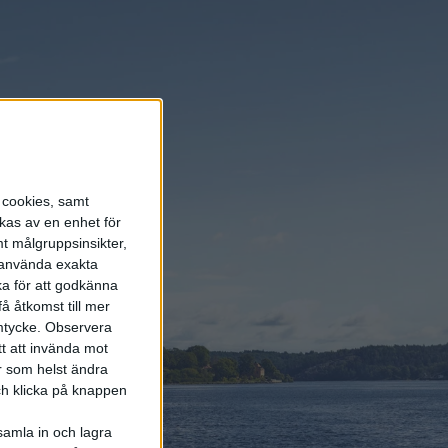
 anges även
enom att
s cookies, samt
kas av en enhet för
t målgruppsinsikter,
djan
r använda exakta
ka för att godkänna
å åtkomst till mer
mtycke.
Observera
tt att invända mot
r som helst ändra
och klicka på knappen
samla in och lagra