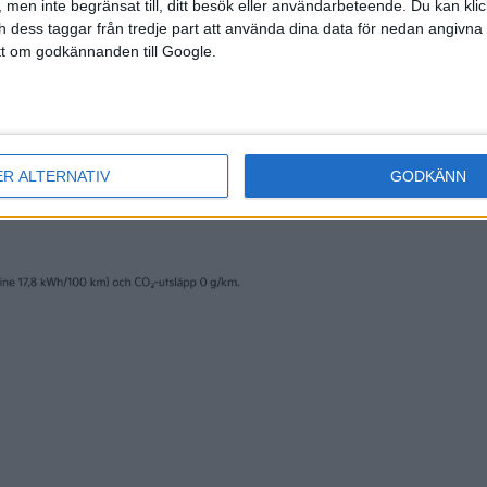
 men inte begränsat till, ditt besök eller användarbeteende. Du kan klicka 
och dess taggar från tredje part att använda dina data för nedan angivna
t om godkännanden till Google.
ER ALTERNATIV
GODKÄNN