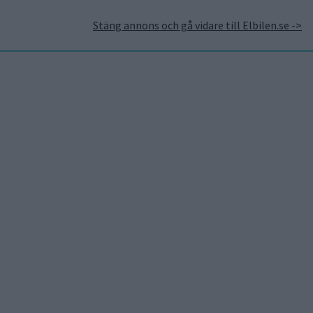
Stäng annons och gå vidare till Elbilen.se ->
takt
Annonsera hos Elbilen
Tidningsarkivet
Prenumerera
Mest lästa
5 aug 2026
Uppgift: då kommer Volvos
nya eldrivna volymmodell
EX50
6 aug 2026
Nu även Byd – då vill jätten
tillverka solid state-
batterier
7 aug 2026
Studie: Förbränningsbilar
borde skrotas direkt