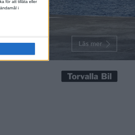
för att tillåta eller
 ändamål i