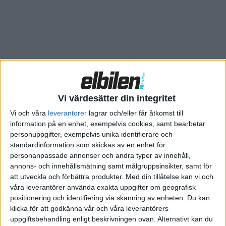
Om det även skett ändringar hos drivlinan nämns inte, men
räckvidden har ökat hos både den bakhjulsdrivna och
fyrhjulsdrivna versionen. Den bakhjulsdrivna basversionen har
nu en räckvidd på 51,3 mil, jämfört med 49,1 mil tidigare. Även
priset ökar något och basversionen kostar nu enligt ett
pressmeddelande 519.170 kronor. På Teslas hemsida anges
däremot ett lägre pris från 509.990 kronor.
Vi värdesätter din integritet
Fyrhjulsdrivna Dual Motor Long Range har nu en räckvidd på
Vi och våra
leverantorer
lagrar och/eller får åtkomst till
62,9 mil (60,2 mil tidigare) och kostar enligt hemsidan från
information på en enhet, exempelvis cookies, samt bearbetar
599.990 kronor.
personuppgifter, exempelvis unika identifierare och
standardinformation som skickas av en enhet för
personanpassade annonser och andra typer av innehåll,
annons- och innehållsmätning samt målgruppsinsikter, samt för
att utveckla och förbättra produkter.
Med din tillåtelse kan vi och
våra leverantörer använda exakta uppgifter om geografisk
positionering och identifiering via skanning av enheten. Du kan
klicka för att godkänna vår och våra leverantörers
uppgiftsbehandling enligt beskrivningen ovan. Alternativt kan du