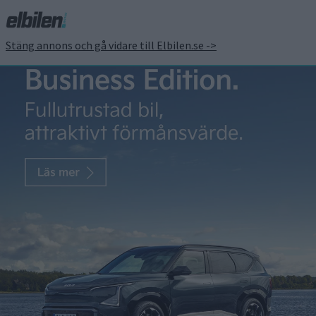
Stäng annons och gå vidare till Elbilen.se ->
Inga spakar och längre
räckvidd när Tesla
uppdaterar Model 3