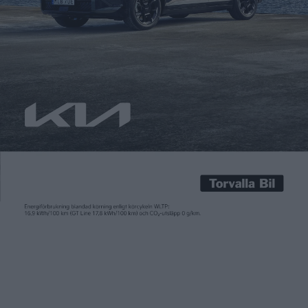
Carl Undéhn
1 sep 2023
Till skillnad från andra tillverkare lanserar Tesla inte nya
modeller med nya mellanrum utan uppdaterar de befintliga.
De större Model S och Model X fick sig en genomgång 2021. En
tid har det ryktats om att Model 3, som lanserades 2017, står
på tur i vad som kallats ”Project Highland”. Nu är
uppdateringen här och […]
Till skillnad från andra tillverkare lanserar Tesla inte nya
modeller med nya mellanrum utan uppdaterar de befintliga.
De större Model S och Model X fick sig en genomgång 2021. En
tid har det ryktats om att Model 3, som lanserades 2017, står
på tur i vad som kallats ”Project Highland”.
Nu är uppdateringen här och den innefattar både optiska och
tekniska nyheter. I stort behåller karossen sin nuvarande form.