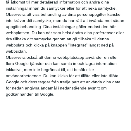
få åtkomst till mer detaljerad information och ändra dina
inställningar innan du samtycker eller för att neka samtycke.
Observera att viss behandling av dina personuppgifter kanske
inte kräver ditt samtycke, men du har rätt att invända mot sådan
uppgiftsbehandling. Dina inställningar gäller endast den här
webbplatsen. Du kan när som helst ändra dina preferenser eller
Model 3 har inte varit den tystaste bilen på marknaden. Det ska
dra tillbaka ditt samtycke genom att gå tillbaka till denna
nu ha blivit bättre genom nya ljuddämpande material, 360-
webbplats och klicka på knappen "Integritet" längst ned på
webbsidan.
graders akustikglas, förbättrade fjädringsbussningar och däck
Observera också att denna webbplats/app använder en eller
som optimerats för mindre buller. På insidan hittas en ny ratt
flera Google-tjänster och kan samla in och lagra information
och med det försvinner spakarna för blinkers som nu sköts
inklusive, men inte begränsat till, ditt besök eller
med knappar på ratten. Ett koncept vi känner igen från Model
användarbeteende. Du kan klicka för att tillåta eller inte tillåta
S.
Google och dess taggar från tredje part att använda dina data
för nedan angivna ändamål i nedanstående avsnitt om
Även växelspaken är borta och körläget väljs nu på skärmen.
godkännanden till Google.
Någon avkapad yoke-ratt ser däremot inte ut att vara aktuell.
Bredvid ratten hittas en ny skärm. Storleken är som innan 15,4
tum, men har en tunnare ram.