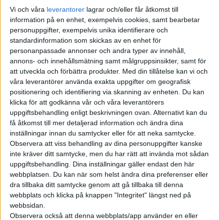
Vi och våra
leverantorer
lagrar och/eller får åtkomst till
information på en enhet, exempelvis cookies, samt bearbetar
personuppgifter, exempelvis unika identifierare och
standardinformation som skickas av en enhet för
personanpassade annonser och andra typer av innehåll,
annons- och innehållsmätning samt målgruppsinsikter, samt för
att utveckla och förbättra produkter.
Med din tillåtelse kan vi och
våra leverantörer använda exakta uppgifter om geografisk
positionering och identifiering via skanning av enheten. Du kan
klicka för att godkänna vår och våra leverantörers
uppgiftsbehandling enligt beskrivningen ovan. Alternativt kan du
få åtkomst till mer detaljerad information och ändra dina
inställningar innan du samtycker eller för att neka samtycke.
I GT-utförande kommer EV5 med fälgar på 20 tum, systemet
Observera att viss behandling av dina personuppgifter kanske
Pre-view Electronic Controlled Suspension där stötdämparna
inte kräver ditt samtycke, men du har rätt att invända mot sådan
anpassar sig till vägen samt ventilerade Relaxation-säten som
uppgiftsbehandling. Dina inställningar gäller endast den här
standard. Även panoramaglastak, head up-display, ett
webbplatsen. Du kan när som helst ändra dina preferenser eller
dra tillbaka ditt samtycke genom att gå tillbaka till denna
ljudsystem från Harman Kardon, digital nyckel och 360-
webbplats och klicka på knappen "Integritet" längst ned på
graderskamera ingår som standard. Som innan rymmer
webbsidan.
bagaget 566 liter och Kia EV5 GT har Vehicle to Load (V2L) för
Observera också att denna webbplats/app använder en eller