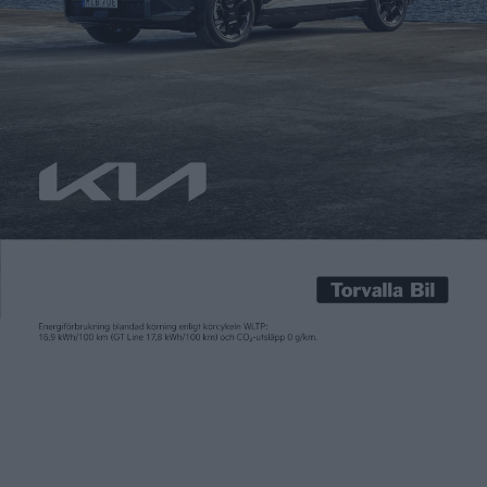
Carl Undéhn
6 jul 2026
Kia storsatsar på prestandaversioner av sina eldrivna modeller.
Under bilsalongen i Bryssel visades den koreanska tillverkaren
upp GT-versionerna EV3 GT, EV4 GT och EV5 GT. Nu meddelas
också priset för EV5 GT som kostar från 699 900 kronor, eller
639 900 kronor i Business Edition-utförande som tjänstebil. Kia
EV5 GT kommer med fyrhjulsdrift från dubbla […]
Kia storsatsar på prestandaversioner av sina eldrivna modeller.
Under bilsalongen i Bryssel visades den koreanska tillverkaren
upp GT-versionerna EV3 GT, EV4 GT och EV5 GT. Nu meddelas
också priset för EV5 GT som kostar från 699 900 kronor, eller
639 900 kronor i Business Edition-utförande som tjänstebil.