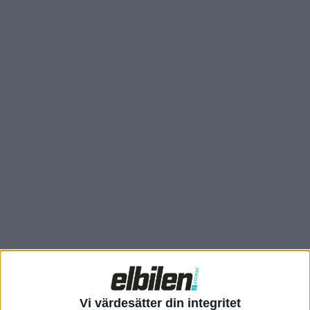
Kia EV5 GT kommer med fyrhjulsdrift från dubbla elmotorer
som har en gemensam effekt på 225 kW (306 hästkrafter) och
ett vridmoment på 480 Nm. Det kan jämföras med
framhjulsdrivna Kia EV5 där motorn har en effekt på 160 kW
(218 hästkrafter) och ett vridmoment på 295 Nm. Med dubbla
elmotorer minskar tiden för att ta sig från 0-100 km/h från 8,4
sekunder till 6,2 sekunder.Batteriet är samma på 81,4 kWh och
räckvidden hos Kia EV5 GT är 47,6 mil (upp till 53 mil för
framhjulsdrivna Kia EV5).
Vi värdesätter din integritet