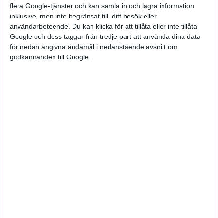
att ladda prylar med högvoltsbatteriet och är förberedd för
flera Google-tjänster och kan samla in och lagra information
Vehicle to Home (V2H) och Vehicle to Grid (V2G).
inklusive, men inte begränsat till, ditt besök eller
användarbeteende. Du kan klicka för att tillåta eller inte tillåta
Google och dess taggar från tredje part att använda dina data
för nedan angivna ändamål i nedanstående avsnitt om
godkännanden till Google.
Som andra GT-versioner hitta också en del inslag i designen
som får den att sticka ut från övriga versioner. Till exempel de
gröna bromsoken, inslag av neongrönt i inredningen samt en
GT-ratt med en knapp för att aktivera GT-läge. För att öka