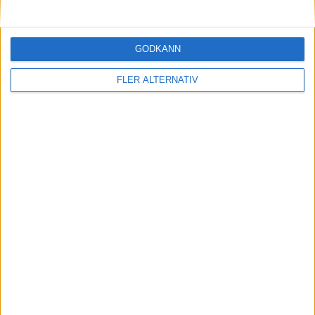
GODKÄNN
FLER ALTERNATIV
6 maj 2026
Bilia blir Sveriges största återförsäljare av Kia
nyheter