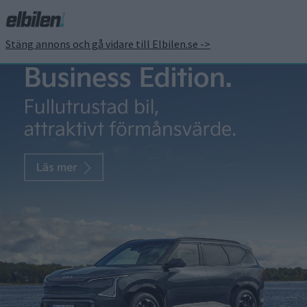
Stäng annons och gå vidare till Elbilen.se ->
Priset klart – det kostar
fyrhjulsdrivna Kia EV5 GT