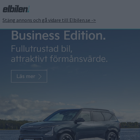
Stäng annons och gå vidare till Elbilen.se ->
För ökad framkomlighet
– Kia EV3, EV4 och EV5
nu med fyrhjulsdrift