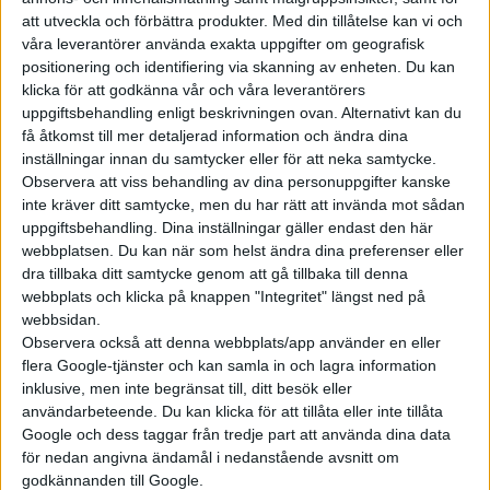
standard och går att beställa nu. Det har inte meddelats när
att utveckla och förbättra produkter.
Med din tillåtelse kan vi och
våra leverantörer använda exakta uppgifter om geografisk
leveranserna är planerade att dra igång.
positionering och identifiering via skanning av enheten. Du kan
klicka för att godkänna vår och våra leverantörers
uppgiftsbehandling enligt beskrivningen ovan. Alternativt kan du
få åtkomst till mer detaljerad information och ändra dina
inställningar innan du samtycker eller för att neka samtycke.
Observera att viss behandling av dina personuppgifter kanske
inte kräver ditt samtycke, men du har rätt att invända mot sådan
uppgiftsbehandling. Dina inställningar gäller endast den här
webbplatsen. Du kan när som helst ändra dina preferenser eller
dra tillbaka ditt samtycke genom att gå tillbaka till denna
webbplats och klicka på knappen "Integritet" längst ned på
webbsidan.
Observera också att denna webbplats/app använder en eller
flera Google-tjänster och kan samla in och lagra information
inklusive, men inte begränsat till, ditt besök eller
användarbeteende. Du kan klicka för att tillåta eller inte tillåta
Google och dess taggar från tredje part att använda dina data
för nedan angivna ändamål i nedanstående avsnitt om
godkännanden till Google.