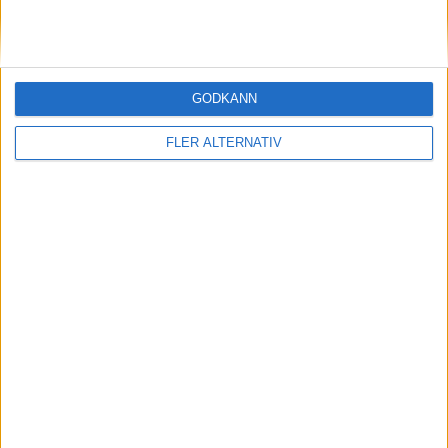
13 apr 2026
GODKÄNN
14 elbilar till 2030 – Europa spelar huvudrollen
i Kias elbilsplaner
FLER ALTERNATIV
Läs mer
nyheter