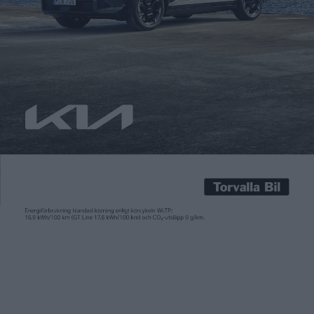
Carl Undéhn
9 jul 2026
För vissa är fyrhjulsdrift ett avgörande argument vid valet av ny
bil. Och den som går i tankarna på att köpa en eldriven Kia
finns det nu på ett bräde tre nya fyrhjulsdrivna alternativ när
det nu kommer till Kia EV3, Kia EV4 och Kia EV5. I alla fallen
innebär det att elmotorn på framaxeln […]
För vissa är fyrhjulsdrift ett avgörande argument vid valet av ny
bil. Och den som går i tankarna på att köpa en eldriven Kia
finns det nu på ett bräde tre nya fyrhjulsdrivna alternativ när
det nu kommer till Kia EV3, Kia EV4 och Kia EV5.
I alla fallen innebär det att elmotorn på framaxeln får sällskap
av ytterligare en på bakaxeln som hos alla tre modeller då ger
en gemensam effekt på 195 kW (265 hästkrafter) och ett
vridmoment på 385 Nm. Även batteriet är samma hos de tre