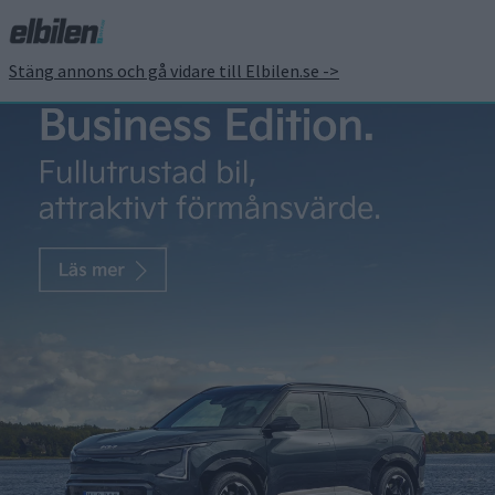
Stäng annons och gå vidare till Elbilen.se ->
Jeep vill bli ledande inom
elsuvar – fyra nya
modeller till 2025