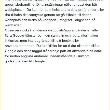
uppgiftsbehandling. Dina inställningar gäller endast den här
webbplatsen. Du kan när som helst ändra dina preferenser eller
dra tillbaka ditt samtycke genom att gå tillbaka till denna
webbplats och klicka på knappen "Integritet" längst ned på
webbsidan.
Observera också att denna webbplats/app använder en eller
flera Google-tjänster och kan samla in och lagra information
inklusive, men inte begränsat till, ditt besök eller
användarbeteende. Du kan klicka för att tillåta eller inte tillåta
Google och dess taggar från tredje part att använda dina data
för nedan angivna ändamål i nedanstående avsnitt om
godkännanden till Google.
Jeep Recon
2024 lanseras den större elsuven Recon, som även kommer
säljas i USA där den ska tillverkas. Modellen ska rikta sig till de
som vill ut i naturen på äventyr och väntas därför få goda off