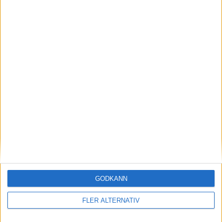
7 aug 2026
Studie: Förbränningsbilar borde skrotas direkt
nyheter
GODKÄNN
FLER ALTERNATIV