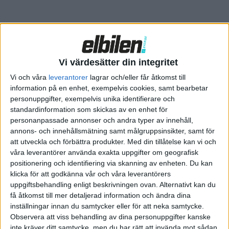
– Denna kraftfulla kombination av Jeep-design, legendarisk
4×4-kapacitet och elektrifiering kommer att omforma SUV-
marknaden och göra det möjligt för fler kunder i fler länder
och segment att ansluta sig till oss på vår väg mot ”Zero
Emission Freedom”, sa Jeeps chef Christian Meunier.
Vi värdesätter din integritet
Från att idag inte ha någon eldriven modell alls ska märket
Vi och våra
leverantorer
lagrar och/eller får åtkomst till
information på en enhet, exempelvis cookies, samt bearbetar
2030 endast sälja elbilar – i alla fall i Europa.
personuppgifter, exempelvis unika identifierare och
standardinformation som skickas av en enhet för
För den amerikanska marknaden ser planen annorlunda ut. Där
personanpassade annonser och andra typer av innehåll,
räknar Jeep med att elbilar kommer utgöra hälften av
annons- och innehållsmätning samt målgruppsinsikter, samt för
försäljningen 2030.
att utveckla och förbättra produkter.
Med din tillåtelse kan vi och
våra leverantörer använda exakta uppgifter om geografisk
För att nå det europeiska målet ska det lanseras fyra elsuvar
positionering och identifiering via skanning av enheten. Du kan
fram till 2025. Den första blir Avenger (bild ovan), en mindre
klicka för att godkänna vår och våra leverantörers
framhjulsdriven elsuv som lanseras nästa år och uppges få en
uppgiftsbehandling enligt beskrivningen ovan. Alternativt kan du
räckvidd på 40 mil. Modellen ska byggas i Polen och använda sig
få åtkomst till mer detaljerad information och ändra dina
inställningar innan du samtycker eller för att neka samtycke.
av den mindre av Stellantis nya elbilsplattform STLA som finns
Observera att viss behandling av dina personuppgifter kanske
i fyra olika storleksklasser.
inte kräver ditt samtycke, men du har rätt att invända mot sådan