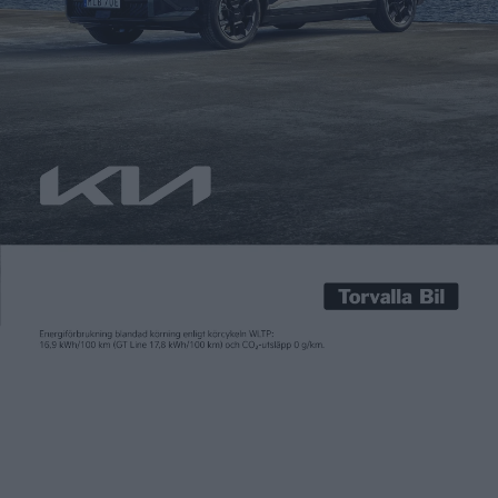
Carl Undéhn
8 sep 2022
Stellantiskoncernen har lagt fram en ambitiös plan med
målet att sälja fem miljoner elbilar årligen 2030. Det ska bli
möjligt med eldrivna modeller från alla koncernens 14 märken.
Ett av dem, Jeep, kommer nu med ett eget mål kring eldrift.
Och det är inte mindre än ett ”globalt ledarskap inom
elektrifiering av suvar”. – Denna kraftfulla […]
Stellantiskoncernen har lagt fram en ambitiös plan med
målet att sälja
fem miljoner elbilar årligen 2030
. Det ska bli
möjligt med eldrivna modeller från alla koncernens 14 märken.
Ett av dem, Jeep, kommer nu med ett eget mål kring eldrift.
Och det är inte mindre än ett ”globalt ledarskap inom
elektrifiering av suvar”.