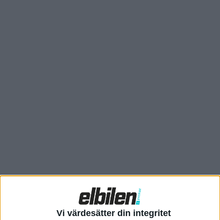
”Komforten är på topp för alla passagerare, precis som
utrustningslistan. Prislappen är stor, men försvarbar mot
jämförbara konkurrenter”, går det att lösa i motiveringen till
att Kia EV9 tilldelades priset i år.
Vi värdesätter din integritet