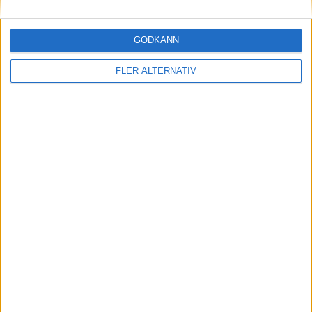
GODKÄNN
FLER ALTERNATIV
21 maj 2026
Bekräftat: då kommer eldrivna småbilen Kia
EV1
nyheter