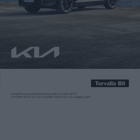
Carl Undéhn
2 dec 2023
För tionde året i rad delar vi på Elbilen ut priset Årets elbil. På
elbilsmässan eCarExpo, som pågår i helgen på Svenska Mässan
i Göteborg, presenterades nu vinnaren som i år är Kia EV9. Den
sjusitsiga elsuven kammade hem priset genom att övertyga
med sin energisnåla drivlina och en av marknadens snabbaste
laddning tack vare […]
För tionde året i rad delar vi på Elbilen ut priset Årets elbil. På
elbilsmässan eCarExpo, som pågår i helgen på Svenska Mässan
i Göteborg, presenterades nu vinnaren som i år är Kia EV9.
Den sjusitsiga elsuven kammade hem priset genom att
övertyga med sin energisnåla drivlina och en av marknadens
snabbaste laddning tack vare plattformens 800-voltsteknik
som Kia här har paketerat in i en rymlig familjebil.