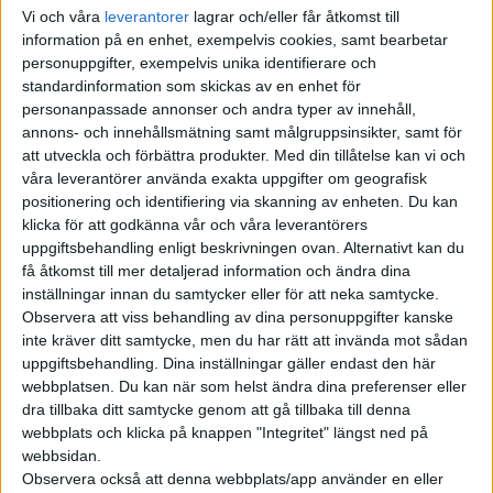
Vi och våra
leverantorer
lagrar och/eller får åtkomst till
information på en enhet, exempelvis cookies, samt bearbetar
personuppgifter, exempelvis unika identifierare och
standardinformation som skickas av en enhet för
personanpassade annonser och andra typer av innehåll,
annons- och innehållsmätning samt målgruppsinsikter, samt för
att utveckla och förbättra produkter.
Med din tillåtelse kan vi och
våra leverantörer använda exakta uppgifter om geografisk
positionering och identifiering via skanning av enheten. Du kan
klicka för att godkänna vår och våra leverantörers
uppgiftsbehandling enligt beskrivningen ovan. Alternativt kan du
få åtkomst till mer detaljerad information och ändra dina
Under året som har gått har vi testat en mängd bilar. Några har
inställningar innan du samtycker eller för att neka samtycke.
stuckit ut. Och några har stuckit ut mer än andra.
Observera att viss behandling av dina personuppgifter kanske
inte kräver ditt samtycke, men du har rätt att invända mot sådan
Utifrån kriterier som köregenskaper, räckvidd, laddkapacitet,
uppgiftsbehandling. Dina inställningar gäller endast den här
säkerhet och ekonomi väljs kandidaterna till Årets elbil ut
webbplatsen. Du kan när som helst ändra dina preferenser eller
bland modeller som finns att köpa och få levererade på
dra tillbaka ditt samtycke genom att gå tillbaka till denna
webbplats och klicka på knappen "Integritet" längst ned på
svenska marknaden under året. Årets finalister, förutom
webbsidan.
vinnaren Kia EV9, var BMW i5, Hyundai Ioniq 6, NIO ET5 Touring
Observera också att denna webbplats/app använder en eller
och Xpeng G9.