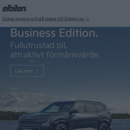
Stäng annons och gå vidare till Elbilen.se ->
Kia EV9 är Årets elbil
2023!