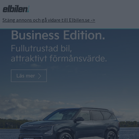
Stäng annons och gå vidare till Elbilen.se ->
Leafs succé ger Nissan
huvudbry