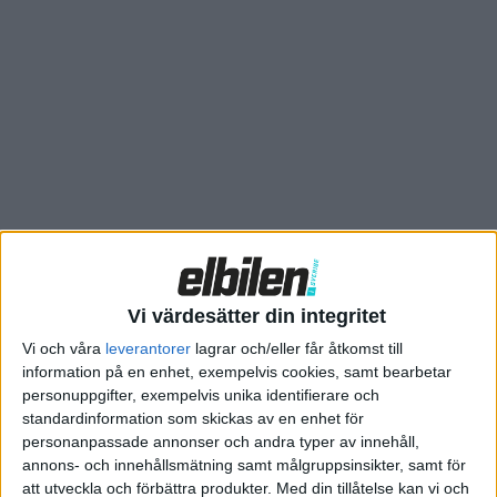
– Eftersom vi var först ut på marknaden bör vi vara bland de
första som når 200 000, säger Pierre Loing, Nissan-chef i USA
till
Wards Auto
. Han är kritisk till systemet då det straffar
tillverkare som har lyckats övertyga många att övergå till
utsläppsfria bilar.
Nu hoppas Loing att det finns utrymme för förhandlingar. En
annan faktor som skulle kunna rädda den framtida
försäljningen är radikalt minskade tillverkningskostnader,
särskilt för en av nyckelkomponenterna.
– Minskade batterikostnader är mycket viktigt, säger han till
Vi värdesätter din integritet
branschtidningen och lägger till att kostnaden inte har
Vi och våra
leverantorer
lagrar och/eller får åtkomst till
minskat lika snabbt som företaget hoppades.
information på en enhet, exempelvis cookies, samt bearbetar
personuppgifter, exempelvis unika identifierare och
standardinformation som skickas av en enhet för
personanpassade annonser och andra typer av innehåll,
annons- och innehållsmätning samt målgruppsinsikter, samt för
att utveckla och förbättra produkter.
Med din tillåtelse kan vi och