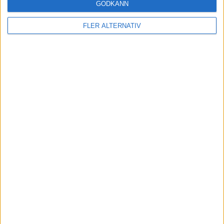
GODKÄNN
FLER ALTERNATIV
Läs mer
nyheter
7 aug 2026
Studie: Förbränningsbilar borde skrotas direkt