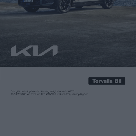
Carl Undéhn
3 jun 2026
Mercedes breddar utbudet av sin eldrivna lastbil eActros som
nu kommer som en så kallad Lowliner. En Lowliner har en lägre
kopplingshöjd som gör det möjligt att dra släp med större
lastvolym. Något som är viktigt bland annat för att
transportera komponenter inom bilindustrin. Enligt Mercedes
har eActros Lowliner en kopplingshöjd som är jämförbar med
[…]
Mercedes breddar utbudet av sin eldrivna lastbil eActros som
nu kommer som en så kallad Lowliner. En Lowliner har en lägre
kopplingshöjd som gör det möjligt att dra släp med större
lastvolym. Något som är viktigt bland annat för att
transportera komponenter inom bilindustrin. Enligt Mercedes
har eActros Lowliner en kopplingshöjd som är jämförbar med