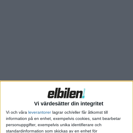
den hos en dieseldriven lastbil.
– eActros Lowliner breddar utbudet av eldrivna lösningar för
våra kunder. Vi har fått många förfrågningar på den här typen
av applikation och kan nu erbjuda en lösning baserad på
samma beprövade teknik som eActros 600, säger Pär
Hildestrand, eMobility Manager på Veho Import.
Vi värdesätter din integritet
Vi och våra
leverantorer
lagrar och/eller får åtkomst till
information på en enhet, exempelvis cookies, samt bearbetar
personuppgifter, exempelvis unika identifierare och
standardinformation som skickas av en enhet för