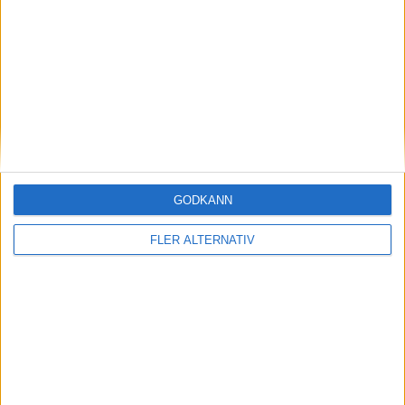
2 jul 2026
Leveransproblem leder till försening av
Mercedes GLC
nyheter
GODKÄNN
FLER ALTERNATIV
16 jun 2026
Först på nya plattformen – nu byggs Mercedes
lyxiga minibuss VLE