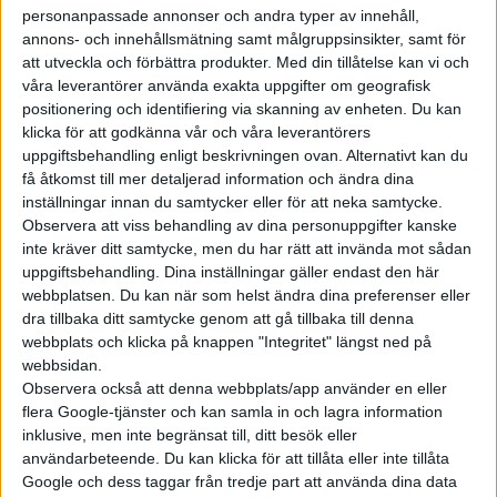
personanpassade annonser och andra typer av innehåll,
Totalvikten är 40 ton och räckvidden anges till upp till 50 mil.
annons- och innehållsmätning samt målgruppsinsikter, samt för
Som Lowliner går eActros att få med två eller tre batteripaket
att utveckla och förbättra produkter.
Med din tillåtelse kan vi och
som använder LFP-celler och har en kapacitet på 207 kWh per
våra leverantörer använda exakta uppgifter om geografisk
styck. Med två batteripaket minskar som väntat räckvidden,
positionering och identifiering via skanning av enheten. Du kan
men nyttolasten ökar då från 21 ton med tre batteripaket till
klicka för att godkänna vår och våra leverantörers
24 ton.
uppgiftsbehandling enligt beskrivningen ovan. Alternativt kan du
få åtkomst till mer detaljerad information och ändra dina
Batteripaketen kan laddas med upp till 400 kW och med två
inställningar innan du samtycker eller för att neka samtycke.
Observera att viss behandling av dina personuppgifter kanske
batteripack tar det 46 minuter att fylla det från 10 till 80
inte kräver ditt samtycke, men du har rätt att invända mot sådan
procent, med tre batteripack anges tiden till 80 procent vara
uppgiftsbehandling. Dina inställningar gäller endast den här
70 minuter. Laddtiderna kommer senare att kortas då Mercedes
webbplatsen. Du kan när som helst ändra dina preferenser eller
också kommer erbjuda eActros Lowliner med MCS-laddning
dra tillbaka ditt samtycke genom att gå tillbaka till denna
som gör att det då går att ladda med omkring 1 000 kW.
webbplats och klicka på knappen "Integritet" längst ned på
webbsidan.
Observera också att denna webbplats/app använder en eller
flera Google-tjänster och kan samla in och lagra information
inklusive, men inte begränsat till, ditt besök eller
användarbeteende. Du kan klicka för att tillåta eller inte tillåta
Google och dess taggar från tredje part att använda dina data