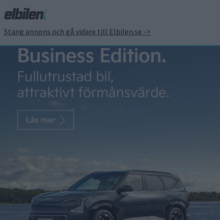
Stäng annons och gå vidare till Elbilen.se ->
Mercedes ellastbil
eActros nu också som
Lowliner