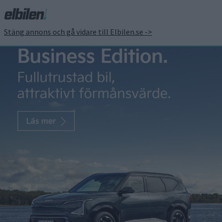
Stäng annons och gå vidare till Elbilen.se ->
Nya IVL-rapporten:
Elbilar betydligt bättre
för miljön