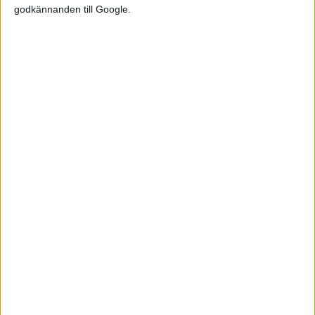
godkännanden till Google.
Relaterat innehåll
nyheter