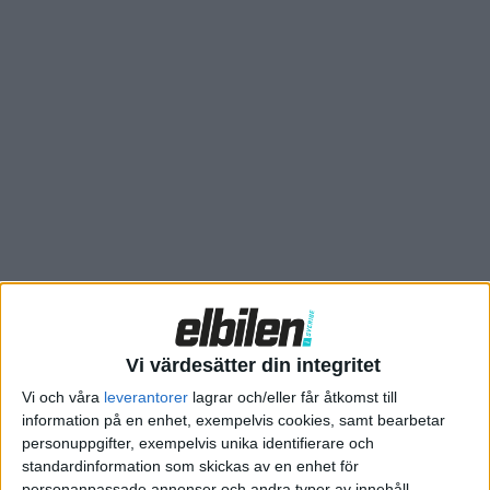
miljöpåverkan från elbilar. Den pekade på höga utsläpp från
batteriproduktionen. Men nu har IVL gjort nya beräkningar
som baseras på nyare underlag. De visar att batteridrivna
fordon är tydligt bättre än fossildrivna fordon i Sverige. En
liten elbil sparar 60–70 procent av växthusgasutsläppen under
sin livstid (18 000 mil) jämfört med motsvarande fossildriven
bil i Sverige, skriver Power Circle i en sammanfattning av de
resultat som kommit fram.
Beräkningen utgår från de utsläpp som bilen orsakar med
dagens teknik, från gruva till tillverkning och användning.
Länk till rapport
Vi värdesätter din integritet
Vi och våra
leverantorer
lagrar och/eller får åtkomst till
information på en enhet, exempelvis cookies, samt bearbetar
personuppgifter, exempelvis unika identifierare och
standardinformation som skickas av en enhet för
personanpassade annonser och andra typer av innehåll,