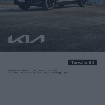
Fredrik Sandberg
19 mar 2019
Jo, elbilar är bättre för miljön än fossildrivna bilar. Det är
slutsatsen när Power Circle, BIL Sweden, Motorbranschens
riksförbund och IVL – Svenska Miljöinstitutet sammanställt
resultat från nya forskningsstudier.2017 publicerade IVL
Svenska Miljöinstitutet en rapport om miljöpåverkan från
elbilar. Den pekade på höga utsläpp från batteriproduktionen.
Men nu har IVL gjort nya beräkningar som baseras på […]
Jo, elbilar är bättre för miljön än fossildrivna bilar. Det är
slutsatsen när Power Circle, BIL Sweden, Motorbranschens
riksförbund och IVL – Svenska Miljöinstitutet sammanställt
resultat från nya forskningsstudier.
2017 publicerade IVL Svenska Miljöinstitutet en rapport om