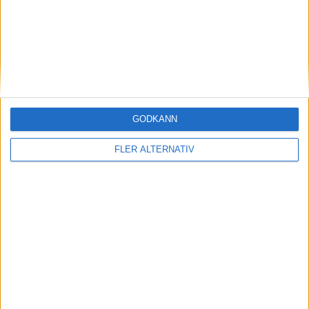
GODKÄNN
29 jan 2024
FLER ALTERNATIV
Efter rallyvinst: Audi Q8 e-tron Dakar edition
till eCarExpo
Läs mer
nyheter