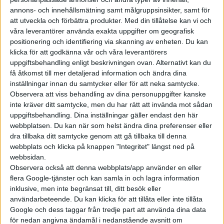
annons- och innehållsmätning samt målgruppsinsikter, samt för
att utveckla och förbättra produkter.
Med din tillåtelse kan vi och
våra leverantörer använda exakta uppgifter om geografisk
positionering och identifiering via skanning av enheten. Du kan
klicka för att godkänna vår och våra leverantörers
uppgiftsbehandling enligt beskrivningen ovan. Alternativt kan du
få åtkomst till mer detaljerad information och ändra dina
inställningar innan du samtycker eller för att neka samtycke.
Observera att viss behandling av dina personuppgifter kanske
inte kräver ditt samtycke, men du har rätt att invända mot sådan
uppgiftsbehandling. Dina inställningar gäller endast den här
webbplatsen. Du kan när som helst ändra dina preferenser eller
dra tillbaka ditt samtycke genom att gå tillbaka till denna
webbplats och klicka på knappen "Integritet" längst ned på
webbsidan.
Observera också att denna webbplats/app använder en eller
flera Google-tjänster och kan samla in och lagra information
inklusive, men inte begränsat till, ditt besök eller
användarbeteende. Du kan klicka för att tillåta eller inte tillåta
Google och dess taggar från tredje part att använda dina data
för nedan angivna ändamål i nedanstående avsnitt om