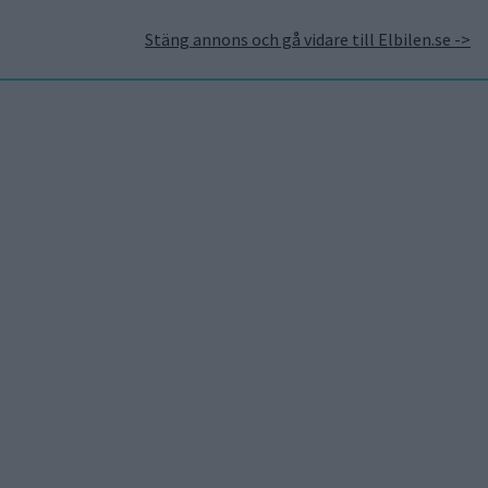
Stäng annons och gå vidare till Elbilen.se ->
takt
Annonsera hos Elbilen
Tidningsarkivet
Prenumerera
Mest lästa
5 aug 2026
Uppgift: då kommer Volvos
nya eldrivna volymmodell
EX50
6 aug 2026
Nu även Byd – då vill jätten
tillverka solid state-
batterier
6 aug 2026
Säljstart för
instegsversionen av ID. Polo