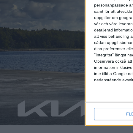
personanpassade ann
samt för att utveckla
uppgifter om geograf
vår och våra leverant
detaljerad informati
att viss behandling 
sådan uppgiftsbehand
dina preferenser elle
"Integritet" längst 
Observera också att 
Relaterat innehåll
information inklusive,
inte tillåta Google 
nedanstående avsnit
nyheter
nyheter
FL