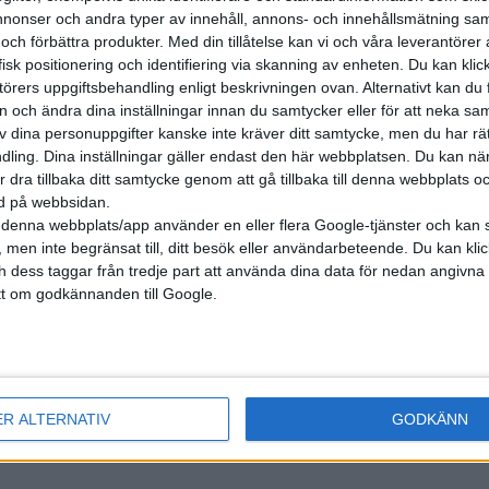
onser och andra typer av innehåll, annons- och innehållsmätning sam
 och förbättra produkter.
Med din tillåtelse kan vi och våra leverantöre
isk positionering och identifiering via skanning av enheten. Du kan klic
örers uppgiftsbehandling enligt beskrivningen ovan. Alternativt kan du f
on och ändra dina inställningar innan du samtycker eller för att neka sa
av dina personuppgifter kanske inte kräver ditt samtycke, men du har rä
ling. Dina inställningar gäller endast den här webbplatsen. Du kan nä
r dra tillbaka ditt samtycke genom att gå tillbaka till denna webbplats 
ned på webbsidan.
denna webbplats/app använder en eller flera Google-tjänster och kan 
 men inte begränsat till, ditt besök eller användarbeteende. Du kan klicka 
och dess taggar från tredje part att använda dina data för nedan angivna
t om godkännanden till Google.
nyheter
ER ALTERNATIV
GODKÄNN