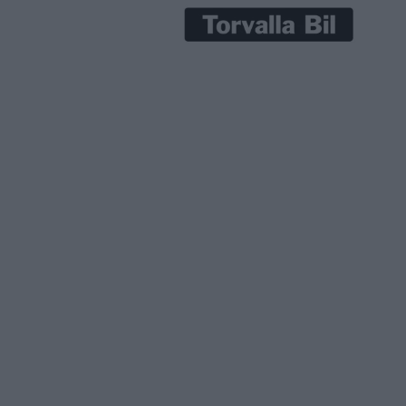
nya
der juni
s
U:s
esiska