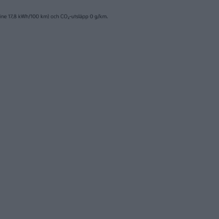
21 jul 2026
 då kommer Volvos
Kraftig ökning av 
ivna volymmodell
elbilar i Europa un
nyheter
13 jul 2026
elbilar – kommer
Studie: så påverka
 Volvokombin nu?
bilmarknaden av E
strafftullar på kin