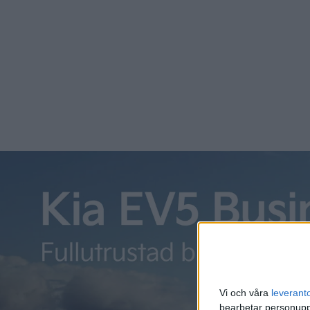
Volvo XC60 var – som så ofta annars – månadens mest såld
Vi och våra
leverant
bearbetar personuppg