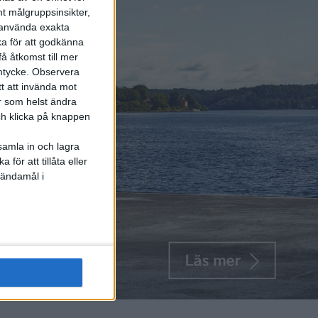
t målgruppsinsikter,
r använda exakta
ka för att godkänna
å åtkomst till mer
mtycke.
Observera
tt att invända mot
r som helst ändra
och klicka på knappen
samla in och lagra
för att tillåta eller
 ändamål i