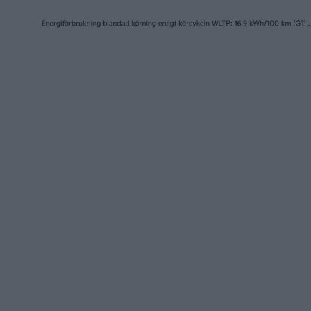
6 aug 2026
5 aug 2026
Volvokoncernen
Uppgift:
samarbetar med Toyota
nya eldr
kring vätgas för tung trafik
EX50
nyheter
nyheter
20 jul 2026
17 jul 2026
Så har priset sjunkit på
Två nya 
elbilar – och därför
eldrivna
fortsätter det sjunka