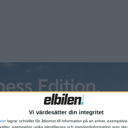
a bil från Volvo Cars med 20.496 exemplar.
Vi värdesätter din integritet
orer
lagrar och/eller får åtkomst till information på en enhet, exempelvi
ifter, exempelvis unika identifierare och standardinformation som skic