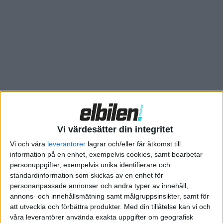
Som vi redan har skrivit om får den ett enormt batteri med
BMW:s senaste generation av cylindriska celler och en
kapacitet på hela 141 kWh. Att fylla det från 10 till 80 procent
tar 23 minuter, och det är möjligt då iX5 laddar snabbare än den
mindre iX3 som klarar 400 kW.
Vi värdesätter din integritet
Vi och våra
leverantorer
lagrar och/eller får åtkomst till
information på en enhet, exempelvis cookies, samt bearbetar
personuppgifter, exempelvis unika identifierare och
standardinformation som skickas av en enhet för
personanpassade annonser och andra typer av innehåll,
annons- och innehållsmätning samt målgruppsinsikter, samt för
att utveckla och förbättra produkter.
Med din tillåtelse kan vi och
våra leverantörer använda exakta uppgifter om geografisk