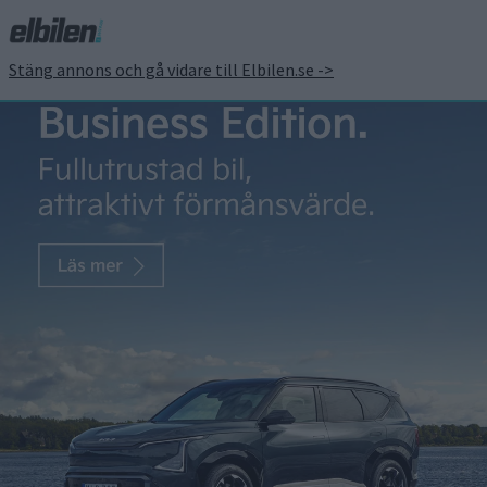
Stäng annons och gå vidare till Elbilen.se ->
Premiär: vi har kollat in
nya BMW iX5