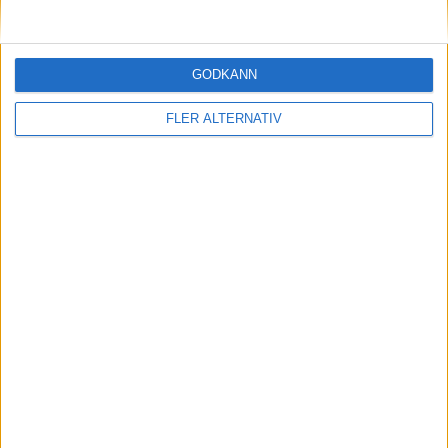
Så räddar solceller tillverkningen av BMW iX3
GODKÄNN
nyheter
FLER ALTERNATIV
17 jul 2026
Besked från BMW – så blir namnet på eldrivna
M-bilen
nyheter