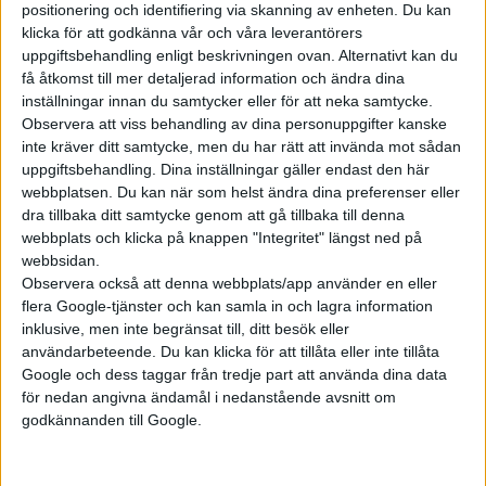
positionering och identifiering via skanning av enheten. Du kan
klicka för att godkänna vår och våra leverantörers
uppgiftsbehandling enligt beskrivningen ovan. Alternativt kan du
få åtkomst till mer detaljerad information och ändra dina
inställningar innan du samtycker eller för att neka samtycke.
Hos iX5 har BMW pressat upp laddeffekten till 460 kW och
Observera att viss behandling av dina personuppgifter kanske
ombordladdaren är på 22 kW som standard. Ett så stort batteri
inte kräver ditt samtycke, men du har rätt att invända mot sådan
är säkert intressant för vissa att använda som energilager och
uppgiftsbehandling. Dina inställningar gäller endast den här
det går även att plocka ut el ur batteriet med Vehicle to Load
webbplatsen. Du kan när som helst ändra dina preferenser eller
(V2L), Vehicle to Home (V2H) samt Vehicle to Grid (V2G).
dra tillbaka ditt samtycke genom att gå tillbaka till denna
webbplats och klicka på knappen "Integritet" längst ned på
webbsidan.
Observera också att denna webbplats/app använder en eller
flera Google-tjänster och kan samla in och lagra information
inklusive, men inte begränsat till, ditt besök eller
användarbeteende. Du kan klicka för att tillåta eller inte tillåta
Google och dess taggar från tredje part att använda dina data
för nedan angivna ändamål i nedanstående avsnitt om
godkännanden till Google.