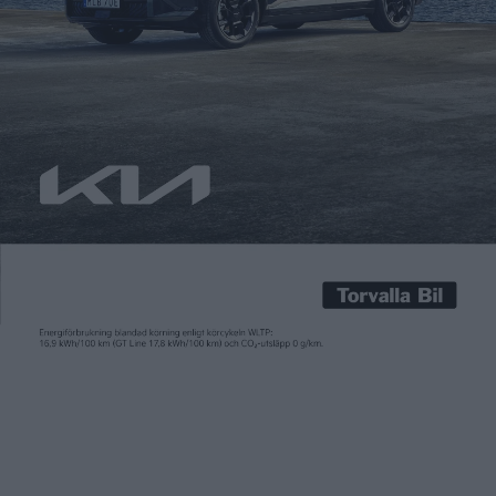
Carl Undéhn
30 jun 2026
BMW har nu presenterat en ny generation av suven X5. Och den
här gången kommer den även som helt eldriven med namnet
iX5, men inte bara det. BMW X5 är också den första modellen
som BMW planerar att lansera med bränsleceller, och utöver
det med bensin- och dieselmotor samt som mild- och
laddhybrid. Men fokuserar […]
BMW har nu presenterat en ny generation av suven X5. Och den
här gången kommer den även som helt eldriven med namnet
iX5, men inte bara det. BMW X5 är också den första modellen
som BMW planerar att lansera med bränsleceller, och utöver
det med bensin- och dieselmotor samt som mild- och
laddhybrid.
Men fokuserar vi på eldrivna iX5. Designen bygger vidare på det
vi sett hos iX3, med en avskalade och släta ytor och en belyst,