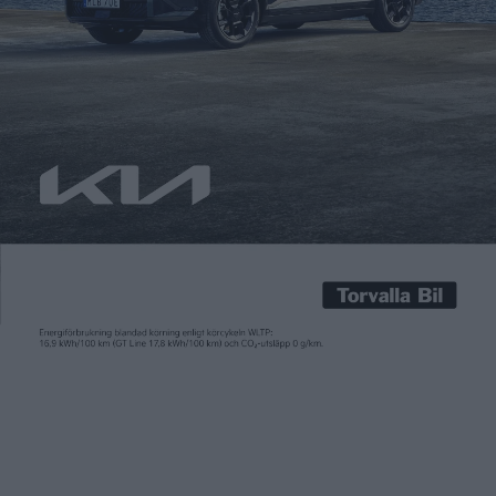
Patrick Ekstrand
23 feb 2016
Skrumpna och kantstötta äpplen kan ge billigare batterier.
Forskare i Tyskland har utvecklat en negativ elektrod som i
tester har visat sig vara mycket lovande – och som är tillverkad
av kol som har framställts ur äpplen. Forskarna, som är
verksamma vid Karlsruher Institut für Technologie, har också
utvecklat en positiv elektrod som består av […]
Skrumpna och kantstötta äpplen kan ge billigare batterier.
Forskare i Tyskland har utvecklat en negativ elektrod som i
tester har visat sig vara mycket lovande – och som är tillverkad
av kol som har framställts ur äpplen.
Forskarna, som är verksamma vid Karlsruher Institut für
Technologie, har också utvecklat en positiv elektrod som
består av flera lager av natriumoxid i stället för det dyra
grundämnet kobolt. Materialet har visat sig fungera lika bra