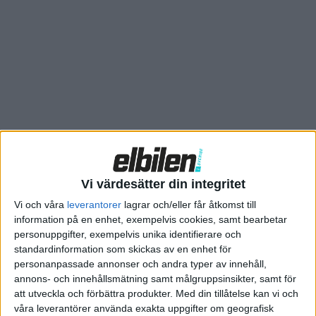
som dagens koboltbaserade elektroder.
Upptäckterna, som har publicerats i de vetenskapliga
tidskrifterna ChemElectroChem och Advanced Energy
Materials, kan innebära billigare batterier.
KTH bygger batterier och bilar av träråvara
Vi värdesätter din integritet
Vi och våra
leverantorer
lagrar och/eller får åtkomst till
information på en enhet, exempelvis cookies, samt bearbetar
personuppgifter, exempelvis unika identifierare och
standardinformation som skickas av en enhet för
personanpassade annonser och andra typer av innehåll,
annons- och innehållsmätning samt målgruppsinsikter, samt för
att utveckla och förbättra produkter.
Med din tillåtelse kan vi och
våra leverantörer använda exakta uppgifter om geografisk