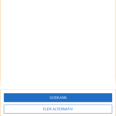
29 jan 2024
Efter rallyvinst: Audi Q8 e-tron Dakar edition
till eCarExpo
Läs mer
GODKÄNN
FLER ALTERNATIV
nyheter