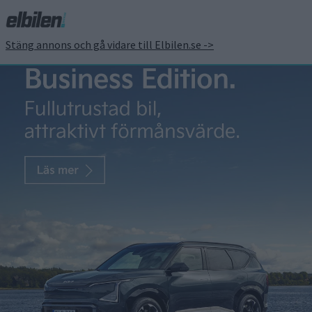
Stäng annons och gå vidare till Elbilen.se ->
Ratade äpplen kan
användas i batterier