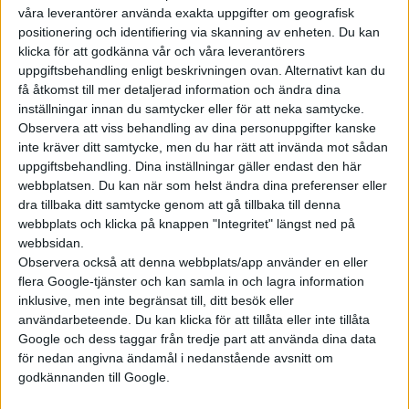
ögonkontakt med dem som sitter bak. Det är mer naturligt i
våra leverantörer använda exakta uppgifter om geografisk
en självkörande bil.
positionering och identifiering via skanning av enheten. Du kan
klicka för att godkänna vår och våra leverantörers
– Vi har försökt hitta loungekänsla, och istället för att man
uppgiftsbehandling enligt beskrivningen ovan. Alternativt kan du
förlorar tid när man åker bil, så får man tid. Lite av en
få åtkomst till mer detaljerad information och ändra dina
inställningar innan du samtycker eller för att neka samtycke.
vardagsrumskänsla, för den som helst vill vara hemma i soffan.
Observera att viss behandling av dina personuppgifter kanske
inte kräver ditt samtycke, men du har rätt att invända mot sådan
Att det finns tydliga drag av avskalad skandinavisk design är
uppgiftsbehandling. Dina inställningar gäller endast den här
ingen slump.
webbplatsen. Du kan när som helst ändra dina preferenser eller
dra tillbaka ditt samtycke genom att gå tillbaka till denna
– Jag är lite mer nischad jämfört med andra designers. Jag har
webbplats och klicka på knappen "Integritet" längst ned på
aldrig varit någon motorkille. Det ska kännas skandinaviskt
webbsidan.
och avskalat. Hur mycket detaljer kan man ta bort utan att det
Observera också att denna webbplats/app använder en eller
blir känslokallt? Bilar handlar fortfarande om känslor och
flera Google-tjänster och kan samla in och lagra information
inklusive, men inte begränsat till, ditt besök eller
image, så det är en balansgång och BMW ska göra saker på
användarbeteende. Du kan klicka för att tillåta eller inte tillåta
andra sätt.
Google och dess taggar från tredje part att använda dina data
för nedan angivna ändamål i nedanstående avsnitt om
godkännanden till Google.