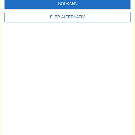
GODKÄNN
FLER ALTERNATIV
Läs mer
nyheter
7 aug 2026
Studie: Förbränningsbilar borde skrotas direkt