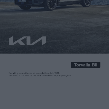
svenske designern
bakom lounge- känslan
Fredrik Sandberg
24 jun 2020
Erik Melldahl kommer från Jämtland och jobbade ett par år på
Electro Engine, ett insomnat svenskt försök till att starta
elbilstillverkning i Sverige. Därefter pluggade han industriell
design i Umeå och fick via ett jobb på Bang Olufsen en
praktikplats på BMW senare gjorde att han landade ett jobb
hos de senare som interiördesigner. Nu […]
Erik Melldahl kommer från Jämtland och jobbade ett par år på
Electro Engine, ett insomnat svenskt försök till att starta
elbilstillverkning i Sverige. Därefter pluggade han industriell
design i Umeå och fick via ett jobb på Bang Olufsen en