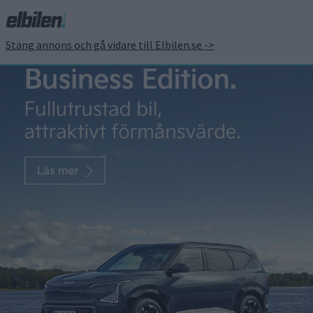
Stäng annons och gå vidare till Elbilen.se ->
Skandinavisk design i
BMW:s flaggskepp i-Next
– vi har träffat den