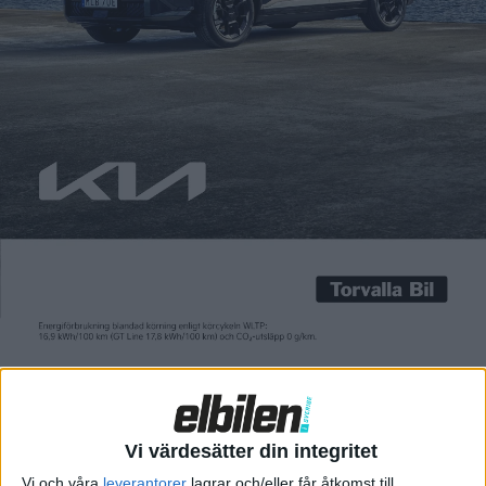
Carl Undéhn
10 dec 2021
Skoda Enyaq har tagits emot väl och de närmsta åren ska den
följas upp av tre nya elbilar. I två av fallen ska det handla om
elsuvar som är mindre än Enyaq. Men i fallet med den tredje
modellen vill Skoda gå tillbaka till sitt tidigare
framgångskoncept Octavia. – Kombiformen har varit
framgångsrik för Skoda och […]
Skoda Enyaq har tagits emot väl och de närmsta åren ska den
följas upp av tre nya elbilar. I två av fallen ska det handla om
elsuvar som är mindre än Enyaq. Men i fallet med den tredje
modellen vill Skoda gå tillbaka till sitt tidigare
framgångskoncept Octavia.
– Kombiformen har varit framgångsrik för Skoda och till viss
del definierat Skoda, säger Martin Jahn som är marknadschef
Vi värdesätter din integritet
hos den tjeckiska tillverkaren i en intervju med brittiska
Vi och våra
leverantorer
lagrar och/eller får åtkomst till