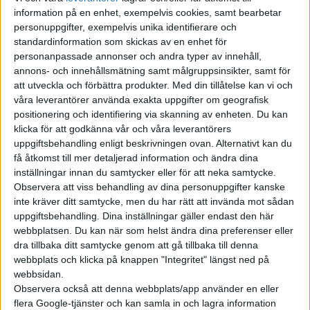
Autocar.
information på en enhet, exempelvis cookies, samt bearbetar
personuppgifter, exempelvis unika identifierare och
Octavia är sedan länge Skodas mest framgångsrika modell. När
standardinformation som skickas av en enhet för
den ska ersättas med en eldriven version uppges den byggas på
personanpassade annonser och andra typer av innehåll,
Volkswagenkoncernens kommande ”superplattform” SSP. Med
annons- och innehållsmätning samt målgruppsinsikter, samt för
den ska koncernen lansera nästa generations elbilar inom
att utveckla och förbättra produkter.
Med din tillåtelse kan vi och
projektet Trinity med snabbare laddning tack vare 800-
våra leverantörer använda exakta uppgifter om geografisk
positionering och identifiering via skanning av enheten. Du kan
voltsteknik och självkörning i nivå 4.
klicka för att godkänna vår och våra leverantörers
uppgiftsbehandling enligt beskrivningen ovan. Alternativt kan du
Det innebär också att det kommer dröja ett tag innan vi får se
få åtkomst till mer detaljerad information och ändra dina
Skodas elkombi. Trinity ska enligt Volkswagen lanseras 2026
inställningar innan du samtycker eller för att neka samtycke.
och först då kan det alltså bli aktuellt med ”E-Octavia”.
Observera att viss behandling av dina personuppgifter kanske
inte kräver ditt samtycke, men du har rätt att invända mot sådan
Men Martin Jahn är tydlig med att vi kommer få se mer än
uppgiftsbehandling. Dina inställningar gäller endast den här
elsuvar från Skoda. I alla fall under de närmsta åren.
webbplatsen. Du kan när som helst ändra dina preferenser eller
dra tillbaka ditt samtycke genom att gå tillbaka till denna
– I framtiden kommer vi alltid att försöka hitta former och
webbplats och klicka på knappen "Integritet" längst ned på
karosser som våra kunder förväntar sig. Jag tror att vi kommer
webbsidan.
att fortsätta med utbudet som Octavia och Superb. Vi ser
Observera också att denna webbplats/app använder en eller
flera Google-tjänster och kan samla in och lagra information
fortfarande ett behov av dessa bilar, så de kommer att