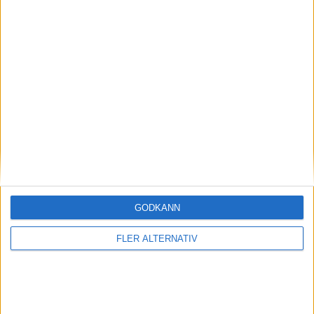
Mercedes-AMG CLA 45
nyheter
GODKÄNN
7 aug 2026
FLER ALTERNATIV
EU-plan: V2G-krav ska göra elbilar till del av
energisystemet
nyheter