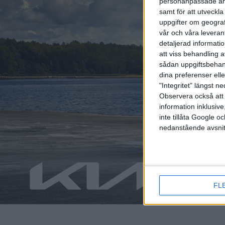
personanpassade ann
samt för att utveckla
uppgifter om geograf
vår och våra leverant
detaljerad informati
att viss behandling 
sådan uppgiftsbehand
dina preferenser elle
"Integritet" längst 
Observera också att 
information inklusive,
Relaterat innehåll
inte tillåta Google 
nedanstående avsnit
nyheter
nyheter
FL