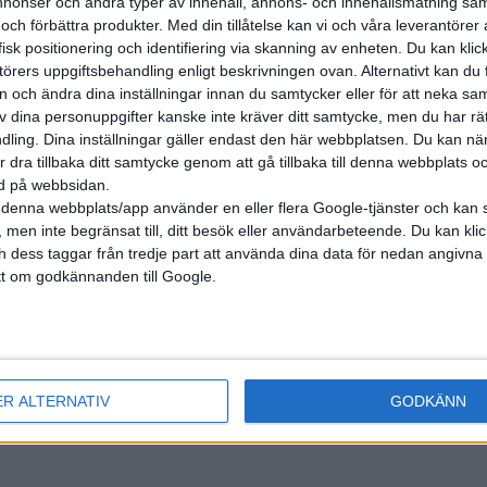
onser och andra typer av innehåll, annons- och innehållsmätning sam
 och förbättra produkter.
Med din tillåtelse kan vi och våra leverantöre
isk positionering och identifiering via skanning av enheten. Du kan klic
örers uppgiftsbehandling enligt beskrivningen ovan. Alternativt kan du f
on och ändra dina inställningar innan du samtycker eller för att neka sa
av dina personuppgifter kanske inte kräver ditt samtycke, men du har rä
ling. Dina inställningar gäller endast den här webbplatsen. Du kan nä
r dra tillbaka ditt samtycke genom att gå tillbaka till denna webbplats 
ned på webbsidan.
denna webbplats/app använder en eller flera Google-tjänster och kan 
 men inte begränsat till, ditt besök eller användarbeteende. Du kan klicka 
och dess taggar från tredje part att använda dina data för nedan angivna
t om godkännanden till Google.
nyheter
ER ALTERNATIV
GODKÄNN