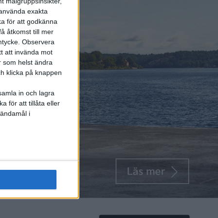
t målgruppsinsikter,
r använda exakta
ka för att godkänna
å åtkomst till mer
mtycke.
Observera
tt att invända mot
r som helst ändra
och klicka på knappen
samla in och lagra
för att tillåta eller
 ändamål i