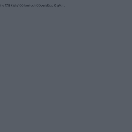
8 jul 2026
or visar: så går det
Tesla låter start u
as fabrik Giga
testa batteriteknik
Giga Berlin
nyheter
29 jun 2026
uvar – Tesla dras
Upp för Tesla, skak
dproblem vid
VW – skilda världar
ory 1
tyska bilfabrikerna