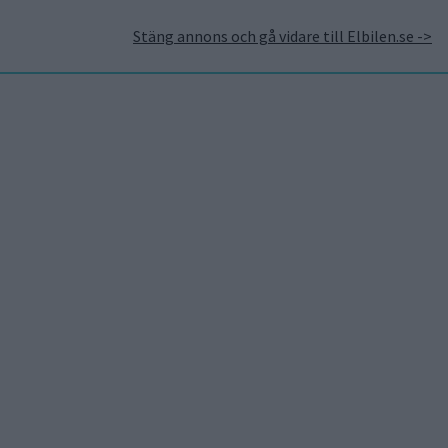
Stäng annons och gå vidare till Elbilen.se ->
takt
Annonsera hos Elbilen
Tidningsarkivet
Prenumerera
Mest lästa
5 aug 2026
Uppgift: då kommer Volvos
nya eldrivna volymmodell
EX50
6 aug 2026
Nu även Byd – då vill jätten
tillverka solid state-
batterier
6 aug 2026
Volvokoncernen samarbetar
med Toyota kring vätgas för