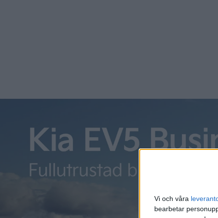
lanseringen av tjänsten i Austin ska de självkörande bilar
Vi och våra
leverant
bearbetar personuppg