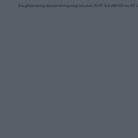
3 aug 2026
20 jul 2026
Tio miljoner byggda bilar –
Nya siffr
Tesla når ny milstolpe
för Tesl
Berlin
nyheter
nyheter
2 jul 2026
30 jun 2026
Tesla vänder trenden –
Batteritj
leveranser upp med 25
med stöl
procent
Gigafact