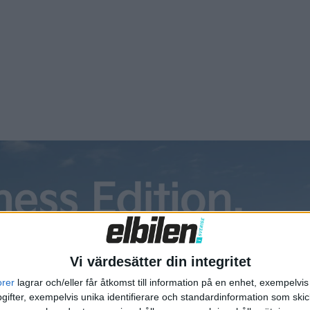
na även komma till San Francisco och Los Angeles, enligt Elo
Vi värdesätter din integritet
orer
lagrar och/eller får åtkomst till information på en enhet, exempelvi
ifter, exempelvis unika identifierare och standardinformation som skic