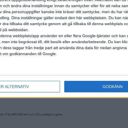
on och ändra dina inställningar innan du samtycker eller för att neka sa
av dina personuppgifter kanske inte kräver ditt samtycke, men du har rä
ling. Dina inställningar gäller endast den här webbplatsen. Du kan nä
r dra tillbaka ditt samtycke genom att gå tillbaka till denna webbplats 
ned på webbsidan.
denna webbplats/app använder en eller flera Google-tjänster och kan 
 men inte begränsat till, ditt besök eller användarbeteende. Du kan klicka 
nyheter
och dess taggar från tredje part att använda dina data för nedan angivna
t om godkännanden till Google.
ER ALTERNATIV
GODKÄNN
30 jan 2024
remiär för Cupra
ChatGPT och trygg
 och Ioniq 5 N på
få fler att välja P
o
elbilar