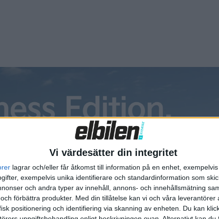
Vi värdesätter din integritet
orer
lagrar och/eller får åtkomst till information på en enhet, exempelvi
ifter, exempelvis unika identifierare och standardinformation som skic
onser och andra typer av innehåll, annons- och innehållsmätning sam
 och förbättra produkter.
Med din tillåtelse kan vi och våra leverantöre
isk positionering och identifiering via skanning av enheten. Du kan klic
örers uppgiftsbehandling enligt beskrivningen ovan. Alternativt kan du f