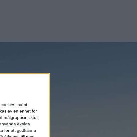
s cookies, samt
kas av en enhet för
t målgruppsinsikter,
r använda exakta
ka för att godkänna
å åtkomst till mer