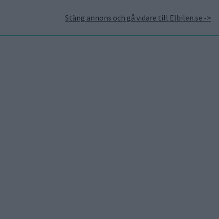
Stäng annons och gå vidare till Elbilen.se ->
takt
Annonsera hos Elbilen
Tidningsarkivet
Prenumerera
Mest lästa
5 aug 2026
Uppgift: då kommer Volvos
nya eldrivna volymmodell
EX50
5 aug 2026
Så räddar solceller
tillverkningen av BMW iX3
5 aug 2026
Krönika: Laddningen blir
dyrare i höst – grön energi