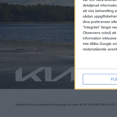
detaljerad informati
att viss behandling 
sådan uppgiftsbehand
dina preferenser elle
Relaterat innehåll
"Integritet" längst 
Observera också att 
information inklusive,
nyheter
nyheter
inte tillåta Google 
nedanstående avsnit
FL
31 jan 2024
30 jan 2024
Orderböckerna öppnade –
Sverigep
så mycket kostar Polestar
Tavascan
4
eCarExp