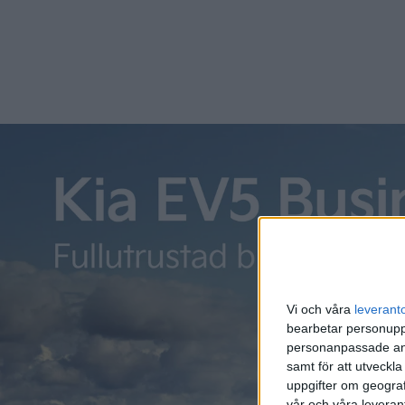
Vi och våra
leverant
bearbetar personuppg
personanpassade ann
samt för att utveckla
uppgifter om geograf
vår och våra leverant