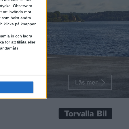
mtycke.
Observera
tt att invända mot
r som helst ändra
och klicka på knappen
samla in och lagra
för att tillåta eller
 ändamål i
het ska
eugeots