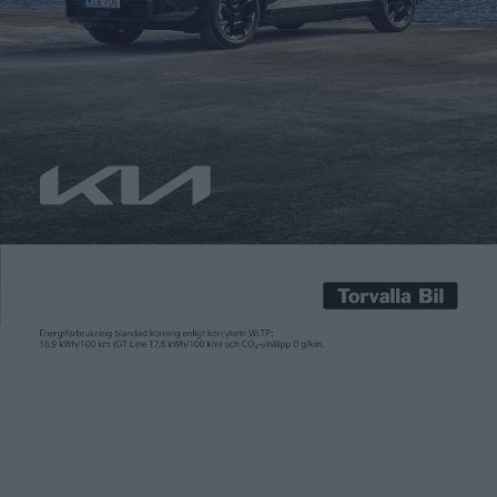
Carl Undéhn
6 apr 2025
Med eCarExpo vid Stockholmsmässan är det fullt fokus på
eldrift i huvudstaden under helgen. Och nu läggs ännu en sak till
på det tema, för bussoperatören Nobina har lagt en ny
stororder på eldrivna bussar som ska sättas in i Stockholm.
Solaris levererade förra året 55 eldrivna bussar till
lokaltrafiken i Stockholm och 28 stycken […]
Med
eCarExpo
vid Stockholmsmässan är det fullt fokus på
eldrift i huvudstaden under helgen. Och nu läggs ännu en sak till
på det tema, för bussoperatören Nobina har lagt en ny
stororder på eldrivna bussar som ska sättas in i Stockholm.
Solaris levererade förra året 55 eldrivna bussar till
lokaltrafiken i Stockholm och 28 stycken till lokaltrafiken i
Skåne (bilden ovan).
Det handlar om 89 eldrivna bussar från den polska tillverkaren