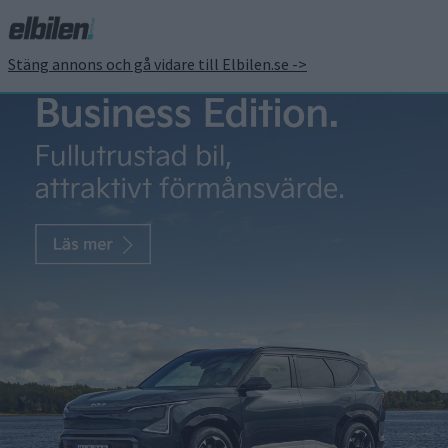
Stäng annons och gå vidare till Elbilen.se ->
Stororder från Nobina på
elbussar till Stockholm