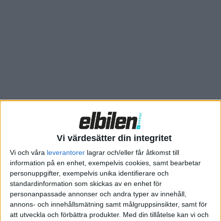
Solaris. Det handlar om modellen Solaris Urbino 15 LE som ska
levereras i början av nästa år. Siffran 15 i modellnamnet anger
också längden på bussarna, som alltså är 15 meter långa, och
har plats för 72 passagerare. Bussarna har också ett så kallat
”Skandinavienpaket” och ska med det vara anpassade för vårt
något kyligare klimat.
Motorn är centralt placerad och har en effekt på 270 kW.
Batteripaketen har en total storlek på 560 kWh, men det
anges ingen räckvidd. För en annan version av samma modell
med batteripaket på 470 kWh anges en räckvidd på minst 25
mil.
Vi värdesätter din integritet
Vi och våra
leverantorer
lagrar och/eller får åtkomst till
information på en enhet, exempelvis cookies, samt bearbetar
personuppgifter, exempelvis unika identifierare och
standardinformation som skickas av en enhet för
personanpassade annonser och andra typer av innehåll,
annons- och innehållsmätning samt målgruppsinsikter, samt för
att utveckla och förbättra produkter.
Med din tillåtelse kan vi och