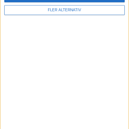
FLER ALTERNATIV
Läs mer
nyheter
7 aug 2026
Studie: Förbränningsbilar borde skrotas direkt