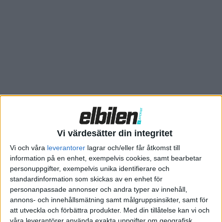
land och uppmuntra till att ta steget och gå med i den
laddutveckling som pågår. Att delta i kampanjen är ett bra
första steg, säger Susanna Hurtig, Nordenchef för Vattenfall
E-Mobility.
Kampanjen – den som bor i Mälardalen har kanske sett
reklamfilmen i tv – är utformad som en tävling där företagen
måste motivera varför just de ska vinna en laddbox. Därefter
måste den anslutas till Incharge senast i maj. Boxen (3-fas,
16A, 11 kWh) kommer då att dyka upp i Incharge-appen, som
även hanterar betalningar.
Vi värdesätter din integritet
Vi och våra
leverantorer
lagrar och/eller får åtkomst till
information på en enhet, exempelvis cookies, samt bearbetar
personuppgifter, exempelvis unika identifierare och
standardinformation som skickas av en enhet för
personanpassade annonser och andra typer av innehåll,
annons- och innehållsmätning samt målgruppsinsikter, samt för
att utveckla och förbättra produkter.
Med din tillåtelse kan vi och
våra leverantörer använda exakta uppgifter om geografisk