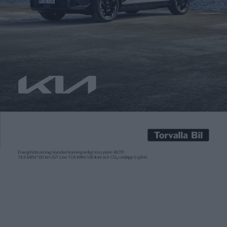
Patrick Ekstrand
30 dec 2016
Vattenfall delar ut 100 laddboxar till företag runt om i landet.
Boxarna måste också anslutas till laddnätverket Incharge så
att de kan användas av allmänheten. Ambitionen är att det ska
bli norra Europas största publika laddnätverk. – Vi vill skynda
på utvecklingen av fler laddstationer utmed våra vägar och
göra det möjligt för fler bilister […]
Vattenfall delar ut 100 laddboxar till företag runt om i landet.
Boxarna måste också anslutas till laddnätverket Incharge så
att de kan användas av allmänheten. Ambitionen är att det ska
bli norra Europas största publika laddnätverk.
– Vi vill skynda på utvecklingen av fler laddstationer utmed våra
vägar och göra det möjligt för fler bilister att resa längre med
sin elbil i städer och på landsbygden. Genom kampanjen
hoppas vi nå ut till fler företag och kommuner i vårt avlånga