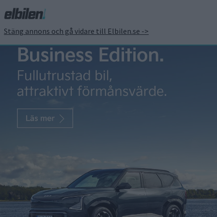
Stäng annons och gå vidare till Elbilen.se ->
Tävling ska få Incharge
att växa