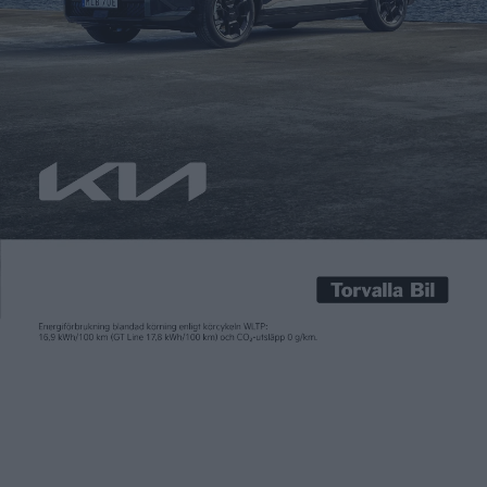
Carl Undéhn
9 jan 2023
Det blev Volkswagen ID. Buzz som förra året plockade hem
priset som Årets Elbil från tidningen Elbilen. Under
långkörningen av de åtta finalisterna i november förra året var
det däremot en annan modell som stack ut mest: Toyota bZ4X.
Av bilarna som deltog var det bZ4X som hade störst problem
att hänga med. Den fyrhjulsdrivna […]
Det blev Volkswagen ID. Buzz som förra året plockade hem
priset som
Årets Elbil
från tidningen Elbilen. Under
långkörningen av de åtta finalisterna i november förra året var
det däremot en annan modell som stack ut mest: Toyota bZ4X.
Av bilarna som deltog var det bZ4X som hade störst problem
att hänga med. Den fyrhjulsdrivna versionen vi körde har enligt
WLTP en räckvidd på 415 kilometer. Under motorvägskörning i