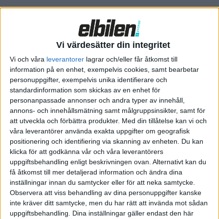
mild vintertemperatur på 3,5 grader
kom vi 235 kilometer
.
Alltså hela 180 kilometer mindre än vad som anges enligt
WLTP. Årets vinnare, ID. Buzz, har ett något större batteri men
Vi värdesätter din integritet
är också en större bil och hade inga problem att ta sig 30 mil
Vi och våra
leverantorer
lagrar och/eller får åtkomst till
mellan laddningarna.
information på en enhet, exempelvis cookies, samt bearbetar
personuppgifter, exempelvis unika identifierare och
Kort innan hade också norska Elbil24 fått så dåliga resultat av
standardinformation som skickas av en enhet för
sitt vintertest av Toyota bZ4X att de bestämde sig för att göra
personanpassade annonser och andra typer av innehåll,
om testet. Men även då visade elsuven på i princip samma
annons- och innehållsmätning samt målgruppsinsikter, samt för
att utveckla och förbättra produkter.
Med din tillåtelse kan vi och
skillnad mellan verklig och angiven räckvidd.
våra leverantörer använda exakta uppgifter om geografisk
positionering och identifiering via skanning av enheten. Du kan
Ytterligare ett problem vid vår långkörning var att Toyota
klicka för att godkänna vår och våra leverantörers
bZ4X laddade extremt långsamt.
uppgiftsbehandling enligt beskrivningen ovan. Alternativt kan du
få åtkomst till mer detaljerad information och ändra dina
De dåliga resultaten fick stor uppmärksamhet. Toyotas
inställningar innan du samtycker eller för att neka samtycke.
förklaring är att de har gett batteri en stor buffert. Minst åtta
Observera att viss behandling av dina personuppgifter kanske
procent, men exakt hur stor vill de inte avslöja.
inte kräver ditt samtycke, men du har rätt att invända mot sådan
uppgiftsbehandling. Dina inställningar gäller endast den här