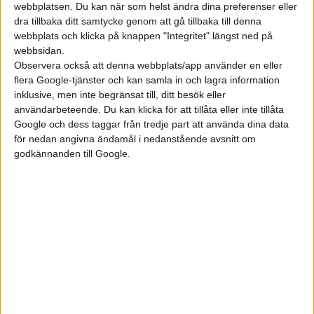
Tanken är att det ska finnas tillräckligt med energi kvar för att
webbplatsen. Du kan när som helst ändra dina preferenser eller
ta sig till en laddare även när du kört till 0 kilometers räckvidd.
dra tillbaka ditt samtycke genom att gå tillbaka till denna
webbplats och klicka på knappen "Integritet" längst ned på
Men i kombination med att bilen endast visar återstående
webbsidan.
räckvidd och inte hur många procent blir det svårt för föraren
Observera också att denna webbplats/app använder en eller
flera Google-tjänster och kan samla in och lagra information
att avgöra vilket spelrum som faktiskt finns.
inklusive, men inte begränsat till, ditt besök eller
användarbeteende. Du kan klicka för att tillåta eller inte tillåta
Det är två saker som Toyota nu uppges ändra.
Norska Elbil24
Google och dess taggar från tredje part att använda dina data
har tagit del av mail som Toyota skickat ut till ägare av bZ4X.
för nedan angivna ändamål i nedanstående avsnitt om
godkännanden till Google.
I det framgår att Toyota ska frigöra mer av batteriets buffert
samt börja visa batteriets kapacitet i procent. Det går för
tillfället att se först när du kopplar in bilen till en laddare.
Toyota skriver att de har förståelse för att kunderna haft
problem med att avläsa hur mycket räckvidd som finns kvar
och ser nu över ”förändring som bättre visualiserar tillgänglig
räckvidd för föraren”.
Tillverkaren ska också ha genomfört egna vintertester den