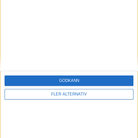
Studie: Förbränningsbilar borde skrotas direkt
nyheter
GODKÄNN
FLER ALTERNATIV
7 aug 2026
AMG-teknik bevisar sig på Ringen – rekord för
Mercedes-AMG CLA 45
nyheter