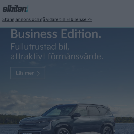
Stäng annons och gå vidare till Elbilen.se ->
Toyota lovar ändringar
hos bZ4X efter
misslyckade vintertester