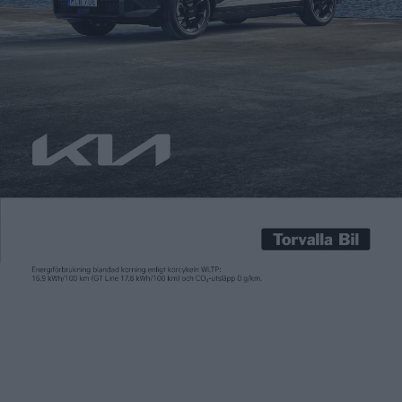
Patrick Ekstrand
21 sep 2017
Världens första serieproducerade lätta lastbil med eldrift har
lanserats. E-Canter, som är utvecklad av Mitsubishi Fuso Truck
and Bus Corporation, har sex batteripaket på 13,8
kilowattimmar vardera och en räckvidd på 100 kilometer.
Lastkapaciteten är upp till tre och ett halvt ton. Under de
kommande två åren ska 500 exemplar levereras till kunder,
därefter börjar […]
Världens första serieproducerade lätta lastbil med eldrift har
lanserats. E-Canter, som är utvecklad av Mitsubishi Fuso Truck
and Bus Corporation, har sex batteripaket på 13,8
kilowattimmar vardera och en räckvidd på 100 kilometer.
Lastkapaciteten är upp till tre och ett halvt ton.
Under de kommande två åren ska 500 exemplar levereras till