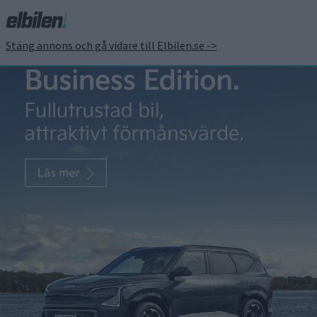
Stäng annons och gå vidare till Elbilen.se ->
Världspremiär för första
eldrivna lätta lastbilen i
serieproduktion