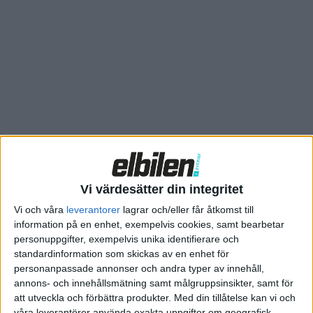
kunder, därefter börjar produktionen i större skala,
rapporterar Electricvehiclesresearch.com.
Robust minilastbil testas i Afrika
Mercedes elektrifierar lastbilar
Teslas lastbil har en utmanare
Teslas långtradare ska vara självkörande
1900 kilometer utan laddstopp – och dragkrok är standard
Vi värdesätter din integritet
Vi och våra
leverantorer
lagrar och/eller får åtkomst till
information på en enhet, exempelvis cookies, samt bearbetar
personuppgifter, exempelvis unika identifierare och
standardinformation som skickas av en enhet för
personanpassade annonser och andra typer av innehåll,
annons- och innehållsmätning samt målgruppsinsikter, samt för
att utveckla och förbättra produkter.
Med din tillåtelse kan vi och
våra leverantörer använda exakta uppgifter om geografisk