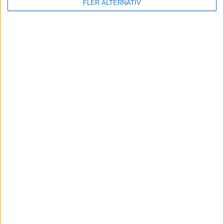
FLER ALTERNATIV
nyheter
7 aug 2026
Studie: Förbränningsbilar borde skrotas direkt
nyheter