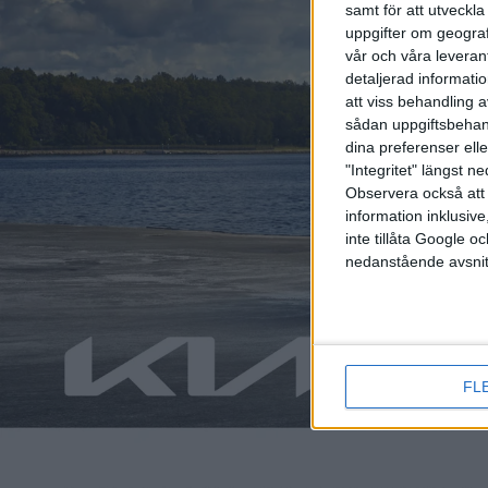
samt för att utveckla
uppgifter om geograf
vår och våra leverant
detaljerad informati
att viss behandling 
sådan uppgiftsbehand
dina preferenser elle
"Integritet" längst 
Observera också att 
Relaterat innehåll
information inklusive,
inte tillåta Google 
nedanstående avsnit
nyheter
nyheter
FL
15 jun 2026
8 jun 2026