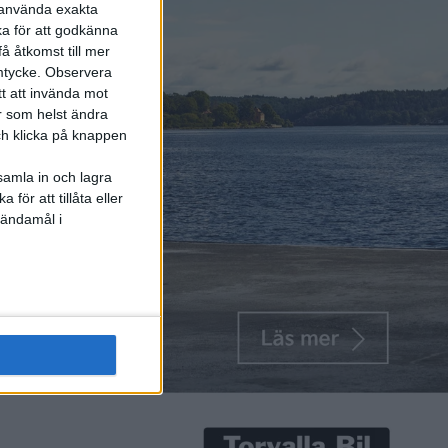
r använda exakta
ka för att godkänna
å åtkomst till mer
mtycke.
Observera
tt att invända mot
r som helst ändra
och klicka på knappen
samla in och lagra
för att tillåta eller
 ändamål i