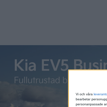
Vi och våra
leverant
bearbetar personuppg
personanpassade ann