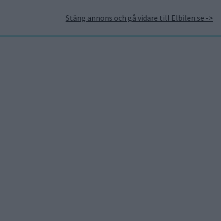
Stäng annons och gå vidare till Elbilen.se ->
takt
Annonsera hos Elbilen
Tidningsarkivet
Prenumerera
Mest lästa
5 aug 2026
Uppgift: då kommer Volvos
nya eldrivna volymmodell
EX50
5 aug 2026
Så räddar solceller
tillverkningen av BMW iX3
5 aug 2026
LFP-batteri och kiselkarbid
– A2 e-tron är Audis mest