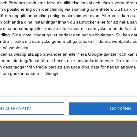
 och förbättra produkter.
Med din tillåtelse kan vi och våra leverantöre
isk positionering och identifiering via skanning av enheten. Du kan klic
örers uppgiftsbehandling enligt beskrivningen ovan. Alternativt kan du f
on och ändra dina inställningar innan du samtycker eller för att neka sa
av dina personuppgifter kanske inte kräver ditt samtycke, men du har rä
ling. Dina inställningar gäller endast den här webbplatsen. Du kan nä
r dra tillbaka ditt samtycke genom att gå tillbaka till denna webbplats 
ned på webbsidan.
denna webbplats/app använder en eller flera Google-tjänster och kan 
 men inte begränsat till, ditt besök eller användarbeteende. Du kan klicka 
och dess taggar från tredje part att använda dina data för nedan angivna
t om godkännanden till Google.
nyheter
ER ALTERNATIV
GODKÄNN
2 jun 2026