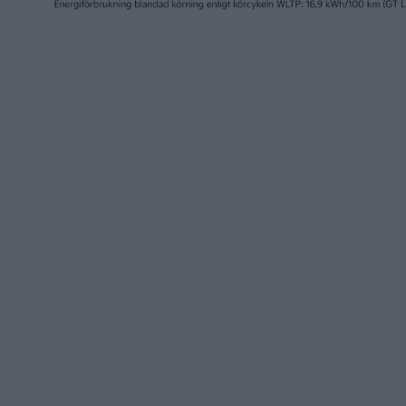
”Största förvärvet i EU” –
Scania m
Jätteorder på ellastbilar
tillverkn
till Scania
Frankrik
nyheter
nyheter
28 maj 2026
30 apr 2026
Scania kombinerar V2G
Scania f
med ultrasnabb MCS-
elbussar
laddning