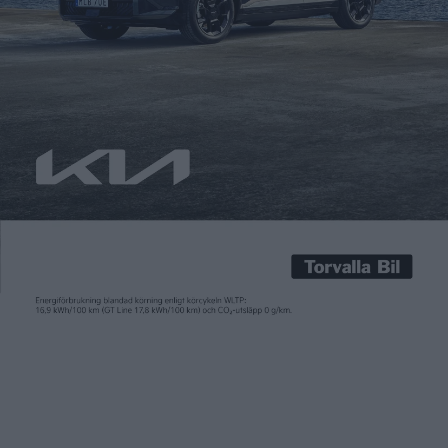
Fredrik Sandberg
7 dec 2025
Scania varnar nu för att framtidens laddplatser för tung trafik
kommer att kräva effekter motsvarande hela städer. Lösningen
på det här problemet kan vara mobila energilager. Nu visar
Scania upp ett egenutvecklat sådant på 1,25 MWh. Med
batterier från Northvolt. Elbilen var på plats på invigningen.
Scania har siktet inställt på att leda omställningen till […]