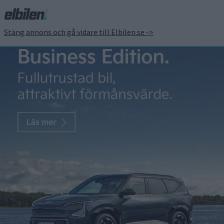
Stäng annons och gå vidare till Elbilen.se ->
Scanias larm: 100
lastbilar kräver ström
som en liten stad