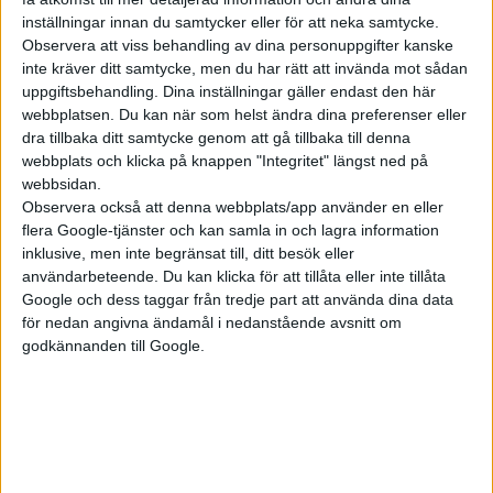
inställningar innan du samtycker eller för att neka samtycke.
Observera att viss behandling av dina personuppgifter kanske
Plus
artiklar
inte kräver ditt samtycke, men du har rätt att invända mot sådan
uppgiftsbehandling. Dina inställningar gäller endast den här
webbplatsen. Du kan när som helst ändra dina preferenser eller
dra tillbaka ditt samtycke genom att gå tillbaka till denna
webbplats och klicka på knappen "Integritet" längst ned på
webbsidan.
Observera också att denna webbplats/app använder en eller
flera Google-tjänster och kan samla in och lagra information
inklusive, men inte begränsat till, ditt besök eller
användarbeteende. Du kan klicka för att tillåta eller inte tillåta
Google och dess taggar från tredje part att använda dina data
16 maj 2025
för nedan angivna ändamål i nedanstående avsnitt om
godkännanden till Google.
Teknik: Laddning på fem minuter – så
funkar Byd:s superbatteri
Plus
artiklar
18 jul 2024