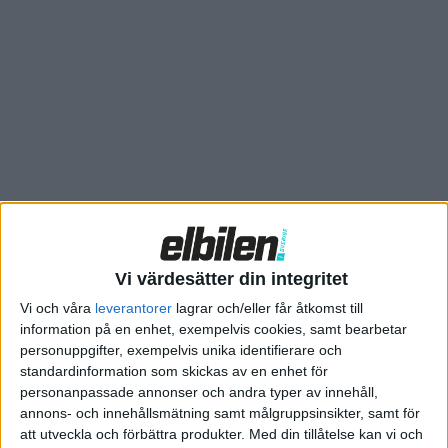
En annan eldriven bil, dock inte en en ren batteribil, vann i
klassen för minibussar och suvar. Även där handlade det om en
rejäl omkörning, där Chrysler Pacifica (56 kilometer på el) fick
300 poäng – mer än dubbelt så många som tvåan.
Bolt får tummen upp i tester
Bolt kan laddas med 80 kW
Första exemplaren av Bolt levererade – på Teslas bakgård
Vi värdesätter din integritet
Vi och våra
leverantorer
lagrar och/eller får åtkomst till
information på en enhet, exempelvis cookies, samt bearbetar
personuppgifter, exempelvis unika identifierare och
standardinformation som skickas av en enhet för
personanpassade annonser och andra typer av innehåll,
annons- och innehållsmätning samt målgruppsinsikter, samt för
att utveckla och förbättra produkter.
Med din tillåtelse kan vi och