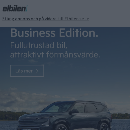
Stäng annons och gå vidare till Elbilen.se ->
Elbilar årets bilar i
Nordamerika