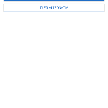
Läs mer
FLER ALTERNATIV
nyheter
6 aug 2026
Rekordmånga laddningar hos Recharge i juli
nyheter