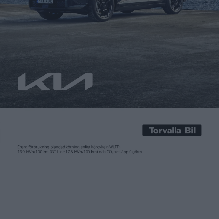
Patrick Ekstrand
10 jan 2017
Chevrolet Bolt körde ifrån de närmaste konkurrenterna rejält
när den på måndagen utsågs till North American Car of the
Year. Bilen fick sammanlagt 364 poäng av juryn, som består av
motorjournalister i Kanada och USA. Tvåan fick 105 poäng,
medan trean – Volvo S90 – fick 101. Bolt är också den första
batteribilen som tar […]
Chevrolet Bolt körde ifrån de närmaste konkurrenterna rejält
när den på måndagen utsågs till North American Car of the
Year. Bilen fick sammanlagt 364 poäng av juryn, som består av
motorjournalister i Kanada och USA. Tvåan fick 105 poäng,
medan trean – Volvo S90 – fick 101.
Bolt är också den första batteribilen som tar hem titeln. För
trots höga testbetyg och strålande recensioner har Tesla ännu
inte lyckats.