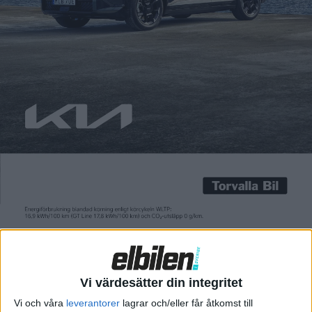
Carl Undéhn
21 jul 2021
Spekulationer kring om Tesla är på väg att öppna upp sitt
laddnätverk med Superchargers för andra märken har duggat
tätt den senaste tiden. Den främsta orsaken är att Tesla
ansökt och fått stöd för att bygga snabbladdare i både Sverige
och Norge – stöd som endast delas ut till offentliga laddare.
Elbilen kontaktade Trafikverket i […]
Spekulationer kring om Tesla är på väg att öppna upp sitt
laddnätverk med Superchargers för andra märken har duggat
tätt den senaste tiden.
Den främsta orsaken är att Tesla ansökt och fått stöd för att
bygga snabbladdare i både Sverige och Norge – stöd som
Vi värdesätter din integritet
endast delas ut till offentliga laddare.
Vi och våra
leverantorer
lagrar och/eller får åtkomst till