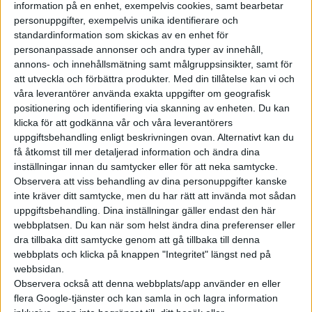
information på en enhet, exempelvis cookies, samt bearbetar
Elbilen kontaktade Trafikverket i frågan och deras svar om att
personuppgifter, exempelvis unika identifierare och
Tesla ansökt på just dessa grundare har fått stor spridning i
standardinformation som skickas av en enhet för
internationella medier. Svaret tolkades som bevis för att Tesla
personanpassade annonser och andra typer av innehåll,
är på väg att tillåta andra märken att ladda på i alla fall vissa
annons- och innehållsmätning samt målgruppsinsikter, samt för
att utveckla och förbättra produkter.
Med din tillåtelse kan vi och
Superchargers.
våra leverantörer använda exakta uppgifter om geografisk
positionering och identifiering via skanning av enheten. Du kan
Nu bekräftar Teslas chef Elon Musk att laddnätverket kommer
klicka för att godkänna vår och våra leverantörers
öppnas upp för andra elbilar och det redan i år.
uppgiftsbehandling enligt beskrivningen ovan. Alternativt kan du
få åtkomst till mer detaljerad information och ändra dina
På Twitter skriver han ”Med det sagt, vi öppnar vårt nätverk
inställningar innan du samtycker eller för att neka samtycke.
med Superchargers för andra elbilar senare i år” .
Observera att viss behandling av dina personuppgifter kanske
inte kräver ditt samtycke, men du har rätt att invända mot sådan
uppgiftsbehandling. Dina inställningar gäller endast den här
Mer detaljer än så gav han oss inte och det är knappast troligt
webbplatsen. Du kan när som helst ändra dina preferenser eller
att alla Superchargers blir tillgängliga över en natt. Snarare
dra tillbaka ditt samtycke genom att gå tillbaka till denna
kommer det handla om enskilda stationer eller eventuellt
webbplats och klicka på knappen "Integritet" längst ned på
enskilda länder. Tidigare meddelade även Tysklands
webbsidan.
transportminister Andreas Scheuer att han för samtal med
Observera också att denna webbplats/app använder en eller
Tesla kring att ge andra märken tillgång till Superchargers.
flera Google-tjänster och kan samla in och lagra information