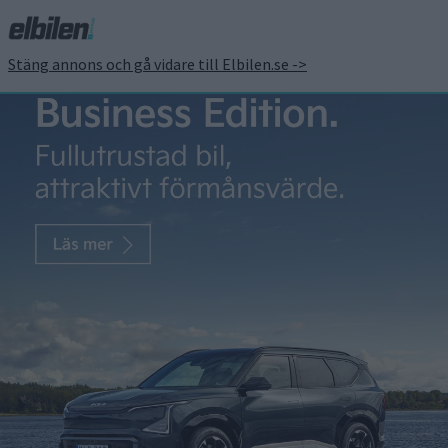
Stäng annons och gå vidare till Elbilen.se ->
Elon Musk bekräftar:
Superchargers öppnas
för andra märken