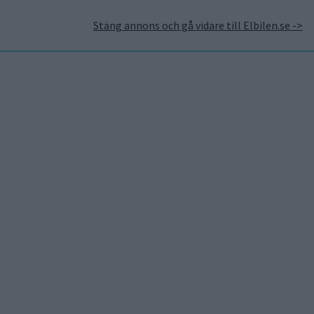
Stäng annons och gå vidare till Elbilen.se ->
takt
Annonsera hos Elbilen
Tidningsarkivet
Prenumerera
Mest lästa
5 aug 2026
Uppgift: då kommer Volvos
nya eldrivna volymmodell
EX50
6 aug 2026
Nu även Byd – då vill jätten
tillverka solid state-
batterier
6 aug 2026
Säljstart för
instegsversionen av ID. Polo