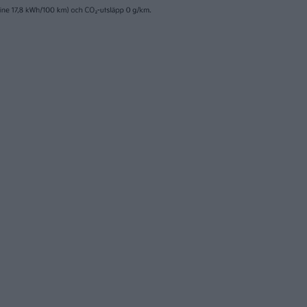
30 jan 2024
remiär för Cupra
ChatGPT och trygg
 och Ioniq 5 N på
få fler att välja P
o
elbilar
nyheter
29 jan 2024
kvarustrul hos
Efter rallyvinst: Au
EX30 försenas
tron Dakar edition t
eCarExpo