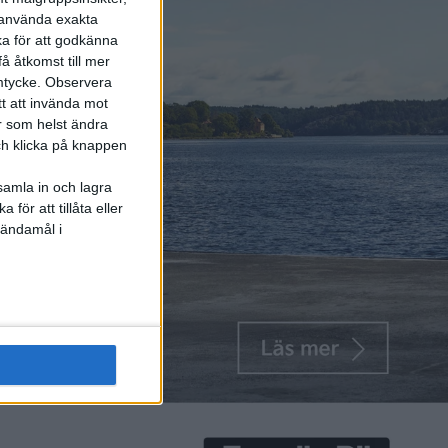
r använda exakta
ka för att godkänna
å åtkomst till mer
mtycke.
Observera
tt att invända mot
r som helst ändra
och klicka på knappen
samla in och lagra
för att tillåta eller
 ändamål i