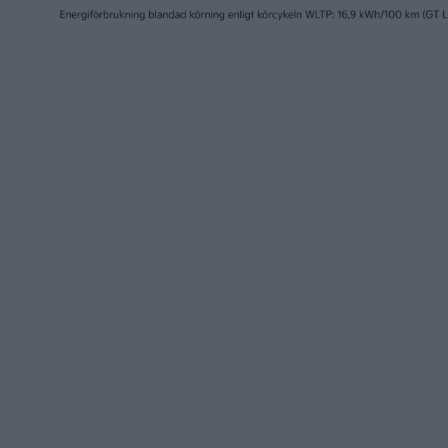
31 jan 2024
30 jan 2024
Orderböckerna öppnade –
Sverigep
så mycket kostar Polestar
Tavascan
4
eCarExp
nyheter
nyheter
30 jan 2024
30 jan 2024
Casper blir Hyundais
Nytt mju
genväg till en billig elbil för
Volvo – 
Europa