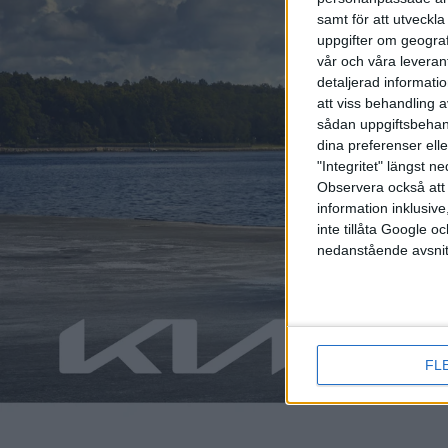
samt för att utveckla
uppgifter om geograf
vår och våra leverant
detaljerad informati
att viss behandling 
sådan uppgiftsbehand
dina preferenser elle
"Integritet" längst 
Observera också att 
information inklusive,
Relaterat innehåll
inte tillåta Google 
nedanstående avsnit
nyheter
nyheter
FL