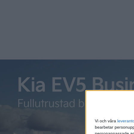
filmer – slutsatsen blev att allt fungerade lika bra.
Vi och våra
leverant
bearbetar personuppg
personanpassade ann