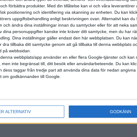
 och förbättra produkter.
Med din tillåtelse kan vi och våra leverantöre
isk positionering och identifiering via skanning av enheten. Du kan klic
örers uppgiftsbehandling enligt beskrivningen ovan. Alternativt kan du f
on och ändra dina inställningar innan du samtycker eller för att neka sa
av dina personuppgifter kanske inte kräver ditt samtycke, men du har rä
ling. Dina inställningar gäller endast den här webbplatsen. Du kan nä
r dra tillbaka ditt samtycke genom att gå tillbaka till denna webbplats 
ned på webbsidan.
denna webbplats/app använder en eller flera Google-tjänster och kan 
 men inte begränsat till, ditt besök eller användarbeteende. Du kan klicka 
och dess taggar från tredje part att använda dina data för nedan angivna
t om godkännanden till Google.
nyheter
ER ALTERNATIV
GODKÄNN