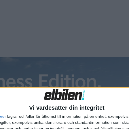
Vi värdesätter din integritet
orer
lagrar och/eller får åtkomst till information på en enhet, exempelvi
ifter, exempelvis unika identifierare och standardinformation som skic
onser och andra typer av innehåll, annons- och innehållsmätning sam