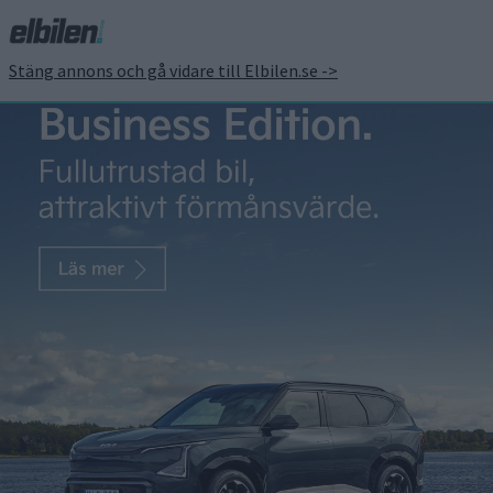
Stäng annons och gå vidare till Elbilen.se ->
Inte bara supersportbilar
– Rimac levererar
batterilager