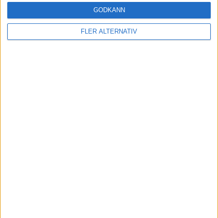
GODKÄNN
FLER ALTERNATIV
Läs mer
nyheter
7 aug 2026
Studie: Förbränningsbilar borde skrotas direkt