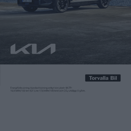
Carl Undéhn
18 sep 2024
Kroatiska Rimac förknippar vi med eldrivna supersportbilen
Nevera och avancerad batteriteknik, som även andra
tillverkare är intresserade av. Det sistnämnda vill företaget nu
använda för lite långsammare uppgifter, nämligen
batterilager kallade Sine Stack inom dotterbolaget Rimac
Energy. Det första batterilagret har nu levererats till ett
företaget i Storbritannien. Sine Stack erbjuds med moduler
som har […]
Kroatiska Rimac förknippar vi med eldrivna supersportbilen
Nevera och avancerad batteriteknik, som även andra
tillverkare är intresserade av. Det sistnämnda vill företaget nu
använda för lite långsammare uppgifter, nämligen
batterilager kallade Sine Stack inom dotterbolaget Rimac