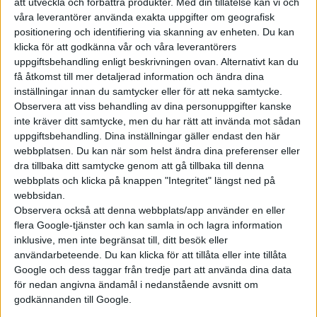
att utveckla och förbättra produkter.
Med din tillåtelse kan vi och
våra leverantörer använda exakta uppgifter om geografisk
positionering och identifiering via skanning av enheten. Du kan
klicka för att godkänna vår och våra leverantörers
uppgiftsbehandling enligt beskrivningen ovan. Alternativt kan du
få åtkomst till mer detaljerad information och ändra dina
inställningar innan du samtycker eller för att neka samtycke.
Observera att viss behandling av dina personuppgifter kanske
inte kräver ditt samtycke, men du har rätt att invända mot sådan
uppgiftsbehandling. Dina inställningar gäller endast den här
webbplatsen. Du kan när som helst ändra dina preferenser eller
dra tillbaka ditt samtycke genom att gå tillbaka till denna
webbplats och klicka på knappen "Integritet" längst ned på
webbsidan.
Observera också att denna webbplats/app använder en eller
flera Google-tjänster och kan samla in och lagra information
inklusive, men inte begränsat till, ditt besök eller
användarbeteende. Du kan klicka för att tillåta eller inte tillåta
Google och dess taggar från tredje part att använda dina data
för nedan angivna ändamål i nedanstående avsnitt om
godkännanden till Google.