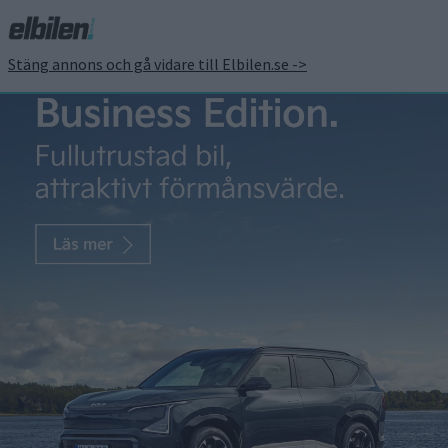
Stäng annons och gå vidare till Elbilen.se ->
Maserati kan få eldrift
Patrick Ekstrand
19 jun 2016