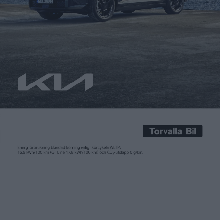
En eldriven Maserati kan komma att lanseras inom några år.
Ägeren Fiat Chrysler funderar också på att lansera en liten
citybil med eldrift, trots att man hittills har gått med förlust
genom på försäljningen av Fiat 500 med eldrift i USA. – Jag har
alltid ansett att Fiat Chrysler skulle kunna kopiera Teslas
ekonomiska modell, […]
En eldriven Maserati kan komma att lanseras inom några år.
Ägeren Fiat Chrysler funderar också på att lansera en liten
citybil med eldrift, trots att man hittills har gått med förlust
genom på försäljningen av Fiat 500 med eldrift i USA.
– Jag har alltid ansett att Fiat Chrysler skulle kunna kopiera
Teslas ekonomiska modell,
säger den italiensk-amerikanska
biltillverkarens vd Sergio Marchionne till Bloomberg
.
– Det vore intressant att testa den med en av våra potentiella
bilar.