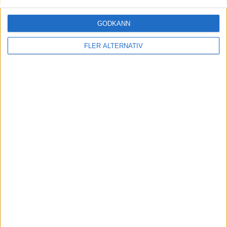
29 jan 2024
Efter rallyvinst: Audi Q8 e-tron Dakar edition
GODKÄNN
till eCarExpo
FLER ALTERNATIV
Läs mer
nyheter