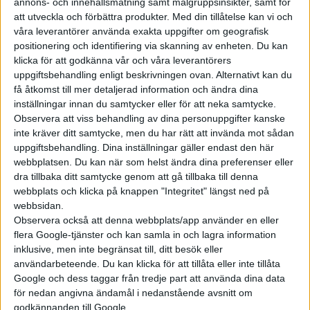
annons- och innehållsmätning samt målgruppsinsikter, samt för
– Enbart räckvidd kommer inte att vara någon avgörande
att utveckla och förbättra produkter.
Med din tillåtelse kan vi och
faktor. Det kommer att handla om traditionell konkurrens och
våra leverantörer använda exakta uppgifter om geografisk
huruvida vi kan göra en produkt som tilltalar kunderna
positionering och identifiering via skanning av enheten. Du kan
emotionellt.
klicka för att godkänna vår och våra leverantörers
uppgiftsbehandling enligt beskrivningen ovan. Alternativt kan du
få åtkomst till mer detaljerad information och ändra dina
inställningar innan du samtycker eller för att neka samtycke.
Observera att viss behandling av dina personuppgifter kanske
inte kräver ditt samtycke, men du har rätt att invända mot sådan
uppgiftsbehandling. Dina inställningar gäller endast den här
webbplatsen. Du kan när som helst ändra dina preferenser eller
dra tillbaka ditt samtycke genom att gå tillbaka till denna
webbplats och klicka på knappen "Integritet" längst ned på
webbsidan.
Observera också att denna webbplats/app använder en eller
flera Google-tjänster och kan samla in och lagra information
inklusive, men inte begränsat till, ditt besök eller
användarbeteende. Du kan klicka för att tillåta eller inte tillåta
Google och dess taggar från tredje part att använda dina data
för nedan angivna ändamål i nedanstående avsnitt om
godkännanden till Google.