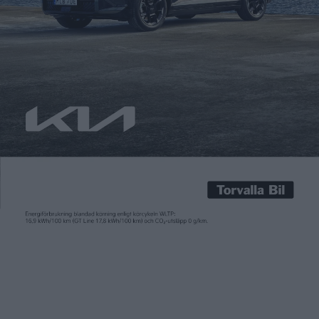
Patrick Ekstrand
11 apr 2017
Enbart teknik och specifikationer kommer snart inte att vara
försäljningsargument. Detta då räckvidden börjar bli
tillräckligt bra för att ta död på eventuell räckviddsångest. I
stället gäller det att tillverka modeller som tilltalar den stora
massan på ett emotionellt plan, säger Nissans nye vd. Den
japanska elbilstillverkaren kommer inom något år att lansera
en elbil […]
Enbart teknik och specifikationer kommer snart inte att vara
försäljningsargument. Detta då räckvidden börjar bli
tillräckligt bra för att ta död på eventuell räckviddsångest. I
stället gäller det att tillverka modeller som tilltalar den stora
massan på ett emotionellt plan, säger Nissans nye vd.
Den japanska elbilstillverkaren kommer inom något år att