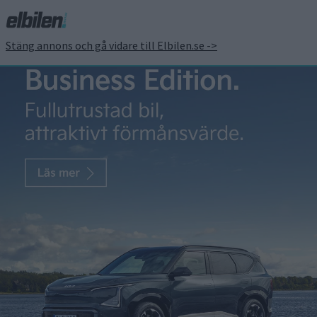
Stäng annons och gå vidare till Elbilen.se ->
Nissans vd utlovar
omkring 500 km inom
något år