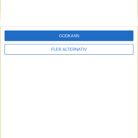
GODKÄNN
23 mar 2026
FLER ALTERNATIV
Mysteriet med Donut Labs superbatteri kan
vara löst
Läs mer
nyheter