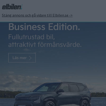
Stäng annons och gå vidare till Elbilen.se ->
Nu kan du simulera
körning på el i BMW:s
app