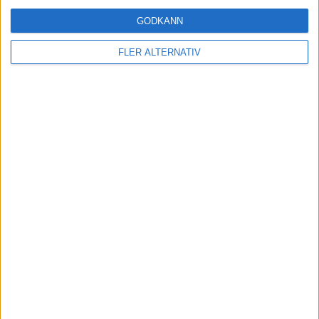
nya iX5
GODKÄNN
FLER ALTERNATIV
Läs mer
nyheter
5 aug 2026