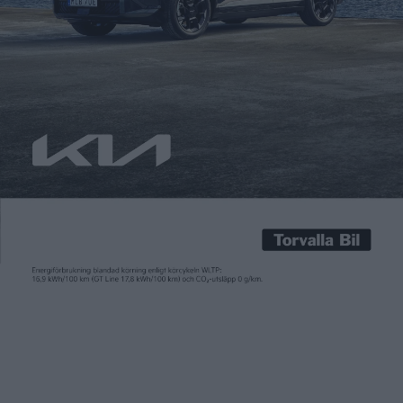
Carl Undéhn
16 aug 2024
Med nästa generations elbilar under samlingsnamnet Neue
Klasse kommer BMW nästa år lansera modeller som byggts för
eldrift från grunden. Än så länge håller BMW fast vid sin taktik
med att erbjuda samma modell med olika drivlinor. Men för att
få fler att bli intresserade av att ersätta sin bensin-, diesel-
eller hybridmodell mot en […]
Med nästa generations elbilar under samlingsnamnet Neue
Klasse kommer BMW nästa år lansera modeller som byggts för
eldrift från grunden. Än så länge håller BMW fast vid sin taktik
med att erbjuda samma modell med olika drivlinor. Men för att
få fler att bli intresserade av att ersätta sin bensin-, diesel-
eller hybridmodell mot en helt eldriven version erbjuder BMW
nu sina kunder att simulera resan med elbil i sina appar för