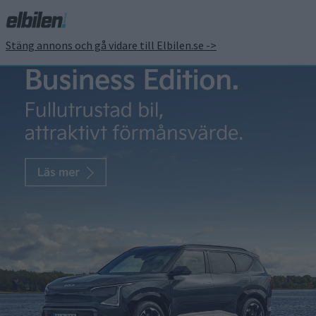
Stäng annons och gå vidare till Elbilen.se ->
Hondas nya elmotor fri
från sällsynta
jordartsmetaller
Patrick Ekstrand
13 jul 2016
En ny sorts elmotor som inte behöver tunga så kallade
sällsynta jordartsmetaller har utvecklats av Honda och Daido
Steel. Den nya magneten kommer från och med i höst att sitta
i hybridbilen Honda Freed. Tunga sällsynta jordartsmetaller
används bland annat i de neodymmagneter som sitter i
elmotorerän. Dysprosium och terbium har använts för att