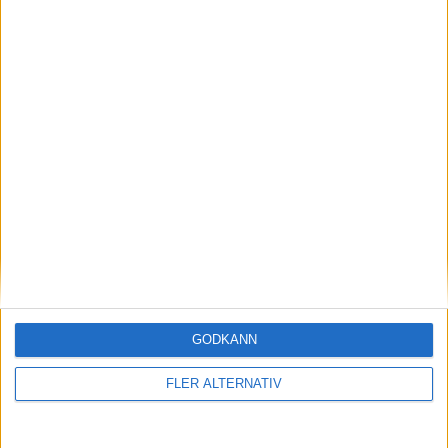
29 jan 2024
Efter rallyvinst: Audi Q8 e-tron Dakar edition
till eCarExpo
Läs mer
nyheter
GODKÄNN
FLER ALTERNATIV