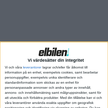
funktionen och har lyckats hitta en modell med samma
prestanda som den dagens generation elmotorer.
Vi värdesätter din integritet
Vi och våra
leverantorer
lagrar och/eller får åtkomst till
information på en enhet, exempelvis cookies, samt bearbetar
personuppgifter, exempelvis unika identifierare och
standardinformation som skickas av en enhet för
personanpassade annonser och andra typer av innehåll,
annons- och innehållsmätning samt målgruppsinsikter, samt för
att utveckla och förbättra produkter.
Med din tillåtelse kan vi och
våra leverantörer använda exakta uppgifter om geografisk
positionering och identifiering via skanning av enheten. Du kan