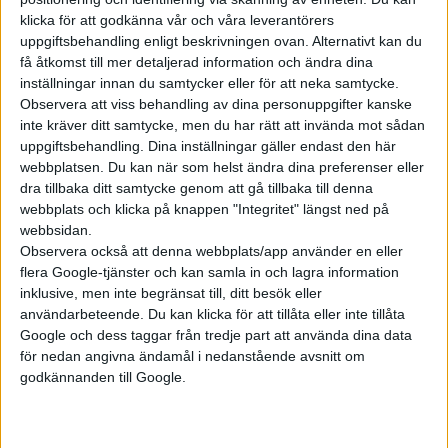
klicka för att godkänna vår och våra leverantörers
uppgiftsbehandling enligt beskrivningen ovan. Alternativt kan du
få åtkomst till mer detaljerad information och ändra dina
inställningar innan du samtycker eller för att neka samtycke.
Observera att viss behandling av dina personuppgifter kanske
inte kräver ditt samtycke, men du har rätt att invända mot sådan
uppgiftsbehandling. Dina inställningar gäller endast den här
webbplatsen. Du kan när som helst ändra dina preferenser eller
dra tillbaka ditt samtycke genom att gå tillbaka till denna
webbplats och klicka på knappen "Integritet" längst ned på
Relaterat innehåll
webbsidan.
Observera också att denna webbplats/app använder en eller
flera Google-tjänster och kan samla in och lagra information
inklusive, men inte begränsat till, ditt besök eller
nyheter
användarbeteende. Du kan klicka för att tillåta eller inte tillåta
Google och dess taggar från tredje part att använda dina data
för nedan angivna ändamål i nedanstående avsnitt om
godkännanden till Google.