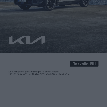
magneten […]
En ny sorts elmotor som inte behöver tunga så kallade
sällsynta jordartsmetaller har utvecklats av Honda och Daido
Steel. Den nya magneten kommer från och med i höst att sitta
i hybridbilen Honda Freed.
Tunga sällsynta jordartsmetaller används bland annat i de
neodymmagneter som sitter i elmotorerän. Dysprosium och
terbium har använts för att magneten ska klara av höga
temperaturer, men tillgången på råvara är i stort sett
kontrollerad av Kina, vilket har lett till oro i branschen. Nissan
har till exempel börjat återanvända tunga sällsynta
jordartsmetaller för att minska beroendet av import.
Den nya tekniken bygger på att kristallstrukturen läggs
tillrätta när magneten tillverkas och detta gör att den tål
högre temperaturer utan bland annat terbium. Honda har
också utvecklat andra delar av motorn för att optimera