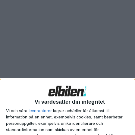
Enligt OKQ8 gör kapaciteten på minst 1.500 kilo vätgas per
dygn att det är möjligt att tanka omkring 20 lastbilar där.
– Vätgas är särskilt viktigt för de tunga transporterna där
elektrifieringen inte alltid är möjlig. Vi vill underlätta för tunga
transporter att ställa om – oavsett om det sker genom el,
vätgas eller andra förnybara bränslen, säger Karin Eriksson, vd
för OKQ8.
Stationen byggs i samarbete med Skellefteå Kraft och har
finansierats med stöd från Klimatklivet. Utöver stationen i
Göteborg ska OKQ8 tillsammans med Skellefteå Kraft bygga
ytterligare tre vätgasstationer. Under ett beslut som togs
under Sveriges ordförandeskap i EU 2023 slogs det fast att det
Vi värdesätter din integritet
till 2030 ska finnas vätgasstationer var 20:e mil utmed viktiga
Vi och våra
leverantorer
lagrar och/eller får åtkomst till
vägar inom unionen.
information på en enhet, exempelvis cookies, samt bearbetar
personuppgifter, exempelvis unika identifierare och
För tung trafik satsar bland annat Volvo Lastvagnar och
standardinformation som skickas av en enhet för
Mercedes Trucks på vätgas och bränsleceller. De båda