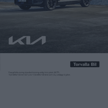
Carl Undéhn
2 okt 2025
Möjligheten att tanka vätgas ökar nu i Sverige när OKQ8
öppnar sin första station för det i Göteborg. Det blir landets
nionde station för vätgas och den första som öppnas och drivs
att ett större drivmedelsbolag. Stationen är placerad vid
Gasklockan i Göteborg och med det nära E45. Även om det
finns personbilar med bränsleceller […]
Möjligheten att tanka vätgas ökar nu i Sverige när OKQ8
öppnar sin första station för det i Göteborg. Det blir landets
nionde station för vätgas och den första som öppnas och drivs
att ett större drivmedelsbolag. Stationen är placerad vid
Gasklockan i Göteborg och med det nära E45. Även om det
finns personbilar med bränsleceller som Toyota Mirai är
stationen i första hand tänkt för tung trafik.