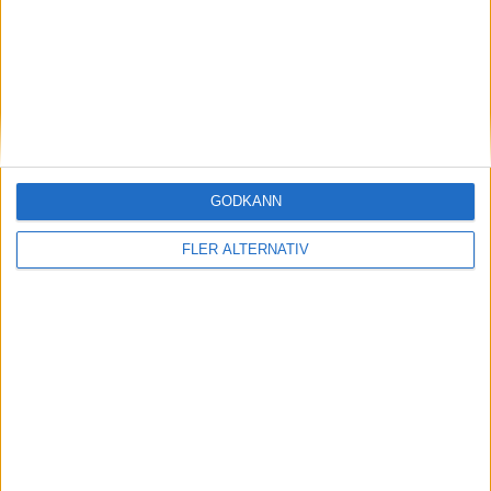
nyheter
GODKÄNN
FLER ALTERNATIV
15 jan 2026
Svenska forskare utvecklar billigare metod
för grön vätgas