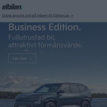
Stäng annons och gå vidare till Elbilen.se ->
Ny station öppnad – här
kan du tanka vätgas hos
OKQ8