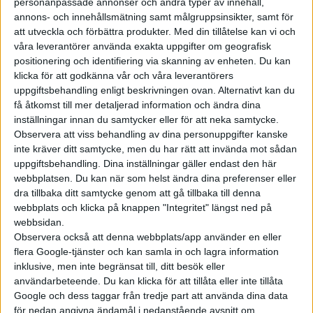
personanpassade annonser och andra typer av innehåll,
tillverkarna har ett samarbete kring utveckling av
annons- och innehållsmätning samt målgruppsinsikter, samt för
bränsleceller som går under namnet Cell Centric. Båda har
att utveckla och förbättra produkter.
Med din tillåtelse kan vi och
våra leverantörer använda exakta uppgifter om geografisk
genomfört tester med lastbilar som tankas med vätgas,
positionering och identifiering via skanning av enheten. Du kan
Mercedes har även levererat lastbilar med bränsleceller till
klicka för att godkänna vår och våra leverantörers
kunder som testar dem i verkliga förhållanden. Volvo
uppgiftsbehandling enligt beskrivningen ovan. Alternativt kan du
Lastvagnar planerar att ha en testflotta med lastbilar som
få åtkomst till mer detaljerad information och ändra dina
använder bränsleceller inom ett par år. Utöver det satsar Volvo
inställningar innan du samtycker eller för att neka samtycke.
Observera att viss behandling av dina personuppgifter kanske
på flytande vätgas som används i lastbilar med
inte kräver ditt samtycke, men du har rätt att invända mot sådan
förbränningsmotorer som ska serietillverkas i liten skala från
uppgiftsbehandling. Dina inställningar gäller endast den här
slutet av detta årtionde.
webbplatsen. Du kan när som helst ändra dina preferenser eller
dra tillbaka ditt samtycke genom att gå tillbaka till denna
webbplats och klicka på knappen "Integritet" längst ned på
webbsidan.
Observera också att denna webbplats/app använder en eller
flera Google-tjänster och kan samla in och lagra information
inklusive, men inte begränsat till, ditt besök eller
användarbeteende. Du kan klicka för att tillåta eller inte tillåta
Google och dess taggar från tredje part att använda dina data
för nedan angivna ändamål i nedanstående avsnitt om