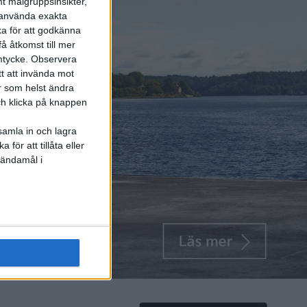
t målgruppsinsikter,
r använda exakta
ka för att godkänna
å åtkomst till mer
mtycke.
Observera
tt att invända mot
r som helst ändra
och klicka på knappen
samla in och lagra
för att tillåta eller
 ändamål i