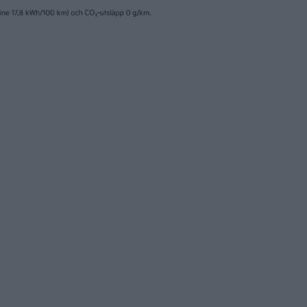
7 jul 2026
 ut, Denza in – Byd
Namn och säljstart
 showroom i
bekräftad – då ko
lm
Polestar 4 SUV
nyheter
25 jun 2026
åste Polestar nu
Då kommer V2G till
 mer på den
– VW lanserar ladd
ska marknaden
dubbelriktad ladd