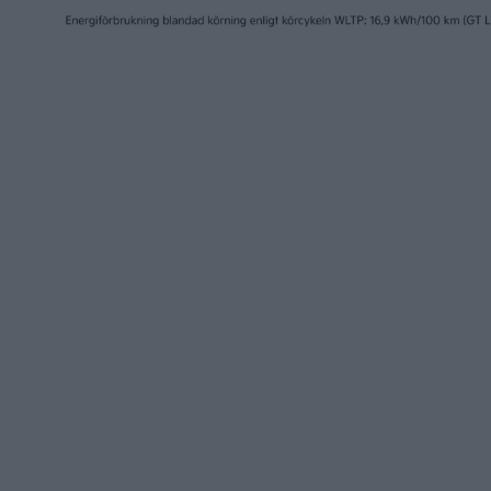
7 aug 2026
9 jul 2026
EU-plan: V2G-krav ska göra
Polestar
elbilar till del av
tar över
energisystemet
Stockho
nyheter
nyheter
30 jun 2026
26 jun 2026
Endast eldrift från Polestar
Därför m
– kritiserar krav på ändrade
fokusera
EU-regler
europei