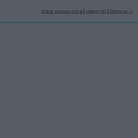
Stäng annons och gå vidare till Elbilen.se ->
takt
Annonsera hos Elbilen
Tidningsarkivet
Prenumerera
Mest lästa
7 aug 2026
Studie: Förbränningsbilar
borde skrotas direkt
5 aug 2026
Uppgift: då kommer Volvos
nya eldrivna volymmodell
EX50
7 aug 2026
EU-plan: V2G-krav ska göra
elbilar till del av