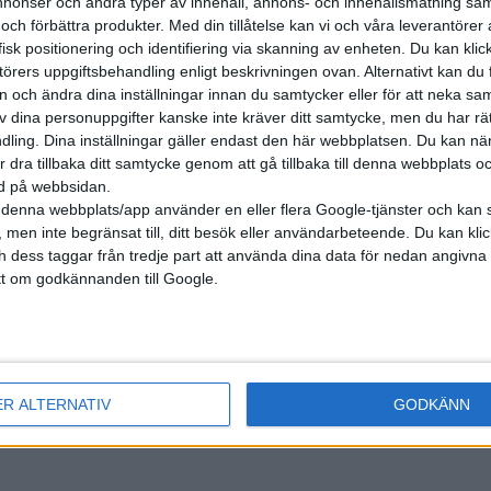
onser och andra typer av innehåll, annons- och innehållsmätning sam
 och förbättra produkter.
Med din tillåtelse kan vi och våra leverantöre
isk positionering och identifiering via skanning av enheten. Du kan klic
örers uppgiftsbehandling enligt beskrivningen ovan. Alternativt kan du f
on och ändra dina inställningar innan du samtycker eller för att neka sa
av dina personuppgifter kanske inte kräver ditt samtycke, men du har rä
ling. Dina inställningar gäller endast den här webbplatsen. Du kan nä
r dra tillbaka ditt samtycke genom att gå tillbaka till denna webbplats 
ned på webbsidan.
denna webbplats/app använder en eller flera Google-tjänster och kan 
 men inte begränsat till, ditt besök eller användarbeteende. Du kan klicka 
och dess taggar från tredje part att använda dina data för nedan angivna
t om godkännanden till Google.
nyheter
ER ALTERNATIV
GODKÄNN