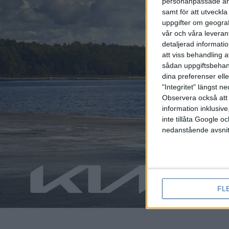
personanpassade ann
samt för att utveckla
uppgifter om geograf
vår och våra leverant
detaljerad informati
att viss behandling 
sådan uppgiftsbehand
dina preferenser elle
"Integritet" längst 
Observera också att 
information inklusive,
Relaterat innehåll
inte tillåta Google 
nedanstående avsnit
nyheter
nyheter
FL