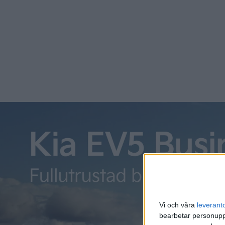
säger Kurt Østrem som är vd för Zaptec.
Vi och våra
leverant
bearbetar personuppg