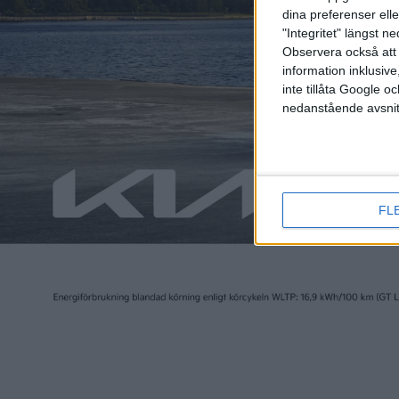
dina preferenser elle
"Integritet" längst 
Observera också att 
information inklusive,
inte tillåta Google 
nedanstående avsnit
Här ser man två aerobl
FL
Vid premiären fick vi också veta att Cayenne Electric har 
heter Cayenne Electric, för versionen Cayenne Turbo Elect
använder nya celler som utvecklats gemensamt med LG o
fått eta tidigare. Grafitanoden har strösslats med sex pr
laddningskapaciteten.