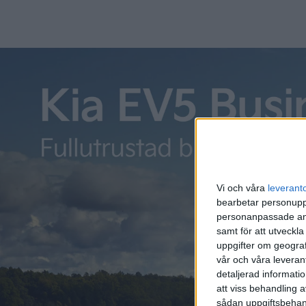
Vi och våra
leverant
bearbetar personuppg
personanpassade ann
samt för att utveckla
uppgifter om geograf
vår och våra leverant
detaljerad informati
att viss behandling 
sådan uppgiftsbehand