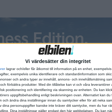
Vi värdesätter din integritet
orer
lagrar och/eller får åtkomst till information på en enhet, exempelvi
ifter, exempelvis unika identifierare och standardinformation som skic
onser och andra typer av innehåll, annons- och innehållsmätning sam
 och förbättra produkter.
Med din tillåtelse kan vi och våra leverantöre
isk positionering och identifiering via skanning av enheten. Du kan klic
örers uppgiftsbehandling enligt beskrivningen ovan. Alternativt kan du f
on och ändra dina inställningar innan du samtycker eller för att neka sa
av dina personuppgifter kanske inte kräver ditt samtycke, men du har rä
ling. Dina inställningar gäller endast den här webbplatsen. Du kan nä