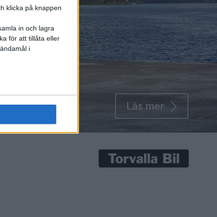
och klicka på knappen
samla in och lagra
för att tillåta eller
 ändamål i
kort och gott
 och
nium har vi