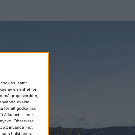
s cookies, samt
kas av en enhet för
t målgruppsinsikter,
r använda exakta
ka för att godkänna
å åtkomst till mer
mtycke.
Observera
tt att invända mot
r som helst ändra