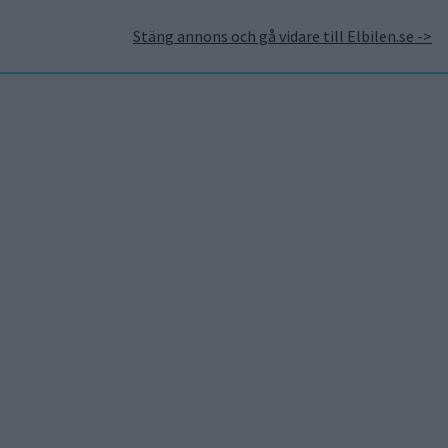
Stäng annons och gå vidare till Elbilen.se ->
takt
Annonsera hos Elbilen
Tidningsarkivet
Prenumerera
Mest lästa
5 aug 2026
Uppgift: då kommer Volvos
nya eldrivna volymmodell
EX50
5 aug 2026
Så räddar solceller
tillverkningen av BMW iX3
5 aug 2026
Krönika: Laddningen blir
dyrare i höst – grön energi