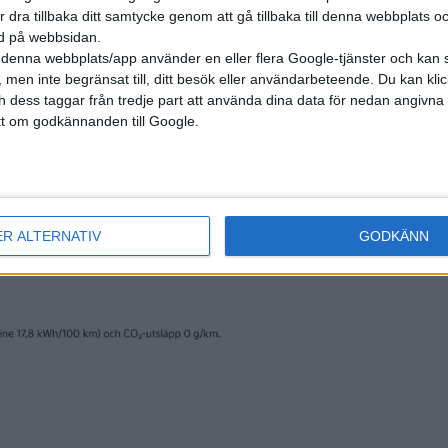
r dra tillbaka ditt samtycke genom att gå tillbaka till denna webbplats 
ned på webbsidan.
denna webbplats/app använder en eller flera Google-tjänster och kan 
 men inte begränsat till, ditt besök eller användarbeteende. Du kan klicka 
och dess taggar från tredje part att använda dina data för nedan angivna
t om godkännanden till Google.
ades sticka ut på båda sidorna om bilen.
ER ALTERNATIV
GODKÄNN
en räckvidd på upp till 64,2 mil. Då för instegsversionen som 
ric är WLTP-räckvidden 62,3 mil. Att batteriet är på 113 kWh
ch använder NMCA-kemi, alltså nickel-mangan-kobolt-alumi
ocent kiseloxid vilket ökar både energidensiteten och