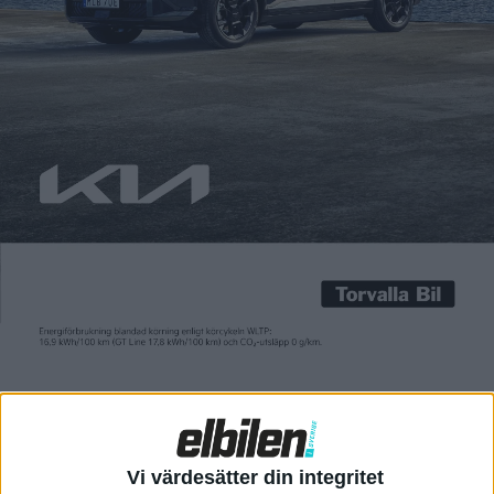
Carl Undéhn
5 nov 2024
Orsakerna bakom beslutet att skaffa elbilar skiljer sig nog en
del åt. Men vissa saker sticker ut, det visade sig är
laddboxföretaget Zaptec genomförde en Sifo-undersökning
bland svenska elbilsägare. Främsta orsaken till glädje över att
ha valt en elbil är att den orsakar mindre utsläpp än en
fossilbil. I undersökningen svarade 74 procent av de […]
Orsakerna bakom beslutet att skaffa elbilar skiljer sig nog en
del åt. Men vissa saker sticker ut, det visade sig är
laddboxföretaget Zaptec genomförde en Sifo-undersökning
bland svenska elbilsägare.
Främsta orsaken till glädje över att ha valt en elbil är att den
orsakar mindre utsläpp än en fossilbil. I undersökningen
svarade 74 procent av de tillfrågade att just det är en sak de
uppskattar. Att slippa åka till maken för att tanka bensin eller
Vi värdesätter din integritet