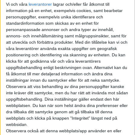
diesel är också något som står högt i kurs. 63 procent av
Vi och våra
leverantorer
lagrar och/eller får åtkomst till
elbilsägarna svarade att möjligheten att kunna ladda hemma
information på en enhet, exempelvis cookies, samt bearbetar
är en stor fördel.
personuppgifter, exempelvis unika identifierare och
standardinformation som skickas av en enhet för
Men det finns också delar av elbilsägandet som kunderna
personanpassade annonser och andra typer av innehåll,
annons- och innehållsmätning samt målgruppsinsikter, samt för
uppger sig vara mindre nöjda med. Det höga inköpspriset är
att utveckla och förbättra produkter.
Med din tillåtelse kan vi och
något som 46 procent av deltagarna i undersökningen ser som
våra leverantörer använda exakta uppgifter om geografisk
en nackdel. Nästan lika många, 42 procent, svarade att de
positionering och identifiering via skanning av enheten. Du kan
bilens prestanda vid kalla temperaturer är ett problem och 36
klicka för att godkänna vår och våra leverantörers
procent uppger sig vara missnöjda med bilens räckvidd. Om det
uppgiftsbehandling enligt beskrivningen ovan. Alternativt kan du
då handlar om att bilen tar sig kortare mellan laddningarna än
få åtkomst till mer detaljerad information och ändra dina
inställningar innan du samtycker eller för att neka samtycke.
vad WLTP-siffrorna anger eller om det är räckvidden i sig som är
Observera att viss behandling av dina personuppgifter kanske
problemet framgår inte.
inte kräver ditt samtycke, men du har rätt att invända mot sådan
uppgiftsbehandling. Dina inställningar gäller endast den här
– Det höga inköpspriset är en utmaning för många, men de
webbplatsen. Du kan när som helst ändra dina preferenser eller
långsiktiga fördelarna, som lägre underhållskostnader och
dra tillbaka ditt samtycke genom att gå tillbaka till denna
bekvämligheten med att kunna ladda hemma, väger ofta upp,
webbplats och klicka på knappen "Integritet" längst ned på
säger John Wastring som är vd på Zaptec Sverige.
webbsidan.
Observera också att denna webbplats/app använder en eller