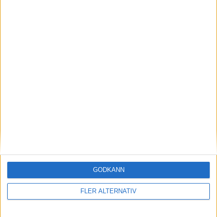
7 aug 2026
AMG-teknik bevisar sig på Ringen – rekord för
Mercedes-AMG CLA 45
nyheter
GODKÄNN
FLER ALTERNATIV
7 aug 2026