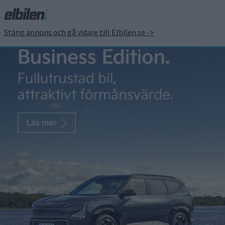
Stäng annons och gå vidare till Elbilen.se ->
Saker som glädjer – och
stör – de som äger elbil