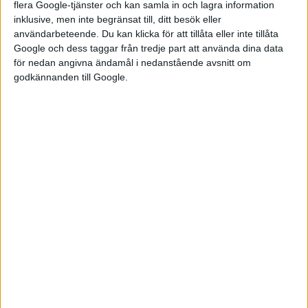
En tredjedel av elbilsägarna är inte nöjda med köbildning vid
flera Google-tjänster och kan samla in och lagra information
inklusive, men inte begränsat till, ditt besök eller
laddplatser under storhelger och att snabbladdningen är för
användarbeteende. Du kan klicka för att tillåta eller inte tillåta
dyr. På pluskontot vid ägandet av en elbil uppger 57 procent en
Google och dess taggar från tredje part att använda dina data
bra körupplevelse och nästan hälften – 48 procent – svarar att
för nedan angivna ändamål i nedanstående avsnitt om
de är nöjda med möjligheten att kunna spara pengar genom
godkännanden till Google.
att köra på el.