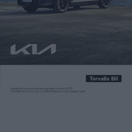
laddning
Carl Undéhn
8 maj 2026
Med den senaste generationen av LFP-batteriet Blade 2.0 har
tillverkaren BYD pressat upp ladd­effekten rejält. Det nya
batteriet kan med företagets egna laddare Flash Charging
ladda med en effekt på 1 500 kW. Något som gör det möjligt att
fylla batteriet från 10 till 70 procent på endast fem minuter,
eller från 10 till 97 […]
Med den senaste generationen av LFP-batteriet Blade 2.0 har
tillverkaren BYD pressat upp ladd­effekten rejält. Det nya
batteriet kan med företagets egna laddare Flash Charging
ladda med en effekt på 1 500 kW. Något som gör det möjligt att
fylla batteriet från 10 till 70 procent på endast fem minuter,
eller från 10 till 97 procent på nio minuter.