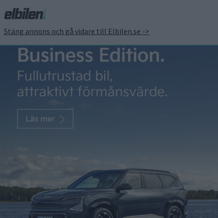
Stäng annons och gå vidare till Elbilen.se ->
Varmt batteri – video
skapar debatt om
säkerhet vid ultrasnabb