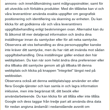
skillnaden mot vad det visade och bloggarens egna mätningar
annons- och innehållsmätning samt målgruppsinsikter, samt för
ökade allt mer efter att batteriet nått 70 procents laddning.
att utveckla och förbättra produkter.
Med din tillåtelse kan vi och
våra leverantörer använda exakta uppgifter om geografisk
Kinesiska medier skriver att videon har fått stor
positionering och identifiering via skanning av enheten. Du kan
uppmärksamhet i landet och startat en diskussion om både
klicka för att godkänna vår och våra leverantörers
säkerheten och hur mycket batteriets celler slits av så höga
uppgiftsbehandling enligt beskrivningen ovan. Alternativt kan du
få åtkomst till mer detaljerad information och ändra dina
temperaturer. BYD själva uppges ännu inte ha kommenterat
inställningar innan du samtycker eller för att neka samtycke.
saken.
Observera att viss behandling av dina personuppgifter kanske
inte kräver ditt samtycke, men du har rätt att invända mot sådan
uppgiftsbehandling. Dina inställningar gäller endast den här
webbplatsen. Du kan när som helst ändra dina preferenser eller
dra tillbaka ditt samtycke genom att gå tillbaka till denna
webbplats och klicka på knappen "Integritet" längst ned på
webbsidan.
Observera också att denna webbplats/app använder en eller
flera Google-tjänster och kan samla in och lagra information
inklusive, men inte begränsat till, ditt besök eller
användarbeteende. Du kan klicka för att tillåta eller inte tillåta
Google och dess taggar från tredje part att använda dina data
för nedan angivna ändamål i nedanstående avsnitt om