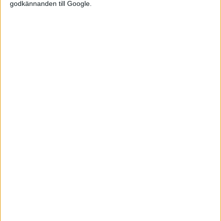
godkännanden till Google.
Relaterat innehåll
nyheter