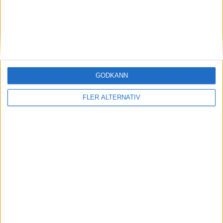
GODKÄNN
FLER ALTERNATIV
29 jun 2026
Slutsåld – landet där kunderna kastar sig över
kritiserade Ferrari Luce
Läs mer