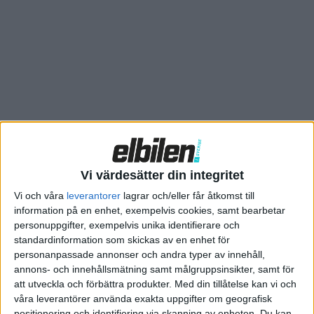
mässan i Las Vegas, bland annat om en annan bil som den
tyska biltillverkaren ska visa upp, förmodligen en eldriven
minibuss.
Hippiebussen kan få eldrift
Vi värdesätter din integritet
Vi och våra
leverantorer
lagrar och/eller får åtkomst till
information på en enhet, exempelvis cookies, samt bearbetar
personuppgifter, exempelvis unika identifierare och
standardinformation som skickas av en enhet för
personanpassade annonser och andra typer av innehåll,
annons- och innehållsmätning samt målgruppsinsikter, samt för
att utveckla och förbättra produkter.
Med din tillåtelse kan vi och
våra leverantörer använda exakta uppgifter om geografisk
positionering och identifiering via skanning av enheten. Du kan