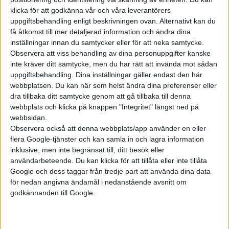
klicka för att godkänna vår och våra leverantörers
uppgiftsbehandling enligt beskrivningen ovan. Alternativt kan du
få åtkomst till mer detaljerad information och ändra dina
inställningar innan du samtycker eller för att neka samtycke.
Observera att viss behandling av dina personuppgifter kanske
inte kräver ditt samtycke, men du har rätt att invända mot sådan
uppgiftsbehandling. Dina inställningar gäller endast den här
webbplatsen. Du kan när som helst ändra dina preferenser eller
dra tillbaka ditt samtycke genom att gå tillbaka till denna
webbplats och klicka på knappen "Integritet" längst ned på
webbsidan.
Observera också att denna webbplats/app använder en eller
flera Google-tjänster och kan samla in och lagra information
Relaterat innehåll
inklusive, men inte begränsat till, ditt besök eller
användarbeteende. Du kan klicka för att tillåta eller inte tillåta
Google och dess taggar från tredje part att använda dina data
nyheter
för nedan angivna ändamål i nedanstående avsnitt om
godkännanden till Google.