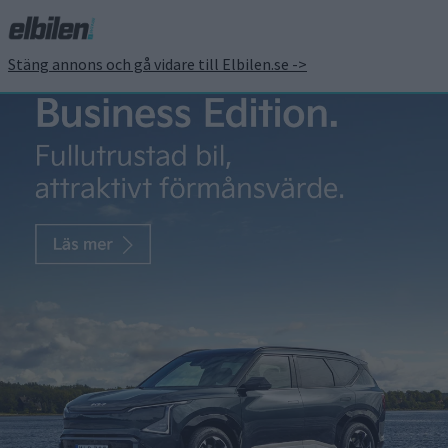
Stäng annons och gå vidare till Elbilen.se ->
VW lanserar ”smart
phone on wheels”