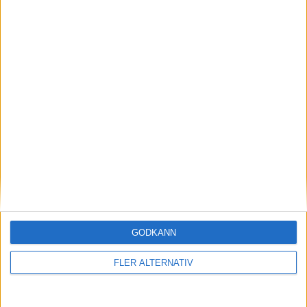
29 jan 2024
Efter rallyvinst: Audi Q8 e-tron Dakar edition
till eCarExpo
Läs mer
GODKÄNN
nyheter
FLER ALTERNATIV