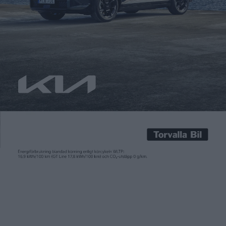
Patrick Ekstrand
6 jan 2016
Volkswagen visade natten till onsdagen upp en eldriven Golf
som det själva beskriver som en ”smart phone on wheels”. För
trots att e-Golf Touch har en tryckkänslig skärm på 9,2 tum
behöver man inte röra den. I stället för att swipa mellan
menyer svarar skärmen på röstkommandon och gester. ”Hello
Golf” är frasen som får […]
Volkswagen visade natten till onsdagen upp en eldriven Golf
som det själva beskriver som en ”smart phone on wheels”. För
trots att e-Golf Touch har en tryckkänslig skärm på 9,2 tum
behöver man inte röra den. I stället för att swipa mellan
menyer svarar skärmen på röstkommandon och gester. ”Hello
Golf” är frasen som får bilen att lystra. Bilen börjar säljas inom
ett år.
Tidningen Elbilen återkommer med fler nyheter från CES-